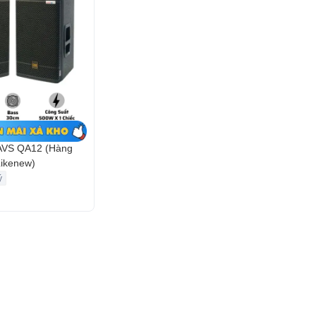
AVS QA12 (Hàng
ikenew)
ý