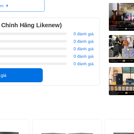
êm
 Chính Hãng Likenew)
0 đánh giá
0 đánh giá
0 đánh giá
0 đánh giá
0 đánh giá
 giá
VS M12
 hiệu Mỹ, công nghệ hiện đại sử dụng cho karaoke,
châm Ferrite, 1 loa treble 2,5cm.
.