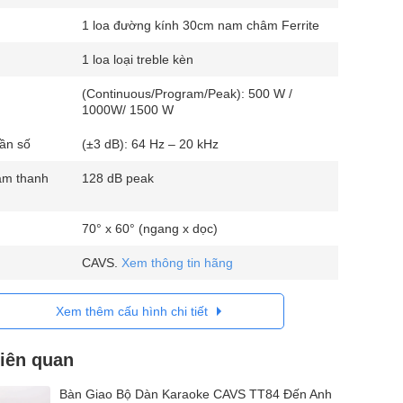
1 loa đường kính 30cm nam châm Ferrite
1 loa loại treble kèn
(Continuous/Program/Peak): 500 W /
1000W/ 1500 W
tần số
(±3 dB): 64 Hz – 20 kHz
âm thanh
128 dB peak
70° x 60° (ngang x dọc)
CAVS.
Xem thông tin hãng
Xem thêm cấu hình chi tiết
liên quan
Bàn Giao Bộ Dàn Karaoke CAVS TT84 Đến Anh