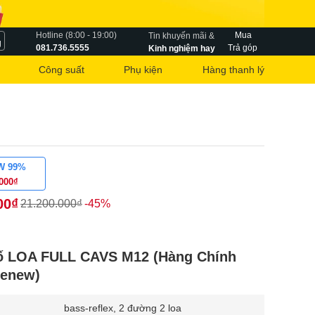
Hotline (8:00 - 19:00)
Mua
Tin khuyến mãi &
g
081.736.5555
Trả góp
Kinh nghiệm hay
Công suất
Phụ kiện
Hàng thanh lý
W 99%
.000₫
00₫
21.200.000₫
-45%
ố LOA FULL CAVS M12 (Hàng Chính
kenew)
bass-reflex, 2 đường 2 loa