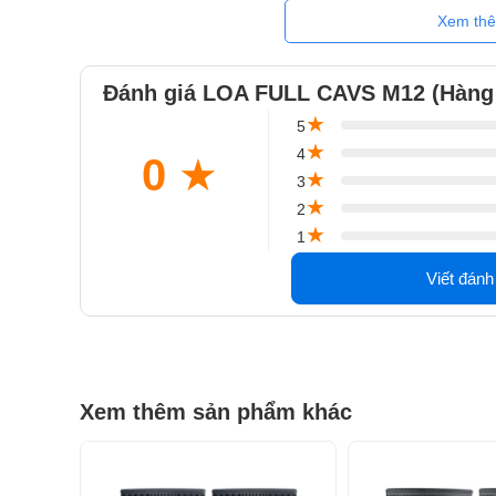
Xem th
Đánh giá LOA FULL CAVS M12 (Hàng
★
5
★
4
0
★
★
3
★
2
★
1
Viết đánh
Loa Karaoke CAVS M12
Đặc điểm nổi bật của Loa Karaoke CA
Xem thêm sản phẩm khác
Loa Karaoke CAVS M12
là dòng loa mới ra mắt Thương
nghe nhạc vàng với diện tích 20-30m2.
Loa full 2 đường tiếng, 1 loa bass đường kính 30cm nam 
Công suất 500W/1500W phủ âm dày và đều khắp phòng