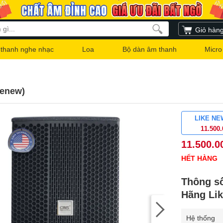
Giỏ hàn
thanh nghe nhạc
Loa
Bộ dàn âm thanh
Micro
kenew)
LIKE NE
11.500
11.500.0
HẾT HÀNG
Thông s
Hãng Li
Hệ thống