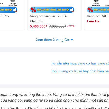
6 Pro
Vang cơ Jarguar S850A
Vang cơ CAF 
Platinum
Liên Hệ
5.400.000₫
7.000.000₫
-22%
Xem thêm
2
Vang Cơ
Tư vấn nên mua vang cơ hay vang s
Top 5 vang cơ lai số hay nhất hiện na
ị quan trọng và không thể thiếu. Vang cơ là thiết bị âm thanh rất
m của vang cơ, vang cơ lai số và cách chọn cho mình một sản p
tín hiệu âm thanh đầu vào cho bộ dàn karaoke . Hiểu một cách đơ