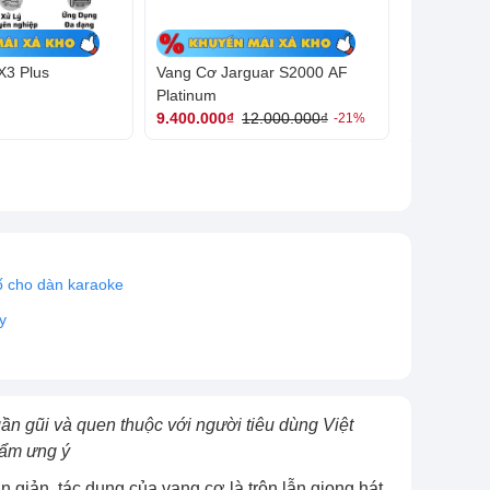
X3 Plus
Vang Cơ Jarguar S2000 AF
Platinum
9.400.000₫
12.000.000₫
-21%
ố cho dàn karaoke
y
 gần gũi và quen thuộc với người tiêu dùng Việt
hẩm ưng ý
n giản, tác dụng của vang cơ là trộn lẫn giọng hát