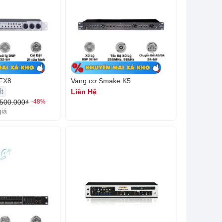
 FX8
Vang cơ Smake K5
Liên Hệ
t
.500.000₫
-48%
giá