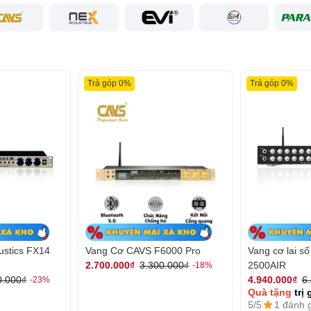
Trả góp 0%
Trả góp 0%
ustics FX14
Vang Cơ CAVS F6000 Pro
Vang cơ lai s
2500AIR
2.700.000₫
3.300.000₫
-18%
0.000₫
4.940.000₫
6
-23%
Quà tặng
trị 
5/5
1 đánh 