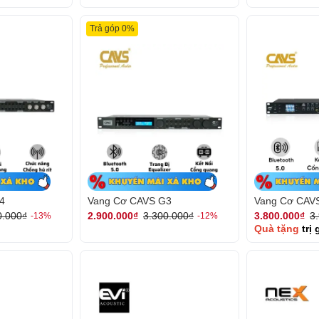
Trả góp 0%
4
Vang Cơ CAVS G3
Vang Cơ CAV
0.000₫
2.900.000₫
3.300.000₫
3.800.000₫
3
-13%
-12%
Quà tặng
trị 