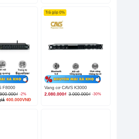
Trả góp 0%
S F8000
Vang cơ CAVS K3000
.900.000₫
2.080.000₫
3.000.000₫
-2%
-30%
giá
400.000VNĐ