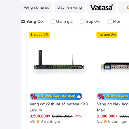
Vang cơ lai số
Đẩy liền vang
22 Vang Cơ
Giảm giá
Góp 0%
Mới
Trả góp 0%
Trả góp 0%
Vang cơ kỹ thuật số Vatasa KX8
Vang cơ Nex Aco
Luxury
Max
3.500.000₫
5.800.000₫
2.800.000₫
3.68
-39%
5/5
3 đánh giá
5/5
6 đánh giá