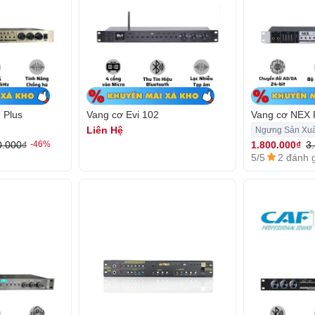
 Plus
Vang cơ Evi 102
Vang cơ NEX
Liên Hệ
Ngưng Sản Xuấ
0.000₫
1.800.000₫
3
-46%
5/5
2 đánh 