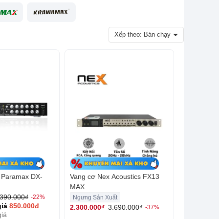
Xếp theo: Bán chạy
ố Paramax DX-
Vang cơ Nex Acoustics FX13
MAX
.390.000₫
-22%
Ngưng Sản Xuất
giá
850.000đ
2.300.000₫
3.690.000₫
-37%
giá