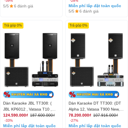
-39%
-28%
Sigma118, Vatasa P9 Limited)
DKS1004 NEW, DT Delta118,
Miễn phí lắp đặt toàn quốc
5/5
6 đánh giá
Vatasa P9 Limited, Pro 4TB,
5/5
6 đánh giá
VietK 22 inch)
Trả góp 0%
Trả góp 0%
Dàn Karaoke JBL TT308: (
Dàn Karaoke DT TT300: (DT
JBL KP6012 , Vatasa T10 ,
Alpha 12, Vatasa T900 New,
Vatasa V8Pro , Vatasa
Vatasa V8Pro, DT Lion408, DT
124.590.000₫
187.600.000₫
78.200.000₫
107.916.000₫
-33%
-27%
DKS1004New, DT Delta115,
Delta115, Vatasa P9 Luxury)
Miễn phí lắp đặt toàn quốc
Miễn phí lắp đặt toàn quốc
Vatasa P9Limited)