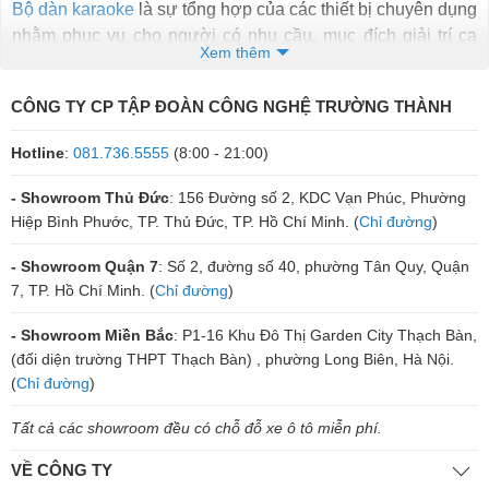
Bộ dàn karaoke
là sự tổng hợp của các thiết bị chuyên dụng
nhằm phục vụ cho người có nhu cầu, mục đích giải trí ca
Xem thêm
hát, nghe nhạc và xem phim tại nhà hoặc trong các không
gian dịch vụ như quán karaoke, sân khấu hội trường.
CÔNG TY CP TẬP ĐOÀN CÔNG NGHỆ TRƯỜNG THÀNH
Rất nhiều
dàn karaoke gia đình thương hiệu thế giới Mỹ, Ý
Hotline
:
081.736.5555
(8:00 - 21:00)
Nhật, Anh, Đức, Trung Quốc... từ Châu Âu, Châu Á đều
đang khuấy đảo thị trường âm thanh hiện nay. Thế nhưng,
- Showroom Thủ Đức
: 156 Đường số 2, KDC Vạn Phúc, Phường
để được người tiêu dùng yêu thích cũng cần phải
đáp ứng
Hiệp Bình Phước, TP. Thủ Đức, TP. Hồ Chí Minh. (
Chỉ đường
)
đầy đủ các tiêu chí như: chất lượng vượt trội, độ bền cao và
hiệu suất hoạt động ổn định. Do đó, chỉ có vài thương hiệu
- Showroom Quận 7
: Số 2, đường số 40, phường Tân Quy, Quận
kỳ cựu đã có chỗ đứng như: JBL, Bose, BMB, Paramax,
7, TP. Hồ Chí Minh. (
Chỉ đường
)
Boston, Sony, Samsung, Yamaha, Panasonic, avpro,
- Showroom Miền Bắc
: P1-16 Khu Đô Thị Garden City Thạch Bàn,
sansui, martin, marshall, dbacoustic, dalton, etc, acnos, aar,
(đối diện trường THPT Thạch Bàn) , phường Long Biên, Hà Nội.
boss, eudac, fender… là được người dùng tin tưởng và săn
(
Chỉ đường
)
đón.
Tất cả các showroom đều có chỗ đỗ xe ô tô miễn phí.
Bộ dàn karaoke cơ bản bao gồm những gì?
Một bộ dàn gia đình chuẩn bao gồm: Loa chính, amply,
VỀ CÔNG TY