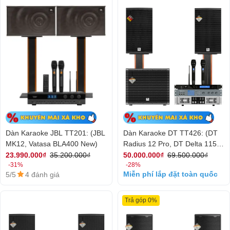
DT168)
Dàn Karaoke JBL TT201: (JBL
Dàn Karaoke DT TT426: (DT
MK12, Vatasa BLA400 New)
Radius 12 Pro, DT Delta 115,
Vatasa V8 Pro, Vatasa VA-
23.990.000₫
35.200.000₫
50.000.000₫
69.500.000₫
-31%
-28%
4600, Vatasa T500)
Miễn phí lắp đặt toàn quốc
5/5
4 đánh giá
Trả góp 0%