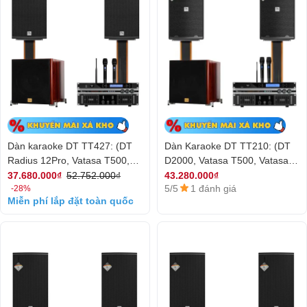
Dàn karaoke DT TT427: (DT
Dàn Karaoke DT TT210: (DT
Radius 12Pro, Vatasa T500,
D2000, Vatasa T500, Vatasa
Vatasa V6 Pro, Vatasa
V6 Pro, Vatasa VA-2600, Nex
37.680.000₫
52.752.000₫
43.280.000₫
5/5
1 đánh giá
-28%
VA2600, Nex 12)
12)
Miễn phí lắp đặt toàn quốc