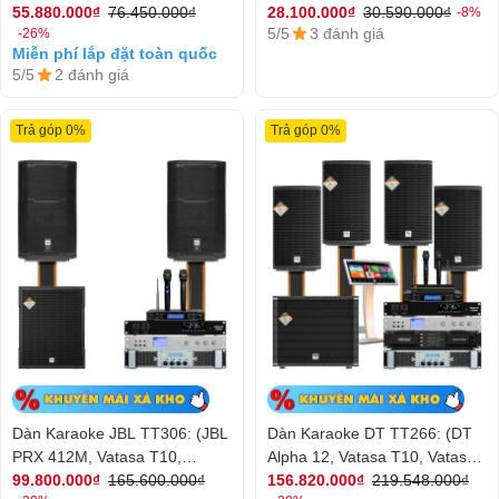
V6 Pro, Vatasa VA-4600, DT
Vatasa HC600 )
55.880.000₫
76.450.000₫
28.100.000₫
30.590.000₫
-8%
5/5
3 đánh giá
-26%
Delta115)
Miễn phí lắp đặt toàn quốc
5/5
2 đánh giá
Trả góp 0%
Trả góp 0%
Dàn Karaoke JBL TT306: (JBL
Dàn Karaoke DT TT266: (DT
PRX 412M, Vatasa T10,
Alpha 12, Vatasa T10, Vatasa
Vatasa V8Pro, DT Lion408, DT
V8 Pro, DT Lion406, Vatasa
99.800.000₫
165.600.000₫
156.820.000₫
219.548.000₫