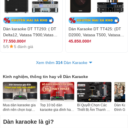
Dàn karaoke DT TT293: ( DT
Dàn Karaoke DT TT425: (DT
Delta12, Vatasa T900,Vatasa
D2000, Vatasa T500, Vatasa
V8Pro,DT Lion406,DT
KX300, Vatasa VA2600, Sasion
77.550.000₫
45.850.000₫
5/5
5 đánh giá
Delta115,Vatas p9Luxury)
Ali S15)
Xem thêm
314
Dàn Karaoke
Kinh nghiệm, thông tin hay về Dàn Karaoke
Mua dàn karaoke gia
Top 10 bộ dàn
Bí Quyết Chọn Các
Dàn Kar
đình nên chọn loại
karaoke gia đình hay
Thiết Bị Âm Thanh Tốt
Đình Gồ
nào?
nhất hiện nay 2026
Nhất Cho Dàn
- Trường
Karaoke
Dàn karaoke là gì?