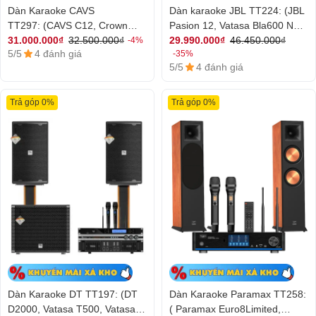
Dàn Karaoke CAVS
Dàn karaoke JBL TT224: (JBL
TT297: (CAVS C12, Crown
Pasion 12, Vatasa Bla600 New,
T500, Vatasa V6 Pro, Vatasa
B&W Pro888 Plus)
31.000.000₫
32.500.000₫
29.990.000₫
46.450.000₫
-4%
5/5
4 đánh giá
-35%
VA-2600)
5/5
4 đánh giá
Trả góp 0%
Trả góp 0%
Dàn Karaoke DT TT197: (DT
Dàn Karaoke Paramax TT258:
D2000, Vatasa T500, Vatasa
( Paramax Euro8Limited,