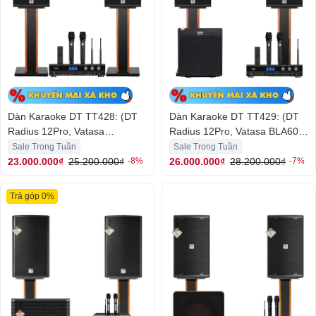
Dàn Karaoke DT TT428: (DT
Dàn Karaoke DT TT429: (DT
Radius 12Pro, Vatasa
Radius 12Pro, Vatasa BLA600
BLA600New)
New, BW SW-12Plus)
Sale Trong Tuần
Sale Trong Tuần
23.000.000₫
25.200.000₫
26.000.000₫
28.200.000₫
-8%
-7%
Trả góp 0%