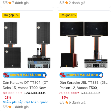
5/5
7 đánh giá
5/5
2 đánh giá
Trả góp 0%
Trả góp 0%
Dàn Karaoke DT TT304: (DT
Dàn Karaoke JBL TT339: (JBL
Delta 15, Vatasa T900 New,
Pasion 12, Vatasa T500,
Vatasa V8 Pro, DT Lion408,
Vatasa V6 Pro, Vatasa VA-
89.000.000₫
124.600.000₫
39.000.000₫
60.100.000₫
-28%
-35%
DT Sigma118, Vatasa P9
2600, Nex 12)
Miễn phí lắp đặt toàn quốc
5/5
5 đánh giá
Limited)
5/5
1 đánh giá