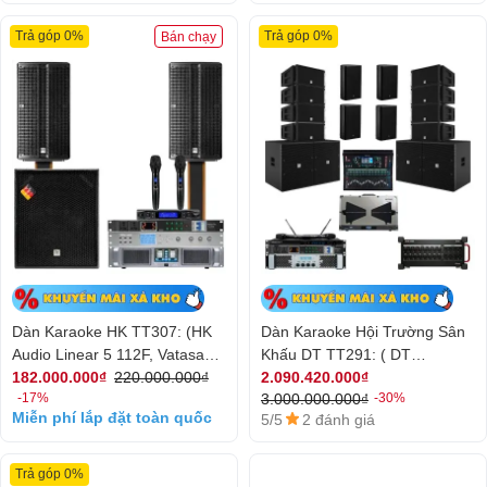
Trả góp 0%
Trả góp 0%
Bán chạy
Dàn Karaoke HK TT307: (HK
Dàn Karaoke Hội Trường Sân
Audio Linear 5 112F, Vatasa
Khấu DT TT291: ( DT
T10, Vatasa V8Pro, DT
SIRIUS2A, DT SIRIUSWA, DT
182.000.000₫
220.000.000₫
2.090.420.000₫
3.000.000.000₫
-17%
-30%
Lion4700, DT Alpha118,
Beta15M,Vatasa SKM9000, DT
Miễn phí lắp đặt toàn quốc
5/5
2 đánh giá
Vatasa P9 Luxury)
Lion408, Allen & Heath SQ6,
Vatasa P9Luxury, Vatasa
SKM9000,Allen & Heath
Trả góp 0%