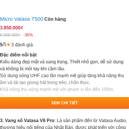
Micro Vatasa T500
Còn hàng
3.850.000₫
6.000.000₫
-35%
/5
3 đánh giá
5
Đặc điểm nổi bật
Kiểu dáng đẹp mắt và sang trọng. Thiết nhỏ gọn, dễ sử dụng
và không bị mỏi tay khi cầm lâu.
Sử dụng sóng UHF cao tần mạnh mẽ giúp tăng khả năng thu
âm và tái tạo giọng hát trong trẻo, chân thực.
Khả năng thu sóng mạnh mẽ với phạm vi lên đến 100m.
Phù hợp sử dụng cho các dàn karaoke, kinh doanh karaoke,
XEM CHI TIẾT
hội nghị và sân khấu chuyên nghiệp.
3. Vang số Vatasa V6 Pro
: Là sản phẩm đến từ Vatasa Audio,
thương hiệu nổi tiếng của Nhật Bản, được phát triển với công