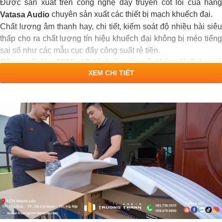
Được sản xuất trên công nghệ dây truyền cốt lõi của hãng
chuyên sản xuất các thiết bị mạch khuếch đại.
Vatasa Audio
Chất lượng âm thanh hay, chi tiết, kiểm soát độ nhiều hài siêu
thấp cho ra chất lượng tín hiệu khuếch đại không bị méo tiếng
sai số như các mẫu cục đẩy công suất rẻ tiền.
Công suất lớn 1000w/ 2 kênh ở mức trở kháng là 8ohm và
XEM CHI TIẾT
1800w/ 2 kênh ở trở kháng là 4ohm.
Kiểu dáng thiết kế độc quyền của
nhìn vô cùn
Vatasa Audio
cứng cáp, sang trọng, đẳng cấp.
Sản xuất trên nền tảng vỉ bo mạch Class H cho chất lượng âm
thanh dải âm bass chắc tiếng, âm Mid rõ dàng, dải âm treble
sắc và gọn.
Sản phẩm chính hãng của
được bảo hàng lê
Vatasa Audio
tới 3 năm.