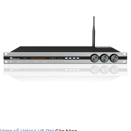
Vang số Vatasa V6 Pro
Còn hàng