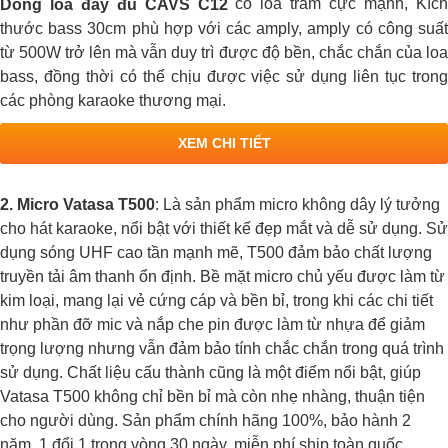
có loa trầm cực mạnh, Kíc
Dòng loa đầy đủ CAVS C12
thước bass 30cm phù hợp với các amply, amply có công suất
từ ​500W trở lên mà vẫn duy trì được độ bền, chắc chắn của loa
bass, đồng thời có thể chịu được việc sử dụng liên tục trong
các phòng karaoke thương mại.
XEM CHI TIẾT
2. Micro Vatasa T500
: Là sản phẩm micro không dây lý tưởng
cho hát karaoke, nổi bật với thiết kế đẹp mắt và dễ sử dụng. Sử
dụng sóng UHF cao tần mạnh mẽ, T500 đảm bảo chất lượng
truyền tải âm thanh ổn định. Bề mặt micro chủ yếu được làm từ
kim loại, mang lại vẻ cứng cáp và bền bỉ, trong khi các chi tiết
như phần đỡ mic và nắp che pin được làm từ nhựa để giảm
trọng lượng nhưng vẫn đảm bảo tính chắc chắn trong quá trình
sử dụng. Chất liệu cấu thành cũng là một điểm nổi bật, giúp
Vatasa T500 không chỉ bền bỉ mà còn nhẹ nhàng, thuận tiện
cho người dùng. Sản phẩm chính hãng 100%, bảo hành 2
năm, 1 đổi 1 trong vòng 30 ngày, miễn phí ship toàn quốc.