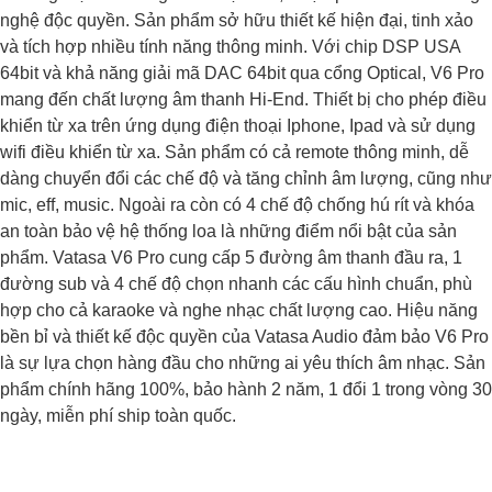
nghệ độc quyền. Sản phẩm sở hữu thiết kế hiện đại, tinh xảo
và tích hợp nhiều tính năng thông minh. Với chip DSP USA
64bit và khả năng giải mã DAC 64bit qua cổng Optical, V6 Pro
mang đến chất lượng âm thanh Hi-End. Thiết bị cho phép điều
khiển từ xa trên ứng dụng điện thoại Iphone, Ipad và sử dụng
wifi điều khiển từ xa. Sản phẩm có cả remote thông minh, dễ
dàng chuyển đổi các chế độ và tăng chỉnh âm lượng, cũng như
mic, eff, music. Ngoài ra còn có 4 chế độ chống hú rít và khóa
an toàn bảo vệ hệ thống loa là những điểm nổi bật của sản
phẩm. Vatasa V6 Pro cung cấp 5 đường âm thanh đầu ra, 1
đường sub và 4 chế độ chọn nhanh các cấu hình chuẩn, phù
hợp cho cả karaoke và nghe nhạc chất lượng cao. Hiệu năng
bền bỉ và thiết kế độc quyền của Vatasa Audio đảm bảo V6 Pro
là sự lựa chọn hàng đầu cho những ai yêu thích âm nhạc. Sản
phẩm chính hãng 100%, bảo hành 2 năm, 1 đổi 1 trong vòng 30
ngày, miễn phí ship toàn quốc.