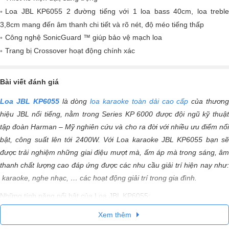
Loa JBL KP6055 2 đường tiếng với 1 loa bass 40cm, loa treble
3,8cm mang đến âm thanh chi tiết và rõ nét, độ méo tiếng thấp
Công nghệ SonicGuard ™ giúp bảo vệ mạch loa
Trang bị Crossover hoạt động chính xác
Bài viết đánh giá
Loa JBL KP6055
là dòng
loa karaoke toàn dải cao cấp
của thươn
hiệu JBL nổi tiếng, nằm trong Series KP 6000 được đội ngũ kỹ thuật
tập đoàn Harman – Mỹ nghiên cứu và cho ra đời với nhiều ưu điểm nổi
bật, công suất lên tới 2400W. Với Loa karaoke JBL KP6055 bạn sẽ
được trải nghiệm những giai điệu mượt mà, ấm áp mà trong sáng, âm
thanh chất lượng cao đáp ứng được các nhu cầu giải trí hiện nay như:
karaoke, nghe nhạc, … các hoạt động giải trí trong gia đình.
Những tính năng nổi bật của Loa JBL KP6055:
- Là mẫu loa được nhập khẩu chính hãng JBL bởi công ty Ba Sao,
Xem thêm
hoàn toàn đảm bảo về chất lượng, uy tín cho người sử dụng