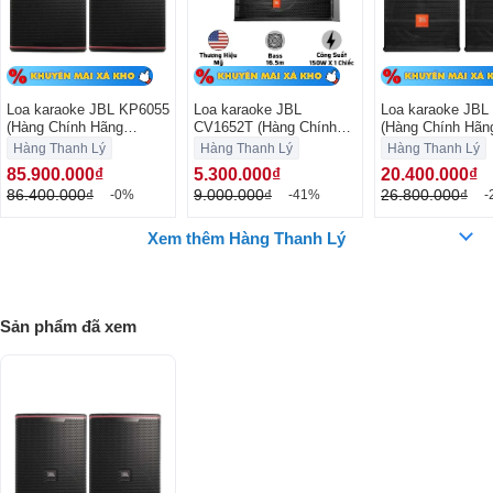
Loa karaoke JBL KP6055
Loa karaoke JBL
Loa karaoke JBL
(Hàng Chính Hãng
CV1652T (Hàng Chính
(Hàng Chính Hãn
Likenew)
Hãng Likenew)
Likenew)
Hàng Thanh Lý
Hàng Thanh Lý
Hàng Thanh Lý
85.900.000₫
5.300.000₫
20.400.000₫
86.400.000₫
9.000.000₫
26.800.000₫
-0%
-41%
-
Xem thêm Hàng Thanh Lý
Sản phẩm đã xem
Đánh giá thiết kế Loa JBL KP6055
Loa karaoke JBL KP6055 được thiết kế hiện đại, trẻ trung và tinh tế.
Thùng loa chắc chắn, vỏ bọc loa được làm từ gỗ dán 15 mm với lớp
sơn bền giúp loa chống thấm và trầy xước, nhằm hạn chế tối đa bụi