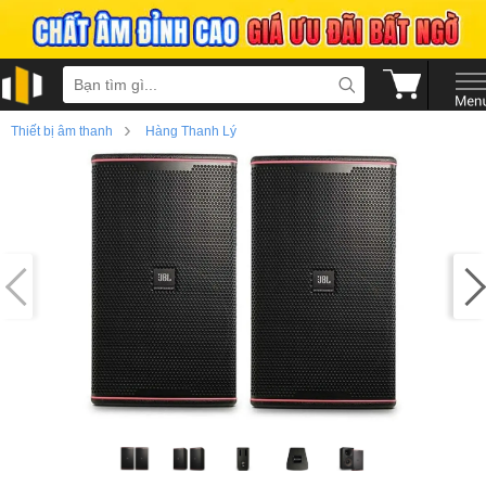
›
Thiết bị âm thanh
Hàng Thanh Lý
›