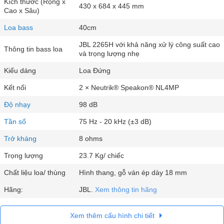
Kích thước (Rộng x
430 x 684 x 445 mm
Cao x Sâu)
Loa bass
40cm
JBL 2265H với khả năng xử lý công suất cao
Thông tin bass loa
và trọng lượng nhẹ
Kiểu dáng
Loa Đứng
Kết nối
2 × Neutrik® Speakon® NL4MP
Độ nhạy
98 dB
Tần số
75 Hz - 20 kHz (±3 dB)
Trở kháng
8 ohms
Trọng lượng
23.7 Kg/ chiếc
Chất liệu loa/ thùng
Hình thang, gỗ ván ép dày 18 mm
Hãng:
JBL.
Xem thông tin hãng
Xem thêm cấu hình chi tiết