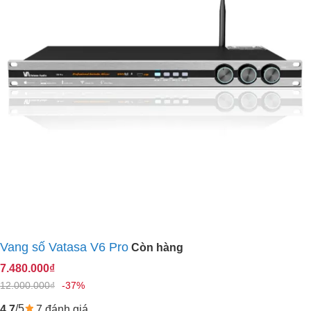
Vang số Vatasa V6 Pro
Còn hàng
7.480.000₫
12.000.000₫
-37%
/5
7 đánh giá
4.7