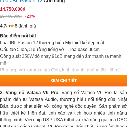
Loa JBL Pasion 12
Còn hàng
14.750.000₫
19.400.000₫
-23%
/5
6 đánh giá
4.7
Đặc điểm nổi bật
Loa JBL Pasion 12 thương hiệu Mỹ thiết kế đẹp mắt
Cấu tạo 5 loa, 3 đường tiếng với 1 loa bass 30cm
Công suất 250W,độ nhạy 91dB mang đến âm thanh ra mạnh
mẽ
Phù hợp với karaoke gia đình, kinh doanh, phòng 20 - 30m2
XEM CHI TIẾT
3. Vang số Vatasa V6 Pro
: Vang số Vatasa V6 Pro là sả
phẩm đến từ Vatasa Audio, thương hiệu nổi tiếng của Nhật
Bản, được phát triển với công nghệ độc quyền. Sản phẩm sở
hữu thiết kế hiện đại, tinh xảo và tích hợp nhiều tính năng
thông minh. Với chip DSP USA 64bit và khả năng giải mã DAC
64bit qua cổng Optical, V6 Pro mang đến chất lượng âm thanh