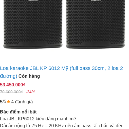
Loa karaoke JBL KP 6012 Mỹ (full bass 30cm, 2 loa 2
đường)
Còn hàng
53.450.000₫
70.600.000₫
-24%
/5
4 đánh giá
5
Đặc điểm nổi bật
Loa JBL KP6012 kiểu dáng mạnh mẽ
Dải âm rộng từ 75 Hz – 20 KHz nên âm bass rất chắc và đều.