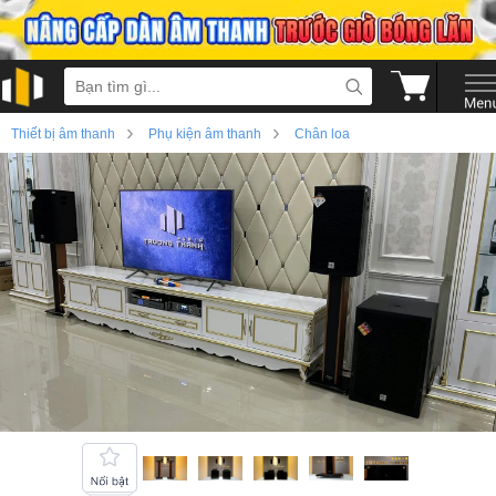
›
›
Thiết bị âm thanh
Phụ kiện âm thanh
Chân loa