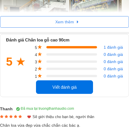
Xem thêm
Đánh giá Chân loa gỗ cao 90cm
★
1 đánh giá
5
★
0 đánh giá
4
5
★
★
0 đánh giá
3
Chức năng chính của chân loa cao
★
0 đánh giá
2
★
0 đánh giá
1
90cm
Viết đánh giá
Nhiệm vụ chính của chân gỗ là nâng đỡ loa, chống rung và giữ loa
luôn vững chắc khi hoạt động ở cường độ cao. Sử dụng
phụ kiện
này
sẽ đưa loa tweeter ngang tầm tai người nghe, từ đó giúp âm thanh
Thanh
Đã mua tại truongthanhaudio.com
truyền thẳng tạo hiệu ứng rõ ràng và hay hơn.
Sẽ giới thiệu cho bạn bè, người thân
Ngoài ra, chân loa gỗ cao 90cm còn giúp tối ưu chất lượng âm thanh
Chân loa vừa đẹp vừa chắc chắn các bác ạ.