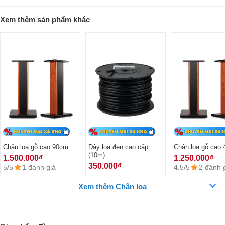
cho bộ dàn karaoke gia đình, dễ dàng lắp đặt và di chuyển.
Xem thêm sản phẩm khác
Chân loa gỗ cao 90cm
Dây loa đen cao cấp
Chân loa gỗ cao
(10m)
Đánh giá thiết kế của chân loa gỗ cao
1.500.000₫
1.250.000₫
350.000₫
5/5
1 đánh giá
4.5/5
2 đánh 
90cm
Xem thêm Chân loa
Mang nước sơn gỗ nổi bật, chân loa có thiết kế vô cùng đẹp mắt và
sang trọng nên phù hợp với mọi không gian ca hát. Bộ phận này còn