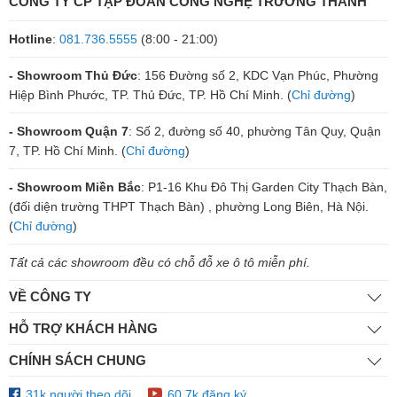
CÔNG TY CP TẬP ĐOÀN CÔNG NGHỆ TRƯỜNG THÀNH
Hotline
:
081.736.5555
(8:00 - 21:00)
- Showroom Thủ Đức
: 156 Đường số 2, KDC Vạn Phúc, Phường
Hiệp Bình Phước, TP. Thủ Đức, TP. Hồ Chí Minh. (
Chỉ đường
)
- Showroom Quận 7
: Số 2, đường số 40, phường Tân Quy, Quận
7, TP. Hồ Chí Minh. (
Chỉ đường
)
- Showroom Miền Bắc
: P1-16 Khu Đô Thị Garden City Thạch Bàn,
(đối diện trường THPT Thạch Bàn) , phường Long Biên, Hà Nội.
(
Chỉ đường
)
Tất cả các showroom đều có chỗ đỗ xe ô tô miễn phí.
VỀ CÔNG TY
HỖ TRỢ KHÁCH HÀNG
CHÍNH SÁCH CHUNG
31k người theo dõi
60,7k đăng ký