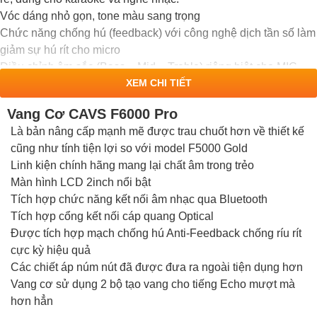
Vóc dáng nhỏ gọn, tone màu sang trọng
Chức năng chống hú (feedback) với công nghệ dịch tần số làm
giảm sự hú rít cho micro
Điều chỉnh âm sắc (Bass – Mid – Treble) riêng biệt cho MIC,
XEM CHI TIẾT
ECHO, MUSIC
Tích hợp 2 bộ tạo hiệu ứng tiếng vang (Echo)cho chất âm dày
Vang Cơ CAVS F6000 Pro
và sống động hơn
Là bản nâng cấp mạnh mẽ được trau chuốt hơn về thiết kế
Kết nối Bluetooth, AV, Optical, USB
cũng như tính tiện lợi so với model F5000 Gold
Linh kiện chính hãng mang lại chất âm trong trẻo
Màn hình LCD 2inch nổi bật
Tích hợp chức năng kết nối âm nhạc qua Bluetooth
Tích hợp cổng kết nối cáp quang Optical
Được tích hợp mạch chống hú Anti-Feedback chống ríu rít
cực kỳ hiệu quả
Các chiết áp núm nút đã được đưa ra ngoài tiện dụng hơn
Vang cơ sử dụng 2 bộ tạo vang cho tiếng Echo mượt mà
hơn hẳn