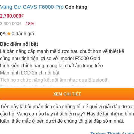
Vang Cơ CAVS F6000 Pro
Còn hàng
2.700.000₫
3.300.000₫
-18%
/5
0 đánh giá
0
Đặc điểm nổi bật
Là bản nâng cấp mạnh mẽ được trau chuốt hơn về thiết kế
cũng như tính tiện lợi so với model F5000 Gold
Linh kiện chính hãng mang lại chất âm trong trẻo
Màn hình LCD 2inch nổi bật
Tích hợp chức năng kết nối âm nhạc qua Bluetooth
Tích hợp cổng kết nối cáp quang Optical
XEM CHI TIẾT
Được tích hợp mạch chống hú Anti-Feedback chống ríu rít cực
kỳ hiệu quả
Trên đây là bài phân tích của chúng tôi để quý vị giải đáp được
Các chiết áp núm nút đã được đưa ra ngoài tiện dụng hơn
câu hỏi Vang cơ nào hay nhất hiện nay? Hãy để lại những bình
Vang cơ sử dụng 2 bộ tạo vang cho tiếng Echo mượt mà hơn
luận, thắc mắc ở bên dưới để chúng tôi giải đáp sớm nhất.
hẳn