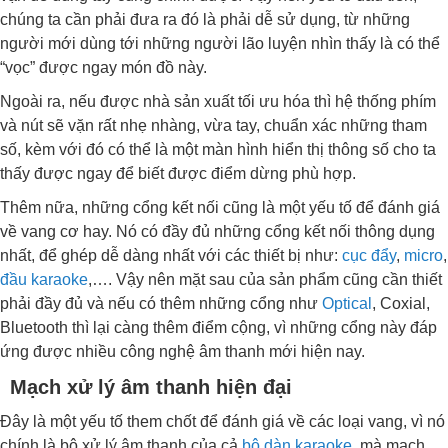
chúng ta cần phải đưa ra đó là phải dễ sử dụng, từ những
người mới dùng tới những người lão luyện nhìn thấy là có thể
“vọc” được ngay món đồ này.
Ngoài ra, nếu được nhà sản xuất tối ưu hóa thì hệ thống phím
và nút sẽ vặn rất nhẹ nhàng, vừa tay, chuẩn xác những tham
số, kèm với đó có thể là một màn hình hiển thị thông số cho ta
thấy được ngay để biết được điểm dừng phù hợp.
Thêm nữa, những cổng kết nối cũng là một yếu tố để đánh giá
về vang cơ hay. Nó có đầy đủ những cổng kết nối thông dụng
nhất, để ghép dễ dàng nhất với các thiết bị như:
cục đẩy
,
micro
,
đầu karaoke
,…. Vậy nên mặt sau của sản phẩm cũng cần thiết
phải đầy đủ và nếu có thêm những cổng như
Optical
, Coxial,
Bluetooth thì lại càng thêm điểm cộng, vì những cổng này đáp
ứng được nhiều công nghệ âm thanh mới hiện nay.
Mạch xử lý âm thanh hiện đại
Đây là một yếu tố them chốt để đánh giá về các loại vang, vì nó
chính là bộ xử lý âm thanh của cả
bộ dàn karaoke
, mà mạch