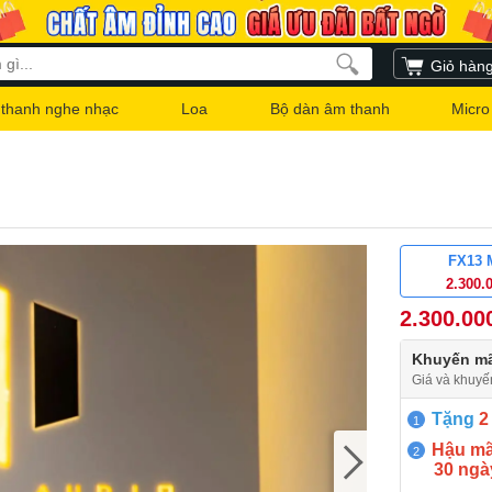
Giỏ hàn
thanh nghe nhạc
Loa
Bộ dàn âm thanh
Micro
FX13 
2.300.
2.300.00
Khuyến mã
Giá và khuyế
Tặng
2
Hậu mãi
30 ngà