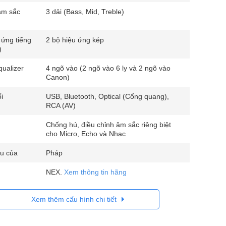
âm sắc
3 dải (Bass, Mid, Treble)
 ứng tiếng
2 bộ hiệu ứng kép
)
ualizer
4 ngõ vào (2 ngõ vào 6 ly và 2 ngõ vào
Canon)
i
USB, Bluetooth, Optical (Cổng quang),
RCA (AV)
Chống hú, điều chỉnh âm sắc riêng biệt
cho Micro, Echo và Nhạc
u của
Pháp
NEX.
Xem thông tin hãng
Xem thêm cấu hình chi tiết