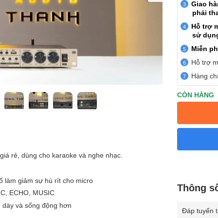
Giao h
phải th
Hỗ trợ 
sử dụn
Miễn ph
Hỗ trợ m
Hàng chí
CÒN HÀNG
u giá rẻ, dùng cho karaoke và nghe nhạc.
 làm giảm sự hú rít cho micro
Thông s
 MIC, ECHO, MUSIC
m dày và sống động hơn
Đáp tuyến 