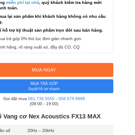
àng
miễn phí tại nhà
, quý khách kiểm tra hàng mới
anh toán.
mua lại sản phẩm khi khách hàng không có nhu cầu
g.
í hỗ trợ kỹ thuật sản phẩm trọn đời sau bán hàng.
ua trả góp 0% thủ tục đơn giản nhanh gọn.
nh hãng, rõ ràng xuất xứ, đầy đủ CO, CQ.
MUA NGAY
MUA TRẢ GÓP
Duyệt hồ sơ nhanh
Gọi đặt mua
081.736.5555
-
058.679.8888
(08:00 - 19:00)
ố Vang cơ Nex Acoustics FX13 MAX
tần số
20Hz – 20kHz