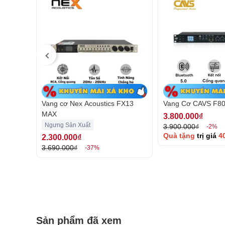
Vang cơ Nex Acoustics FX13
Vang Cơ CAVS F8
Ở mặt trước có các nút chức năng như nút echo, mic
MAX
3.800.000₫
hiệu kết nối, cổng USB, các nút chuyển nhạc qua 
Ngưng Sản Xuất
3.900.000₫
-2%
chắc chắn, trơn tru rất dễ sử dụng.
Quà tặng
trị giá
40
2.300.000₫
3.690.000₫
-37%
Sản phẩm đã xem