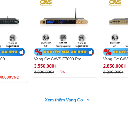
000
Vang Cơ CAVS F7000 Pro
Vang Cơ CAV
, chỉnh âm nhạc cũng như khe cắm mic, đèn tín
3.550.000₫
2.850.000₫
lại qua cổng USB. Các nút bấm được thiết kế
3.900.000₫
3.200.000₫
-8%
0.000VNĐ
Xem thêm Vang Cơ