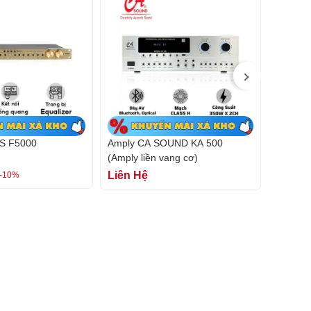
S F5000
Amply CA SOUND KA 500
Vang cơ
(Amply liền vang cơ)
Max
Liên Hệ
2.800.
-10%
3.680.0
5/5
6