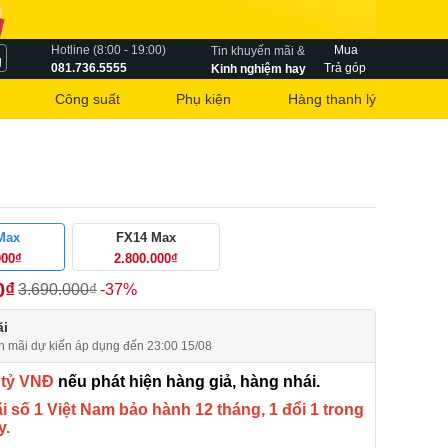
Hotline (8:00 - 19:00)
Mua
Tin khuyến mãi &
g
081.736.5555
Trả góp
Kinh nghiệm hay
Công suất
Phụ kiện
Hàng thanh lý
Max
FX14 Max
000₫
2.800.000₫
0₫
3.690.000₫
-37%
i
n mãi dự kiến áp dụng đến 23:00 15/08
 tỷ VNĐ
nếu phát hiện hàng giả, hàng nhái.
 số 1 Việt Nam bảo hành 12 tháng, 1 đổi 1 trong
y.