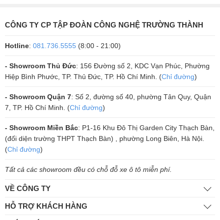
CÔNG TY CP TẬP ĐOÀN CÔNG NGHỆ TRƯỜNG THÀNH
Hotline
:
081.736.5555
(8:00 - 21:00)
Ứng dụng
- Showroom Thủ Đức
: 156 Đường số 2, KDC Vạn Phúc, Phường
Hiệp Bình Phước, TP. Thủ Đức, TP. Hồ Chí Minh. (
Chỉ đường
)
Vang cơ CAVS F6000 Pro được thiết kế với 3 đường vào của Micro
- Showroom Quận 7
: Số 2, đường số 40, phường Tân Quy, Quận
tiện lợi hơn cho các phòng hát karaoke gia đình hay kinh doanh. Núm
7, TP. Hồ Chí Minh. (
Chỉ đường
)
Echo, Reverb trên vang cơ CAVS đã được đưa ra ngoài để tiện dụng
cho người sử dụng phù hợp cho karaoke gia đình, trang âm hội
- Showroom Miền Bắc
: P1-16 Khu Đô Thị Garden City Thạch Bàn,
trường, trường học….
(đối diện trường THPT Thạch Bàn) , phường Long Biên, Hà Nội.
(
Chỉ đường
)
Tất cả các showroom đều có chỗ đỗ xe ô tô miễn phí.
VỀ CÔNG TY
HỖ TRỢ KHÁCH HÀNG