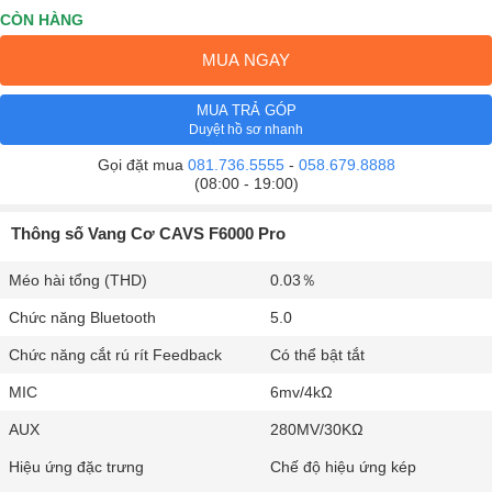
CÒN HÀNG
MUA NGAY
MUA TRẢ GÓP
Duyệt hồ sơ nhanh
Gọi đặt mua
081.736.5555
-
058.679.8888
(08:00 - 19:00)
Thông số Vang Cơ CAVS F6000 Pro
Méo hài tổng (THD)
0.03％
Chức năng Bluetooth
5.0
Chức năng cắt rú rít Feedback
Có thể bật tắt
MIC
6mv/4kΩ
AUX
280MV/30KΩ
Hiệu ứng đặc trưng
Chế độ hiệu ứng kép