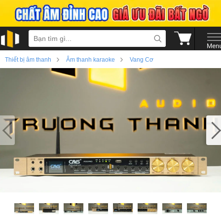
›
›
Thiết bị âm thanh
Âm thanh karaoke
Vang Cơ
›