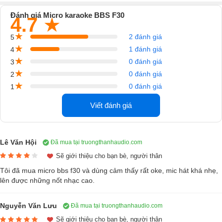
Đánh giá Micro karaoke BBS F30
4.7
★
★
2 đánh giá
5
★
1 đánh giá
4
★
0 đánh giá
3
★
0 đánh giá
2
★
Những ưu điểm nổi bật
0 đánh giá
1
Dòng sản phẩm
micro không dây karaoke
BBS F30 với nhiều cải tiến
Viết đánh giá
mới về vẻ bề ngoài vô cùng thu hút và không kém phần tinh tế, sang
trọng. Nói về phần thân của micro được cấu tạo từ thép không gỉ cao
cấp, siêu bền, sẽ luôn giữ được sự mới mẻ và tính thẩm mĩ mới cho
Lê Văn Hội
Đã mua tại truongthanhaudio.com
dù đã qua quá trình sử dụng lâu dài.
Sẽ giới thiệu cho bạn bè, người thân
Bề ngoài của chiếc mic này được phủ một lớp sơn tĩnh điện có tác
Tôi đã mua micro bbs f30 và dùng cảm thấy rất oke, mic hát khá nhẹ,
lên được những nốt nhạc cao.
dụng chống truyền điện, chống vân tay. Chỗ tay cầm được thiết kế khá
là gọn nhẹ, giúp cho bạn luôn có thể dễ dàng cầm nắm hơn. Bên cạnh
Nguyễn Văn Lưu
Đã mua tại truongthanhaudio.com
những tính năng hoàn hảo vừa rồi, bộ micro này còn có chất lượng
Sẽ giới thiệu cho bạn bè, người thân
âm thanh vô cùng tuyệt hảo.