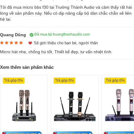
Tôi đã mua micro bbs f30 tại Trường Thành Audio và cảm thấy rất hài
lòng về sản phẩm này. Nếu có dịp nâng cấp bộ dàn chắc chắn sẽ liên
hệ lại.
Quang Dũng
Đã mua tại truongthanhaudio.com
Sẽ giới thiệu cho bạn bè, người thân
Micro hát nhẹ, chống hú tốt. Thiết kế đẹp, tư vấn nhiệt tình.
Xem thêm sản phẩm khác
Trả góp 0%
Trả góp 0%
Trả góp 0%
Bộ micro BBS F30 được thiết kế dành riêng cho nhu cầu giải trí bằng
karaoke, nên được trang bị cẩn thận góc tiếp âm rộng, vì vậy lúc sử
dụng không đòi hỏi bạn phải có cho mình những kỹ năng cầm mic tốt.
Phần tiếng phát ra của chiếc micro này có phần ấm hơn nếu so với
phiên bản micro trước và hét to vào mic cũng không bị vỡ tiếng.
Và đặc biệt hơn hết là chiếc micro này có thể chống được những tiếng