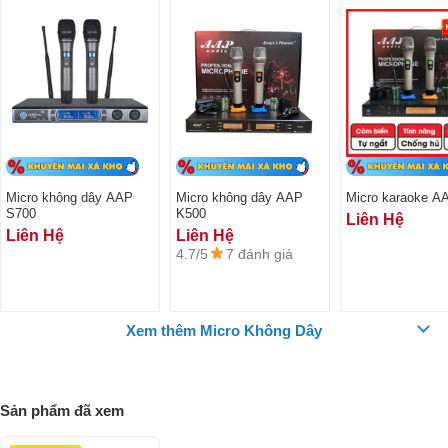
ngoài bằng kim loại có phủ sơn chống xước, chỗng bám vân tay, tạo
cảm giác cầm vô cùng thoải mái, hạn chế bị mỏi.
Micro không dây AAP
Micro không dây AAP
Micro karaoke A
S700
K500
Liên Hệ
Liên Hệ
Liên Hệ
4.7/5
7 đánh giá
Xem thêm Micro Không Dây
Trên tay mic không dây và đầu thu đều được trang bị màn hình hiển
thị các thông số và tình trang hoạt động của Micro, vừa góp phần
thêm cho vẻ đẹp và rất hài hòa. bên cạnh đó được bố trí thêm các nút
Sản phẩm đã xem
bấm nguồn, điều chỉnh âm lượng,...