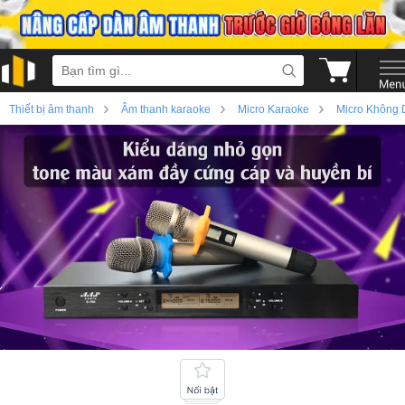
›
›
›
Thiết bị âm thanh
Âm thanh karaoke
Micro Karaoke
Micro Không 