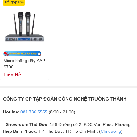
Khả năng thu phát sóng ổn định
Trả góp 0%
Micro không dây AAP
S700
Liên Hệ
Sự cải tiến của công nghệ dò sóng không lẫn tạp âm trong
Micro AAP
CÔNG TY CP TẬP ĐOÀN CÔNG NGHỆ TRƯỜNG THÀNH
S700 giúp cho thiết bị
dò tần số
tốt hơn, bạn sẽ không phải lo tình
trạng mất cột sóng hay sóng yếu trong quá trình hát như các thiết bị
Hotline
:
081.736.5555
(8:00 - 21:00)
khác.
- Showroom Thủ Đức
: 156 Đường số 2, KDC Vạn Phúc, Phường
Tính ứng dụng cao
Hiệp Bình Phước, TP. Thủ Đức, TP. Hồ Chí Minh. (
Chỉ đường
)