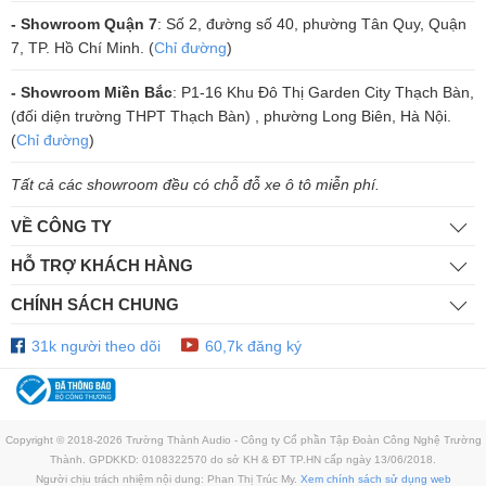
Micro không dây AAP S700 rất phù hợp để sử dụng trong các dàn
- Showroom Quận 7
: Số 2, đường số 40, phường Tân Quy, Quận
karaoke cho âm thanh chất lượng hay và rõ ràng nhất mà còn sử
7, TP. Hồ Chí Minh. (
Chỉ đường
)
dụng không gian rộng lớn khác nhau nữa. Micro này được tăng cường
búp sóng rộng nên dù giúp cho bạn hát karaoke thoải mái và nhẹ
- Showroom Miền Bắc
: P1-16 Khu Đô Thị Garden City Thạch Bàn,
nhàng hơn, không tốn quá nhiều hơi và mệt mỏi.
(đối diện trường THPT Thạch Bàn) , phường Long Biên, Hà Nội.
(
Chỉ đường
)
Tất cả các showroom đều có chỗ đỗ xe ô tô miễn phí.
VỀ CÔNG TY
HỖ TRỢ KHÁCH HÀNG
CHÍNH SÁCH CHUNG
31k người theo dõi
60,7k đăng ký
Hoạt động bền bỉ
Copyright © 2018-2026 Trường Thành Audio - Công ty Cổ phần Tập Đoàn Công Nghệ Trường
Thành. GPDKKD: 0108322570 do sở KH & ĐT TP.HN cấp ngày 13/06/2018.
Micro AAP S700 có khả năng ngắt tín hiệu tự động và khi va chạm với
Người chịu trách nhiệm nội dung: Phan Thị Trúc My.
Xem chính sách sử dụng web