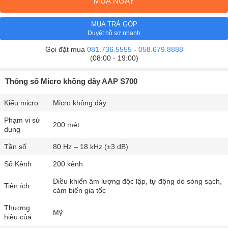
MUA NGAY
MUA TRẢ GÓP
Duyệt hồ sơ nhanh
Gọi đặt mua
081.736.5555
-
058.679.8888
(08:00 - 19:00)
Thông số Micro không dây AAP S700
Kiểu micro
Micro không dây
Phạm vi sử
200 mét
dụng
Tần số
80 Hz – 18 kHz (±3 dB)
Số Kênh
200 kênh
Điều khiển âm lượng độc lập, tự động dò sóng sạch,
Tiện ích
cảm biến gia tốc
Thương
Mỹ
hiệu của