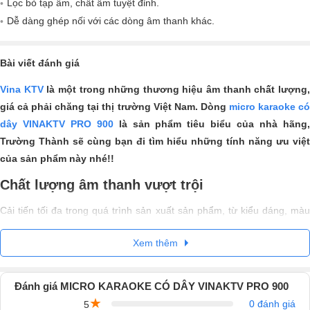
Lọc bỏ tạp âm, chất âm tuyệt đỉnh.
Dễ dàng ghép nối với các dòng âm thanh khác.
Bài viết đánh giá
Vina KTV
là một trong những thương hiệu âm thanh chất lượng
giá cả phải chăng tại thị trường Việt Nam. Dòng
micro karaoke c
dây VINAKTV PRO 900
là sản phẩm tiêu biểu của nhà hãng
Trường Thành sẽ cùng bạn đi tìm hiểu những tính năng ưu việt
của sản phẩm này nhé!!
Chất lượng âm thanh vượt trội
Cải tiến tối đa trong quá trình sản xuất sản phẩm, từ kiểu dáng, màu
sắc đến chất lượng, tính năng của micro. Cho chất âm hay hơn, mạnh
Xem thêm
mẽ hơn, đáp ứng được mọi điều kiện âm thanh khác nhau.
Kiểu dáng hiện đại, sang trọng
Đánh giá MICRO KARAOKE CÓ DÂY VINAKTV PRO 900
Thiết kế vẻ ngoài thanh nhã màu bạc ánh kim sáng bóng.
★
0 đánh giá
5