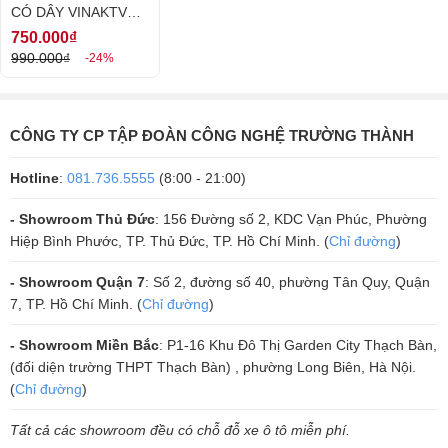
bạn những trải nghiệm tuyêt vời nhất. Đến ngay showroom của chúng
CÓ DÂY VINAKTV
tôi để được tư vấn hỗ trợ nhanh nhất nhé.
PRO 900
750.000₫
990.000₫
-24%
CÔNG TY CP TẬP ĐOÀN CÔNG NGHỆ TRƯỜNG THÀNH
Hotline
:
081.736.5555
(8:00 - 21:00)
- Showroom Thủ Đức
: 156 Đường số 2, KDC Vạn Phúc, Phường
Hiệp Bình Phước, TP. Thủ Đức, TP. Hồ Chí Minh. (
Chỉ đường
)
- Showroom Quận 7
: Số 2, đường số 40, phường Tân Quy, Quận
7, TP. Hồ Chí Minh. (
Chỉ đường
)
- Showroom Miền Bắc
: P1-16 Khu Đô Thị Garden City Thạch Bàn,
(đối diện trường THPT Thạch Bàn) , phường Long Biên, Hà Nội.
(
Chỉ đường
)
Tất cả các showroom đều có chỗ đỗ xe ô tô miễn phí.