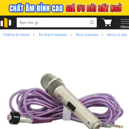
›
›
›
Thiết bị âm thanh
Âm thanh karaoke
Micro Karaoke
Micro có dây