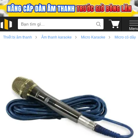
›
›
›
Thiết bị âm thanh
Âm thanh karaoke
Micro Karaoke
Micro có dây