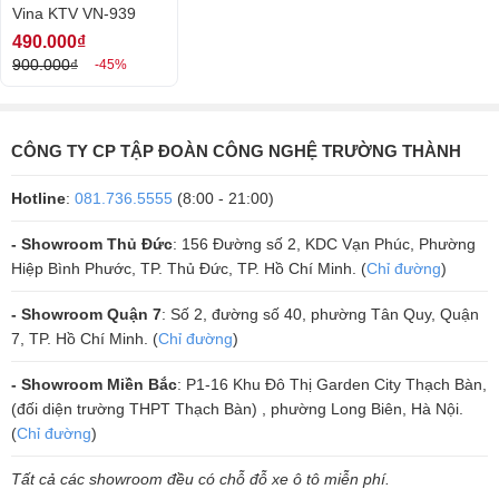
Chống tạp âm tốt
Vina KTV VN-939
490.000₫
Dòng micro có dây VN939 này cũng được trang bị các tính năng hỗ
900.000₫
-45%
trợ giọng hát, khi mà tiếng ồn và tạp âm bị hạn chế thấp nhất, đem
đến trải nghiệm thích thú khi hát karaoke với bạn bè, người thân.
Bất kể là buổi tiệc tại nhà hàng, hay những buổi thuyết giảng ngoài
CÔNG TY CP TẬP ĐOÀN CÔNG NGHỆ TRƯỜNG THÀNH
trời, trong nhà thì chiếc mic có dây này cũng sẽ hỗ trợ bạn hết công
Hotline
:
081.736.5555
(8:00 - 21:00)
suất với những âm thanh rõ ràng, trầm lắng.
Hệ thống ghép nối ổn định
- Showroom Thủ Đức
: 156 Đường số 2, KDC Vạn Phúc, Phường
Hiệp Bình Phước, TP. Thủ Đức, TP. Hồ Chí Minh. (
Chỉ đường
)
Vì là micro có dây cho nên không cần quan tâm đến buổi tiệc sẽ bị
gián đoạn nếu hết pin giữa chừng. Và dòng mic này luôn là một trong
- Showroom Quận 7
: Số 2, đường số 40, phường Tân Quy, Quận
7, TP. Hồ Chí Minh. (
Chỉ đường
)
những ưu tiên hàng đầu cho các buổi hội nghị, thoại đàm với quy mô
trung bình vừa, hoặc các buổi biểu diễn âm nhạc với quy mô hoành
- Showroom Miền Bắc
: P1-16 Khu Đô Thị Garden City Thạch Bàn,
tráng vì kết nối có dây đảm bảo an toàn.
(đối diện trường THPT Thạch Bàn) , phường Long Biên, Hà Nội.
(
Chỉ đường
)
Bên cạnh đó micro có dây Vina KTV VN-939 dễ dàng ghép nối với các
thiết bị âm thanh khác như Amply karaoke Jarguar, Amply Arirang,...
Tất cả các showroom đều có chỗ đỗ xe ô tô miễn phí.
cũng mang đến sự tiện lợi nhất cho chương trình của bạn.