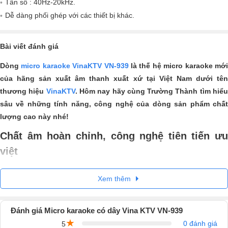
Tần số : 40Hz-20kHz.
Dễ dàng phối ghép với các thiết bị khác.
Bài viết đánh giá
Dòng
micro karaoke VinaKTV VN-939
là thế hệ micro karaoke mớ
của hãng sản xuất âm thanh xuất xứ tại Việt Nam dưới tên
thương hiệu
VinaKTV
. Hôm nay hãy cùng Trường Thành tìm hiể
sâu về những tính năng, công nghệ của dòng sản phẩm chất
lượng cao này nhé!
Chất âm hoàn chỉnh, công nghệ tiên tiến ưu
việt
Với chất âm trung thực, độ nhạy cao, tính năng công nghệ hiện đại
Xem thêm
cho nên dòng
micro hát karaoke
này luôn không làm người dùng thấ
vọng vì những lợi ích nó mang đến. Sử dụng ở bất cứ không gian nào
mà bạn muốn và tận hưởng những phút giây vui vẻ bên người thân
Đánh giá Micro karaoke có dây Vina KTV VN-939
gia đình.
★
0 đánh giá
5