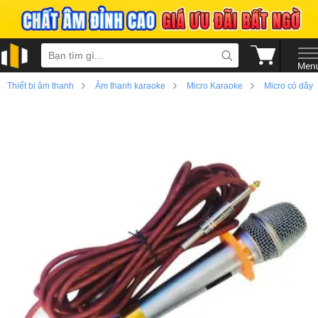
›
›
›
Thiết bị âm thanh
Âm thanh karaoke
Micro Karaoke
Micro có dây