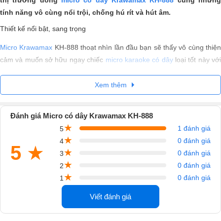
tính năng vô cùng nổi trội, chống hú rít và hút âm.
Thiết kế nổi bật, sang trọng
Micro Krawamax
KH-888 thoạt nhìn lần đầu bạn sẽ thấy vô cùng thiệ
cảm và muốn sở hữu ngay chiếc
micro karaoke có dây
loại tốt này vớ
những đường nét thiết kế tinh tế cùng màu sắc hài hòa, cực kì trẻ
trung.
Xem thêm
Đánh giá Micro có dây Krawamax KH-888
★
1 đánh giá
5
★
0 đánh giá
4
5
★
★
0 đánh giá
3
★
0 đánh giá
2
★
0 đánh giá
1
Viết đánh giá