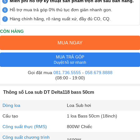
Miễn phí hỗ trợ kỹ thuật sản phẩm trọn đời sau bán hàng.
Hỗ trợ mua trả góp 0% thủ tục đơn giản nhanh gọn.
Hàng chính hãng, rõ ràng xuất xứ, đầy đủ CO, CQ.
CÒN HÀNG
MUA NGAY
MUA TRẢ GÓP
Duyệt hồ sơ nhanh
Gọi đặt mua
081.736.5555
-
058.679.8888
(08:00 - 19:00)
Thông số Loa sub DT Delta118 bass 50cm
Dòng loa
Loa Sub hơi
Cấu tạo
1 loa Bass 50cm (18inch)
Công suất thực (RMS)
800W/ Chiếc
Công suất chương trình