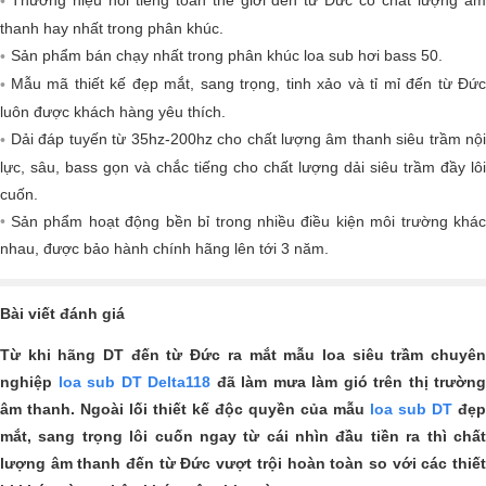
Thương hiệu nổi tiếng toàn thế giới đến từ Đức có chất lượng âm
thanh hay nhất trong phân khúc.
Sản phẩm bán chạy nhất trong phân khúc loa sub hơi bass 50.
Mẫu mã thiết kế đẹp mắt, sang trọng, tinh xảo và tỉ mỉ đến từ Đức
luôn được khách hàng yêu thích.
Dải đáp tuyến từ 35hz-200hz cho chất lượng âm thanh siêu trầm nội
lực, sâu, bass gọn và chắc tiếng cho chất lượng dải siêu trầm đầy lôi
cuốn.
Sản phẩm hoạt động bền bỉ trong nhiều điều kiện môi trường khác
nhau, được bảo hành chính hãng lên tới 3 năm.
Bài viết đánh giá
Từ khi hãng DT đến từ Đức ra mắt mẫu loa siêu trầm chuyên
nghiệp
loa sub DT Delta118
đã làm mưa làm gió trên thị trường
âm thanh. Ngoài lối thiết kế độc quyền của mẫu
loa sub DT
đẹp
mắt, sang trọng lôi cuốn ngay từ cái nhìn đầu tiền ra thì chất
lượng âm thanh đến từ Đức vượt trội hoàn toàn so với các thiết