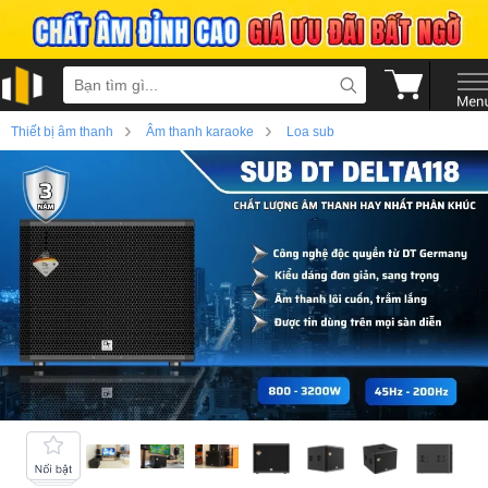
›
›
Thiết bị âm thanh
Âm thanh karaoke
Loa sub