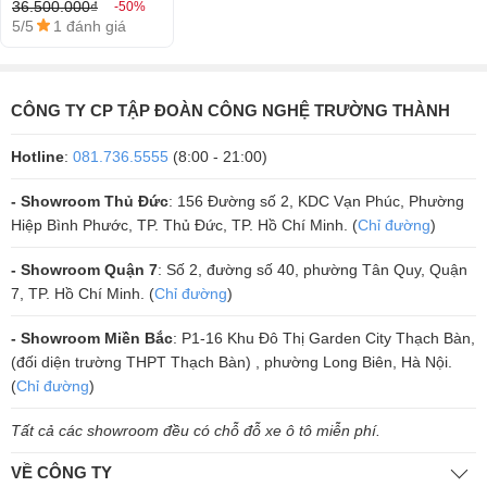
36.500.000₫
-50%
5/5
1 đánh giá
CÔNG TY CP TẬP ĐOÀN CÔNG NGHỆ TRƯỜNG THÀNH
Hotline
:
081.736.5555
(8:00 - 21:00)
Lắp đặt thực tế Loa sub DT Delta118 của Trường Thành Audio
2. Mẫu mã thiết kế của loa sub DT
- Showroom Thủ Đức
: 156 Đường số 2, KDC Vạn Phúc, Phường
Hiệp Bình Phước, TP. Thủ Đức, TP. Hồ Chí Minh. (
Chỉ đường
)
Delta118
- Showroom Quận 7
: Số 2, đường số 40, phường Tân Quy, Quận
Nhìn vào lối thiết kế độc quyền của DT được trang bị trên mẫu loa sub
7, TP. Hồ Chí Minh. (
Chỉ đường
)
DT chắc chắc sẽ làm hài lòng những khách hàng khó tính nhất. Toàn
- Showroom Miền Bắc
: P1-16 Khu Đô Thị Garden City Thạch Bàn,
bộ thiết bị được trang bị lớp sơn màu đen truyền thống của DT tạo
(đối diện trường THPT Thạch Bàn) , phường Long Biên, Hà Nội.
cảm giác màu trung tính, rất dễ phối ghép với nhiều không gian nội
(
Chỉ đường
)
thất khác nhau vẫn sang trọng và hài hoà.
Tất cả các showroom đều có chỗ đỗ xe ô tô miễn phí.
Mặt trước loa sub DT Delta118 được trang bị tấm Ecang lưới thép hình
lỗ tròn rất chắc chắn, vừa thẩm mỹ lại bảo vệ được củ loa nằm bên
VỀ CÔNG TY