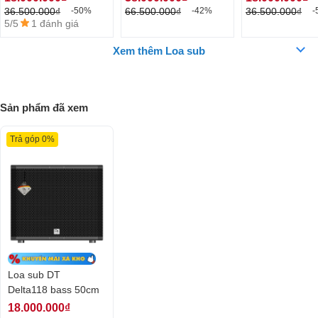
trường khác nhau, được bảo hành chính hãng lên tới 3 năm.
36.500.000₫
66.500.000₫
36.500.000₫
-50%
-42%
-
5/5
1 đánh giá
Xem thêm Loa sub
Sản phẩm đã xem
Trả góp 0%
Loa sub DT
Delta118 bass 50cm
18.000.000₫