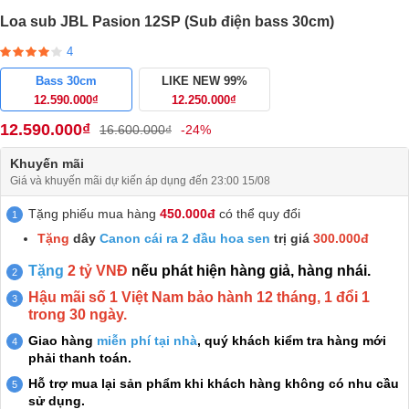
Loa sub JBL Pasion 12SP (Sub điện bass 30cm)
4
Bass 30cm
LIKE NEW 99%
12.590.000₫
12.250.000₫
12.590.000₫
16.600.000₫
-24%
Khuyến mãi
Giá và khuyến mãi dự kiến áp dụng đến 23:00 15/08
Tặng phiếu mua hàng
450.000đ
có thể quy đổi
Tặng
dây
Canon cái ra 2 đầu hoa sen
trị giá
300.000đ
Tặng
2 tỷ VNĐ
nếu phát hiện hàng giả, hàng nhái.
Hậu mãi số 1 Việt Nam bảo hành 12 tháng, 1 đổi 1
trong 30 ngày.
Giao hàng
miễn phí tại nhà
, quý khách kiểm tra hàng mới
phải thanh toán.
Hỗ trợ mua lại sản phẩm khi khách hàng không có nhu cầu
sử dụng.