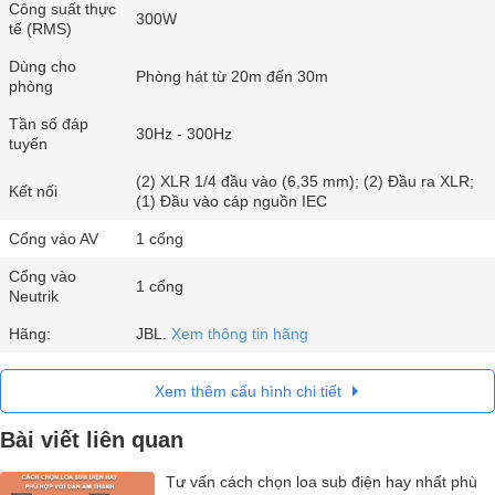
Công suất thực
300W
tế (RMS)
Dùng cho
Phòng hát từ 20m đến 30m
phòng
Tần số đáp
30Hz - 300Hz
tuyến
(2) XLR 1/4 đầu vào (6,35 mm); (2) Đầu ra XLR;
Kết nối
(1) Đầu vào cáp nguồn IEC
Cổng vào AV
1 cổng
Cổng vào
1 cổng
Neutrik
Hãng:
JBL.
Xem thông tin hãng
Xem thêm cấu hình chi tiết
Bài viết liên quan
Tư vấn cách chọn loa sub điện hay nhất phù