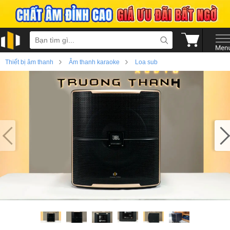
›
›
Thiết bị âm thanh
Âm thanh karaoke
Loa sub
›