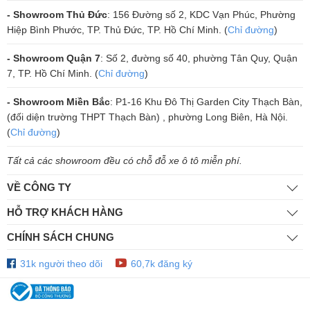
Để liên hệ đặt mua, quý khách có thể nhấc máy lên liên hệ trực tiếp
- Showroom Thủ Đức
: 156 Đường số 2, KDC Vạn Phúc, Phường
Hiệp Bình Phước, TP. Thủ Đức, TP. Hồ Chí Minh. (
Chỉ đường
)
với đội ngũ nhân viên bán hàng của Trường Thành Audio qua số
HOTLINE 058.678.8888 hoặc tới trực tiếp địa chỉ số 2, đường số 40,
- Showroom Quận 7
: Số 2, đường số 40, phường Tân Quy, Quận
Phường Tân Quy, Quận 7, TPHCM.
7, TP. Hồ Chí Minh. (
Chỉ đường
)
- Showroom Miền Bắc
: P1-16 Khu Đô Thị Garden City Thạch Bàn,
(đối diện trường THPT Thạch Bàn) , phường Long Biên, Hà Nội.
(
Chỉ đường
)
Tất cả các showroom đều có chỗ đỗ xe ô tô miễn phí.
VỀ CÔNG TY
HỖ TRỢ KHÁCH HÀNG
CHÍNH SÁCH CHUNG
31k người theo dõi
60,7k đăng ký
Danh sách lắp đặt thực tế của Trường Thành Audio