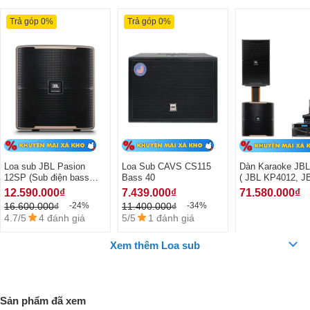
Trả góp 0%
Trả góp 0%
Loa sub JBL Pasion
Loa Sub CAVS CS115
Dàn Karaoke JBL
12SP (Sub điện bass
Bass 40
( JBL KP4012, J
30cm)
VM300, JBL KX1
12.590.000₫
7.439.000₫
71.580.000₫
Crown XLi2500, 
16.600.000₫
11.400.000₫
-24%
-34%
Pasion12SP)
4.7/5
4 đánh giá
5/5
1 đánh giá
Xem thêm Loa sub
Danh sách lắp đặt thực tế Loa sub JBL Pasion 12SP của Trường
Sản phẩm đã xem
Thành Audio