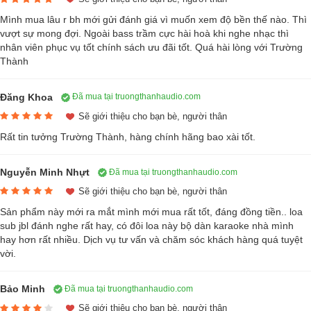
Mình mua lâu r bh mới gửi đánh giá vì muốn xem độ bền thế nào. Thì
vượt sự mong đợi. Ngoài bass trầm cực hài hoà khi nghe nhạc thì
nhân viên phục vụ tốt chính sách ưu đãi tốt. Quá hài lòng với Trường
Thành
Đăng Khoa
Đã mua tại truongthanhaudio.com
Sẽ giới thiệu cho bạn bè, người thân
Rất tin tưởng Trường Thành, hàng chính hãng bao xài tốt.
Nguyễn Minh Nhựt
Đã mua tại truongthanhaudio.com
Sẽ giới thiệu cho bạn bè, người thân
Với mẫu thiết kế này giúp loa phù hợp với nhiều không gian khác nhau
Sản phẩm này mới ra mắt mình mới mua rất tốt, đáng đồng tiền.. loa
sub jbl đánh nghe rất hay, có đôi loa này bộ dàn karaoke nhà mình
từ hiện đại đến cổ điển góp phần tang vẻ quý phái cho căn nhà của
hay hơn rất nhiều. Dịch vụ tư vấn và chăm sóc khách hàng quá tuyệt
bạn.
vời.
Bề mặt của
loa sub jbl
này phủ lớp sơn cao cấp vinly sang bóng, sang
trọng. Loa còn được thiết kế chống chịu va đập và bảo vệ màng loa
Bảo Minh
Đã mua tại truongthanhaudio.com
bên trong được tốt hơn.
Sẽ giới thiệu cho bạn bè, người thân