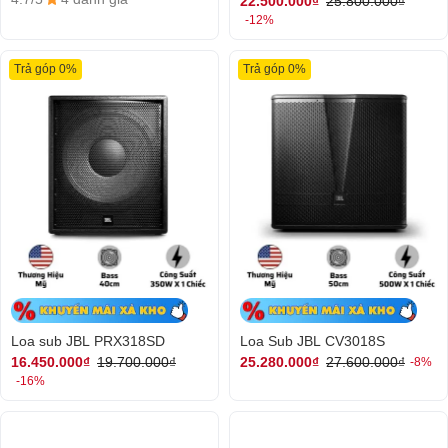
22.500.000₫
25.800.000₫
-12%
Trả góp 0%
Trả góp 0%
Loa sub JBL PRX318SD
Loa Sub JBL CV3018S
16.450.000₫
19.700.000₫
25.280.000₫
27.600.000₫
-8%
-16%