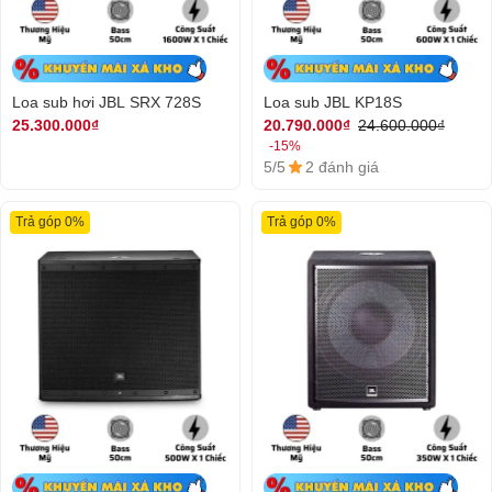
Loa sub hơi JBL SRX 728S
Loa sub JBL KP18S
25.300.000₫
20.790.000₫
24.600.000₫
-15%
5/5
2 đánh giá
Trả góp 0%
Trả góp 0%