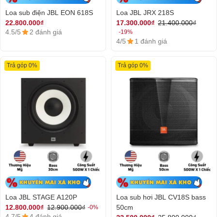
Loa sub điện JBL EON 618S
Loa JBL JRX 218S
22.800.000₫
17.300.000₫
21.400.000₫
4.5/5
2 đánh giá
-19%
4/5
1 đánh giá
Trả góp 0%
Trả góp 0%
Loa JBL STAGE A120P
Loa sub hơi JBL CV18S bass
50cm
12.800.000₫
12.900.000₫
-0%
4.7/5
4 đánh giá