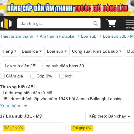
›
›
›
Thiết bị âm thanh
Âm thanh karaoke
Loa sub
Loa sub JBL - M
Hãng
Bass loa
Loại sub
Công suất Rms Loa sub
Mục
Loa sub điện JBL
Loa sub điện bass 30
Giảm giá
Góp 0%
Mới
Thương hiệu JBL
:
- Là thương hiệu đến từ Mỹ
- JBL được thành lập vào năm 1946 bởi James Bullough Lansing ...
Xem thêm
17 Loa sub JBL - Mỹ
Xếp theo: Bán chạy
Trả góp 0%
Trả góp 0%