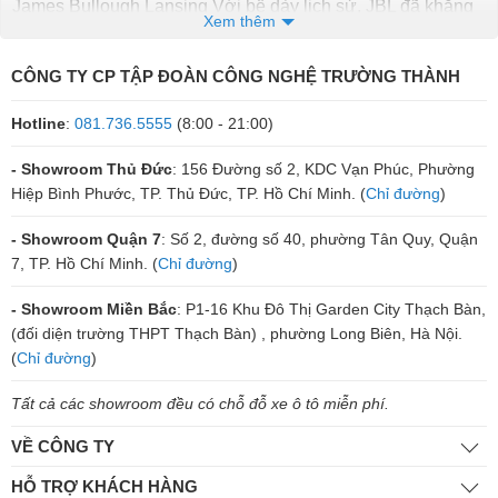
James Bullough Lansing Với bề dày lịch sử, JBL đã khẳng
Xem thêm
định vị thế tiên phong trong ngành công nghiệp âm thanh, từ
hệ thống chuyên nghiệp cho sân khấu, rạp chiếu phim,
CÔNG TY CP TẬP ĐOÀN CÔNG NGHỆ TRƯỜNG THÀNH
phòng thu, đến thiết bị âm thanh tiêu dùng như loa karaoke
gia đình, tai nghe, loa bluetooth, loa di động và loa sub ô tô.
Hotline
:
081.736.5555
(8:00 - 21:00)
Hiện thuộc sở hữu của tập đoàn Harman International. JBL
luôn nổi tiếng với chất âm mạnh mẽ, sống động, giàu năng
- Showroom Thủ Đức
: 156 Đường số 2, KDC Vạn Phúc, Phường
lượng và có độ tin cậy cao, được ưa chuộng trên toàn cầu.
Hiệp Bình Phước, TP. Thủ Đức, TP. Hồ Chí Minh. (
Chỉ đường
)
1. Đánh giá về tính năng nổi bật loa
- Showroom Quận 7
: Số 2, đường số 40, phường Tân Quy, Quận
7, TP. Hồ Chí Minh. (
Chỉ đường
)
Sub JBL
- Showroom Miền Bắc
: P1-16 Khu Đô Thị Garden City Thạch Bàn,
Nhiệm vụ chính của
sub JBL
là tái tạo những dải âm trầm
(đối diện trường THPT Thạch Bàn) , phường Long Biên, Hà Nội.
thật sâu và uy lực,
loa siêu trầm kiến tạo không gian giải trí
(
Chỉ đường
)
sống động
. Đây là lý do mà các mẫu Loa Sub JBL Basspro,
Tất cả các showroom đều có chỗ đỗ xe ô tô miễn phí.
JBL BassPro Hub hay Sub Siêu Trầm JBL Basspro Sl Bass
8 inch rất được ưa chuộng.
VỀ CÔNG TY
Trái tim của mỗi chiếc loa Sub JBL chính là củ loa bass chất
HỖ TRỢ KHÁCH HÀNG