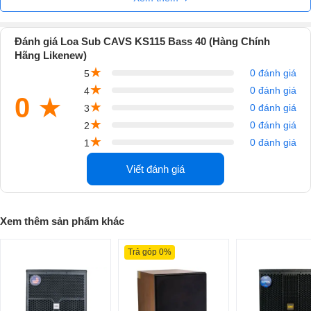
Đánh giá Loa Sub CAVS KS115 Bass 40 (Hàng Chính
Hãng Likenew)
★
0 đánh giá
5
★
0 đánh giá
4
0
★
★
0 đánh giá
3
★
0 đánh giá
2
★
0 đánh giá
1
Viết đánh giá
Loa subwoofer CAVS KS115 là sự lựa chọn hoàn hảo cho những ai
yêu thích karaoke và âm nhạc. Loa subwoofer CAVS KS115 sẽ mang
đến cho bạn những trải nghiệm âm thanh tuyệt vời, không thua kém gì
Xem thêm sản phẩm khác
các phòng karaoke chuyên nghiệp. Loa subwoofer CAVS KS115 sẽ
làm hài lòng cả những khách hàng khó tính nhất.
Trả góp 0%