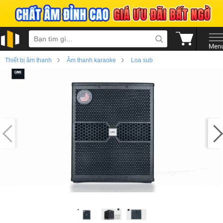
›
›
Thiết bị âm thanh
Âm thanh karaoke
Loa sub
›