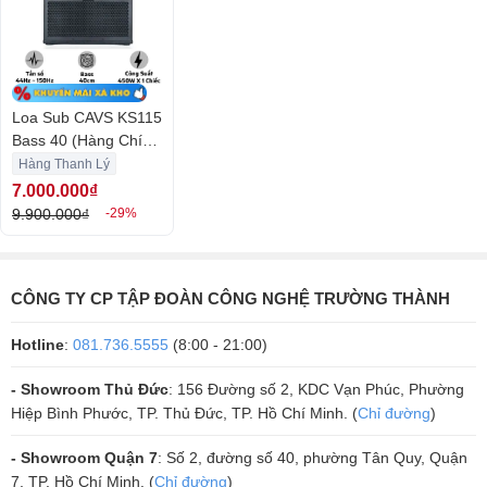
khỏi những hư hỏng có thể xảy ra.
Loa subwoofer CAVS KS115 có hệ thống kết nối đa dạng, bao gồm
cổng kết nối đầu vào XLR, cổng kết nối đầu ra SPEAKON, cổng kết nối
đầu ra BANANA, cổng kết nối nguồn AC, giúp người dùng dễ dàng kết
Loa Sub CAVS KS115
nối với các thiết bị khác.
Bass 40 (Hàng Chính
Loa subwoofer CAVS KS115 là một sản phẩm của thương hiệu CAVS,
Hãng Likenew)
Hàng Thanh Lý
một trong những thương hiệu âm thanh hàng đầu thế giới, có trụ sở
7.000.000₫
tại Hàn Quốc. CAVS là viết tắt của Computer Audio Video Systems,
9.900.000₫
-29%
chuyên cung cấp các giải pháp âm thanh, video, karaoke chuyên
nghiệp. CAVS có nhiều năm kinh nghiệm trong lĩnh vực âm thanh, đã
đạt được nhiều giải thưởng và chứng nhận uy tín. CAVS luôn nghiên
CÔNG TY CP TẬP ĐOÀN CÔNG NGHỆ TRƯỜNG THÀNH
cứu và phát triển các sản phẩm âm thanh tiên tiến, đáp ứng nhu cầu
Hotline
:
081.736.5555
(8:00 - 21:00)
của khách hàng trên toàn thế giới.
- Showroom Thủ Đức
: 156 Đường số 2, KDC Vạn Phúc, Phường
Hiệp Bình Phước, TP. Thủ Đức, TP. Hồ Chí Minh. (
Chỉ đường
)
- Showroom Quận 7
: Số 2, đường số 40, phường Tân Quy, Quận
7, TP. Hồ Chí Minh. (
Chỉ đường
)