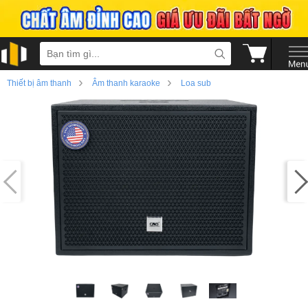
›
›
Thiết bị âm thanh
Âm thanh karaoke
Loa sub
›