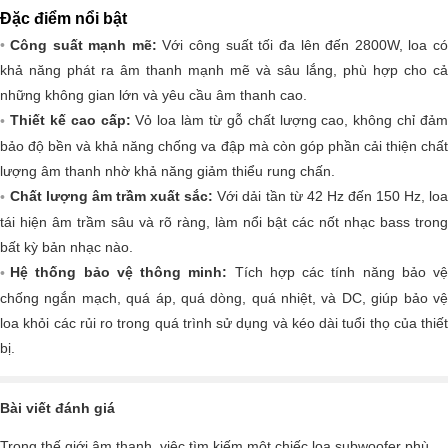
Đặc điểm nổi bật
Công suất mạnh mẽ:
Với công suất tối đa lên đến 2800W, loa c
khả năng phát ra âm thanh mạnh mẽ và sâu lắng, phù hợp cho cả
những không gian lớn và yêu cầu âm thanh cao.
Thiết kế cao cấp:
Vỏ loa làm từ gỗ chất lượng cao, không chỉ đả
bảo độ bền và khả năng chống va đập mà còn góp phần cải thiện chất
lượng âm thanh nhờ khả năng giảm thiểu rung chấn.
Chất lượng âm trầm xuất sắc:
Với dải tần từ 42 Hz đến 150 Hz, lo
tái hiện âm trầm sâu và rõ ràng, làm nổi bật các nốt nhạc bass trong
bất kỳ bản nhạc nào.
Hệ thống bảo vệ thông minh:
Tích hợp các tính năng bảo vệ
chống ngắn mạch, quá áp, quá dòng, quá nhiệt, và DC, giúp bảo vệ
loa khỏi các rủi ro trong quá trình sử dụng và kéo dài tuổi thọ của thiết
bị.
Bài viết đánh giá
Trong thế giới âm thanh, việc tìm kiếm một chiếc loa subwoofer phù