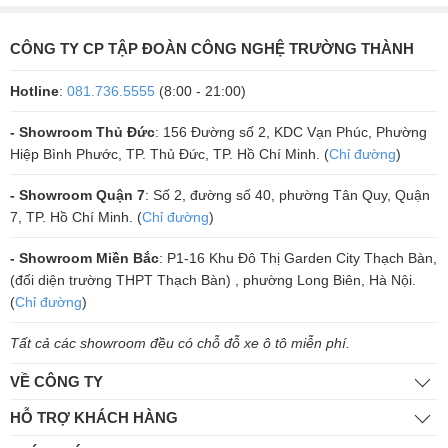
Khả năng tái hiện âm thanh:
Dải tần rộng từ 42 Hz đến 150 Hz cho
phép loa phát ra âm trầm sâu và rõ nét, làm nổi bật các nốt nhạc bass
CÔNG TY CP TẬP ĐOÀN CÔNG NGHỆ TRƯỜNG THÀNH
trong bất kỳ bản nhạc nào.
Hệ thống bảo vệ thông minh:
Các tính năng bảo vệ chống ngắn
Hotline
:
081.736.5555
(8:00 - 21:00)
mạch, quá áp, quá dòng, quá nhiệt, và DC bảo vệ loa khỏi các rủi ro
có thể xảy ra trong quá trình sử dụng, kéo dài tuổi thọ của thiết bị.
- Showroom Thủ Đức
: 156 Đường số 2, KDC Vạn Phúc, Phường
Hiệp Bình Phước, TP. Thủ Đức, TP. Hồ Chí Minh. (
Chỉ đường
)
- Showroom Quận 7
: Số 2, đường số 40, phường Tân Quy, Quận
7, TP. Hồ Chí Minh. (
Chỉ đường
)
- Showroom Miền Bắc
: P1-16 Khu Đô Thị Garden City Thạch Bàn,
(đối diện trường THPT Thạch Bàn) , phường Long Biên, Hà Nội.
(
Chỉ đường
)
Tất cả các showroom đều có chỗ đỗ xe ô tô miễn phí.
VỀ CÔNG TY
Về thương hiệu CAVS
HỖ TRỢ KHÁCH HÀNG
CAVS, viết tắt của Credible Audio Visual Solutions, là một trong những