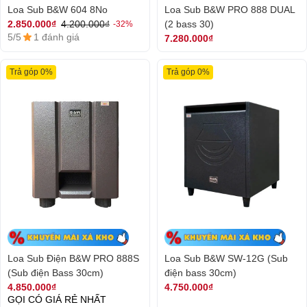
Loa Sub B&W 604 8No
Loa Sub B&W PRO 888 DUAL
(2 bass 30)
2.850.000₫
4.200.000₫
-32%
5/5
1 đánh giá
7.280.000₫
Trả góp 0%
Trả góp 0%
Loa Sub Điện B&W PRO 888S
Loa Sub B&W SW-12G (Sub
(Sub điện Bass 30cm)
điện bass 30cm)
4.850.000₫
4.750.000₫
GỌI CÓ GIÁ RẺ NHẤT