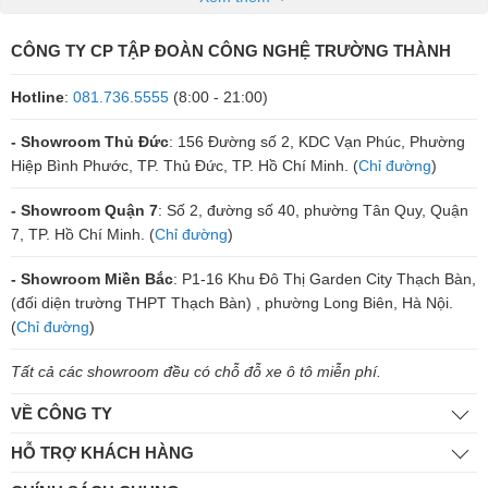
sâu, mạnh mẽ và cực kỳ chính xác.
CÔNG TY CP TẬP ĐOÀN CÔNG NGHỆ TRƯỜNG THÀNH
Tại sao nên chọn loa sub B&W?
Hotline
:
081.736.5555
(8:00 - 21:00)
Có nhiều lí do để bạn lựa chọn chiếc sub B&W, trong đó có
các đặc điểm nổi bật như sau:
- Showroom Thủ Đức
: 156 Đường số 2, KDC Vạn Phúc, Phường
Hiệp Bình Phước, TP. Thủ Đức, TP. Hồ Chí Minh. (
Chỉ đường
)
- Chất âm mạnh mẽ từ thiết kế bass chuyên dụng: Hệ thống
loa bass sub thường sử dụng củ bass 30 cao cấp với coil
- Showroom Quận 7
: Số 2, đường số 40, phường Tân Quy, Quận
100, thậm chí có mẫu còn đạt đến coil 125 giúp dải âm trầm
7, TP. Hồ Chí Minh. (
Chỉ đường
)
đầy uy lực với độ chi tiết vô cùng tuyệt vời.
- Showroom Miền Bắc
: P1-16 Khu Đô Thị Garden City Thạch Bàn,
- Chất lượng từ linh kiện: Toàn bộ linh kiện từ mạch đến cấu
(đối diện trường THPT Thạch Bàn) , phường Long Biên, Hà Nội.
trúc thùng loa đều đạt chuẩn audiophile, đảm bảo độ bền và
(
Chỉ đường
)
hiệu năng lâu dài.
Tất cả các showroom đều có chỗ đỗ xe ô tô miễn phí.
- Thiết kế sang trọng: Mỗi sản phẩm đều được chăm chuốt tỉ
mỉ, chất âm phù hợp với không gian từ phòng khách đến
VỀ CÔNG TY
studio chuyên nghiệp. Đồng thời khả năng phối ghép đa
HỖ TRỢ KHÁCH HÀNG
dạng với các thiết bị bluetooth,
pioneer ts bw200la,
12q, hay