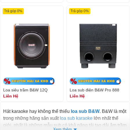
Trả góp 0%
Trả góp 0%
Loa siêu trầm B&W 12Q
Loa sub điện B&W Pro 888
Liên Hệ
Liên Hệ
Hát karaoke hay không thể thiếu
loa sub B&W
.
B&W là một
trong những hãng sản xuất
loa sub karaoke
lớn nhất thế
giới,
nhất là những mẫu sub có khả năng tái tạo dải âm trầm
Xem thêm