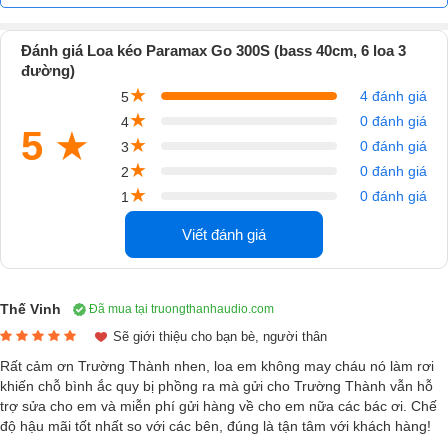
Loa kéo
này được nhà sản xuất thiết kế với kiểu dáng nhỏ gọn, dễ
dàng di chuyển từ nơi này sang nơi kia, tiện dụng với các kích thước
Đánh giá Loa kéo Paramax Go 300S (bass 40cm, 6 loa 3
lần lượt là 435 x 742 x 435 mm và trọng lượng 27 kg. Thùng loa được
đường)
làm bằng chất liệu gỗ MDF cao cấp, được phủ màu đen huyền bí
★
4 đánh giá
5
nhưng không kém phần sang, mặt trước là tấm ê-căng hợp kim chống
★
0 đánh giá
4
5
★
trầy xước, bám bụi hiệu quả cũng để bảo vệ các phần bên trong loa
★
0 đánh giá
3
kéo Paramax Go 300S, điểm nhấn là logo tạo nét nổi bật cho sản
★
0 đánh giá
2
phẩm và khẳng định thương hiệu Paramax chất lượng
★
0 đánh giá
1
Chiếc loa Paramax Go 300S sở hữu tay kéo và 4 bánh xe linh hoạt
Viết đánh giá
giống một chiếc vali có thể di chuyển một cách dễ dàng đến mọi nơi
mà bạn muốn, ngoài ra còn được thiết kế riêng tay cầm đê tiện lợi
trong việc nâng lên hoặc bố trí trong mọi địa hình khác nhau.
Thế Vinh
Đã mua tại truongthanhaudio.com
Kết cấu loa kéo Paramax Go 300S khéo
Sẽ giới thiệu cho bạn bè, người thân
Rất cảm ơn Trường Thành nhen, loa em không may cháu nó làm rơi
léo và chi tiết
khiến chỗ bình ắc quy bị phồng ra mà gửi cho Trường Thành vẫn hỗ
trợ sửa cho em và miễn phí gửi hàng về cho em nữa các bác ơi. Chế
Được trang bị chất lượng với 6 củ loa gồm
1
loa bass 40 cm
,
4 loa
độ hậu mãi tốt nhất so với các bên, đúng là tận tâm với khách hàng!
squawker 7,6 cm
và
1 loa tweeter 2,5 cm
và cho ra 3 đường tiếng