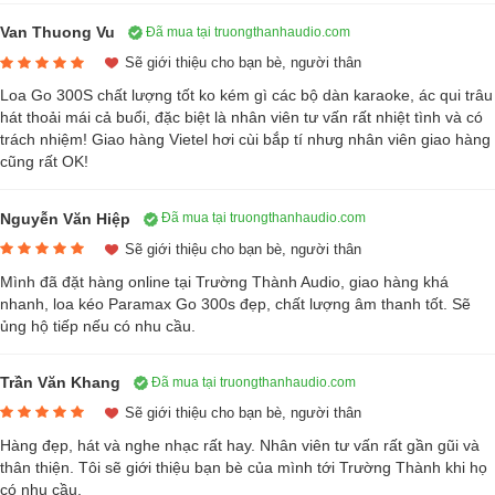
âm bass trầm, âm trung và treple kèn tạo nên không gian âm nhạc
Van Thuong Vu
Đã mua tại truongthanhaudio.com
cực chất
Sẽ giới thiệu cho bạn bè, người thân
Paramax Go 300S này có dải tần trải dài, độ nhạy âm cao, giúp dải
Loa Go 300S chất lượng tốt ko kém gì các bộ dàn karaoke, ác qui trâu
hát thoải mái cả buổi, đặc biệt là nhân viên tư vấn rất nhiệt tình và có
âm trung tâm phát ra sắc bén và uy lực hơn so với các dòng loa kéo
trách nhiệm! Giao hàng Vietel hơi cùi bắp tí nhưg nhân viên giao hàng
xưa cũ. Đây cũng là lí do để người tiêu dùng chọn sản phẩm loa kéo
cũng rất OK!
Pramax Go 300S để phụ vụ cho các nhu cầu quẩy tiệc của mình
Tần suất âm thanh sôi động, bùng nổ
Nguyễn Văn Hiệp
Đã mua tại truongthanhaudio.com
Sẽ giới thiệu cho bạn bè, người thân
Loa kéo Paramax Go 300S có công suất trung bình từ 100W lên đến
Mình đã đặt hàng online tại Trường Thành Audio, giao hàng khá
mức cực đại 400W, loa bass dập liên tục, có khả năng tái tạo chất âm
nhanh, loa kéo Paramax Go 300s đẹp, chất lượng âm thanh tốt. Sẽ
phát ra nguồn âm thanh chất lượng nhất cũng như giúp từng lời hát,
ủng hộ tiếp nếu có nhu cầu.
giai điệu, hiệu ứng trở nên sống động, rõ ràng, cho phép bạn trải
nghiệm giải trí nghe thoải mái, thú vị, thích hợp sử dụng ở những buổi
Trần Văn Khang
Đã mua tại truongthanhaudio.com
tiệc ngoài trời, cắm trại.
Sẽ giới thiệu cho bạn bè, người thân
Kết nối bluetooth hiện đại
Hàng đẹp, hát và nghe nhạc rất hay. Nhân viên tư vấn rất gần gũi và
thân thiện. Tôi sẽ giới thiệu bạn bè của mình tới Trường Thành khi họ
có nhu cầu.