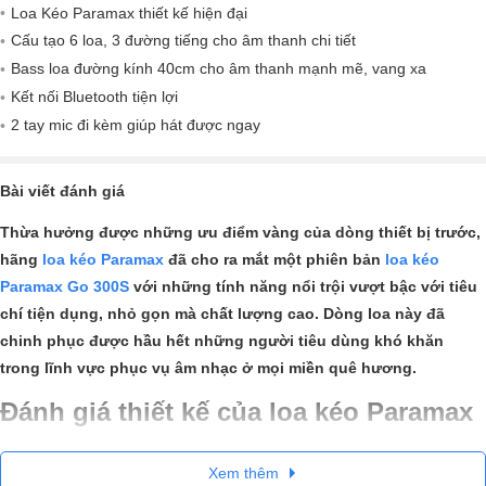
Loa Kéo Paramax thiết kế hiện đại
Cấu tạo 6 loa, 3 đường tiếng cho âm thanh chi tiết
Bass loa đường kính 40cm cho âm thanh mạnh mẽ, vang xa
Kết nối Bluetooth tiện lợi
2 tay mic đi kèm giúp hát được ngay
Bài viết đánh giá
Thừa hưởng được những ưu điểm vàng của dòng thiết bị trước,
hãng
loa kéo Paramax
đã cho ra mắt một phiên bản
loa kéo
Paramax Go 300S
với những tính năng nổi trội vượt bậc với tiêu
chí tiện dụng, nhỏ gọn mà chất lượng cao. Dòng loa này đã
chinh phục được hầu hết những người tiêu dùng khó khăn
trong lĩnh vực phục vụ âm nhạc ở mọi miền quê hương.
Đánh giá thiết kế của loa kéo Paramax
Go 300S
Xem thêm