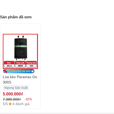
loa kéo cũng các thiết bị âm thanh tối tân khác, và để được đội ngũ
nhân viên chuyên nghiệp của chúng tôi tư vấn nhiệt tình nhất.
Sản phẩm đã xem
Giá Loa Kéo giá tốt, có mua trả góp - năm
2026
Mua Loa Kéo Karaoke Chính Hãng, Giá Rẻ
Nhất, Có Trả Góp 0%, Giao Hàng Tận Nơi,
Hậu Mãi Số 1 Việt Nam Bảo Hành Lên Tới 5
Năm, 1 Đổi 1 Trong 30 Ngày... Xem Ngay!
Loa kéo Paramax Go
300S
Ngưng Sản Xuất
5.000.000₫
7.390.000₫
-32%
5/5
4 đánh giá