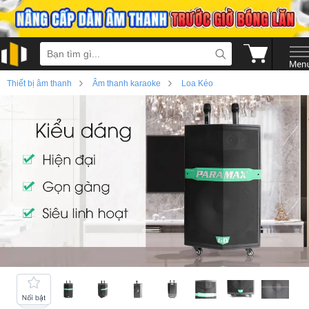
›
›
Thiết bị âm thanh
Âm thanh karaoke
Loa Kéo