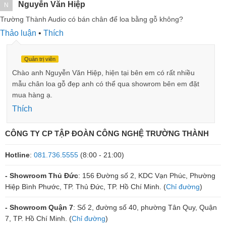
Nguyễn Văn Hiệp
N
Trường Thành Audio có bán chân để loa bằng gỗ không?
Thảo luận
•
Thích
Quản trị viên
Chào anh Nguyễn Văn Hiệp, hiện tại bên em có rất nhiều
mẫu chân loa gỗ đẹp anh có thể qua showrom bên em đặt
mua hàng ạ.
Thích
CÔNG TY CP TẬP ĐOÀN CÔNG NGHỆ TRƯỜNG THÀNH
Hotline
:
081.736.5555
(8:00 - 21:00)
- Showroom Thủ Đức
: 156 Đường số 2, KDC Vạn Phúc, Phường
Hiệp Bình Phước, TP. Thủ Đức, TP. Hồ Chí Minh. (
Chỉ đường
)
- Showroom Quận 7
: Số 2, đường số 40, phường Tân Quy, Quận
7, TP. Hồ Chí Minh. (
Chỉ đường
)