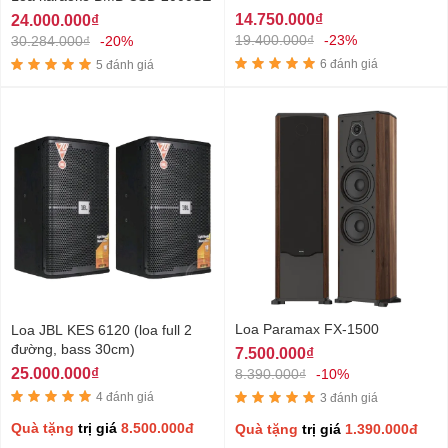
14.750.000₫
24.000.000₫
19.400.000₫
-23%
30.284.000₫
-20%
6 đánh giá
5 đánh giá
Loa Paramax FX-1500
Loa JBL KES 6120 (loa full 2
đường, bass 30cm)
7.500.000₫
25.000.000₫
8.390.000₫
-10%
4 đánh giá
3 đánh giá
Quà tặng
trị giá
8.500.000đ
Quà tặng
trị giá
1.390.000đ