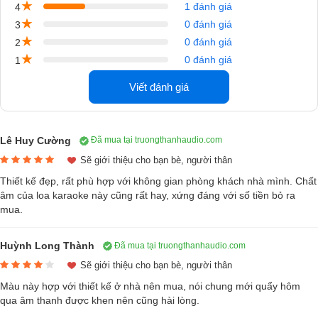
★
1 đánh giá
4
với mặt sàn là cao su giúp việc di chuyển dễ dàng và không gây trầy
★
0 đánh giá
3
xước gì cho gian phòng của bạn.
★
0 đánh giá
2
★
0 đánh giá
1
Viết đánh giá
Lê Huy Cường
Đã mua tại truongthanhaudio.com
Sẽ giới thiệu cho bạn bè, người thân
Thiết kế đẹp, rất phù hợp với không gian phòng khách nhà mình. Chất
âm của loa karaoke này cũng rất hay, xứng đáng với số tiền bỏ ra
mua.
Phiên bản Calvados sở hữu cho mình gam màu táo đỏ vô cùng lôi
Huỳnh Long Thành
Đã mua tại truongthanhaudio.com
cuốn, mang lại vẻ sang trọng và thời thượng mà ít dòng
loa giải trí gi
Sẽ giới thiệu cho bạn bè, người thân
đình
nào đạt được. Với những đường vân đẹp mắt, có thể biến đổi từ
Màu này hợp với thiết kế ở nhà nên mua, nói chung mới quẩy hôm
nâu đỏ đến đỏ sậm theo ánh sáng và góc nhìn càng tôn lên vẻ cuốn
qua âm thanh được khen nên cũng hài lòng.
hút, đem đến cho người xem cảm giác háo hức muốn trải nghiệm thiết