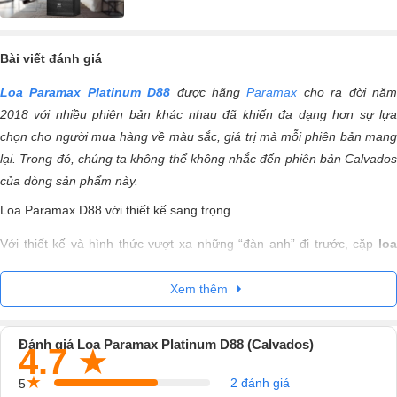
Bài viết đánh giá
Loa Paramax Platinum D88
được hãng
Paramax
cho ra đời nă
2018 với nhiều phiên bản khác nhau đã khiến đa dạng hơn sự lựa
chọn cho người mua hàng về màu sắc, giá trị mà mỗi phiên bản mang
lại. Trong đó, chúng ta không thể không nhắc đến phiên bản Calvados
của dòng sản phẩm này.
Loa Paramax D88 với thiết kế sang trọng
Với thiết kế và hình thức vượt xa những “đàn anh” đi trước, cặp
loa
karaoke Paramax D88
xứng đáng là đại diện tiêu biểu cho hãn
Paramax bởi: thiết kế thùng được thu hẹp tối đa mặt loa và tăng thêm
Xem thêm
chiều sâu để đảm bảo thể tích tối ưu cho phép bộ Woofer dải trầm
ngoại cỡ được sắp xếp rõ ràng ở mặt hông của loa.
Đánh giá Loa Paramax Platinum D88 (Calvados)
4.7
★
Điều này mang lại vẻ thời thượng, hiện đại, bắt kịp xu hướng mà một
★
2 đánh giá
5
dòng loa karaoke mới cần đạt được. Với bộ bốn chân có điểm tiếp xúc