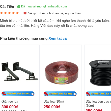
bị này.
Cát Tiên
Đã mua tại truongthanhaudio.com
Thiết kế 4 loa, 3 đường tiếng
Sẽ giới thiệu cho bạn bè, người thân
Mình bị thu hút bới thiết kế của ẻm, khi nghe âm thanh rồi là yêu luôn,
Bên cạnh thiết kế này, loa Woofer 12 inch đảm nhiệm dải trầm có khả
tậu ẻm về nhà liền. Hàng Việt dạo này rất là chất lượng cao
năng trình diễn âm thanh như một subwoofer thực thụ mang lại âm
thanh với dải trầm sâu uy lực.
Phụ kiện thường mua cùng
Xem tất cả
Củ loa Tweeter là thiết bị chính hãng của nhà chế tạo loa con Vifa từ
Đan Mạch cho thấy sự đầu tư kỹ lưỡng về từng chi tiết nhỏ trong sản
phẩm. Để tái tạo âm thanh trong, cao, các nhà sản xuất đã sử dụng
Tweeter dome lụa với dầu giải nhiệt ferro - fluid giúp ổn định hoạt
động của cuộn dây âm thanh giúp loa karaoke luôn duy trì được chất
lượng thiết kế trong quá trình di chuyển, giảm tối đa sự méo tiếng.
Giá treo loa
Dây loa (10m)
Dây loa đen cao 
(10m)
300.000₫
250.000₫
350.000₫