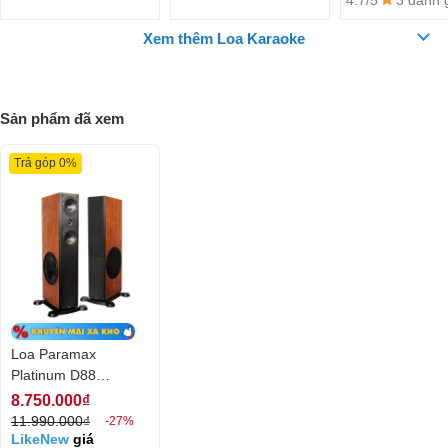
Xem thêm Loa Karaoke
Sản phẩm đã xem
Trả góp 0%
Danh sách lắp đặt thực tế của Trường Thành Audio
Loa Paramax
Platinum D88
(Calvados)
8.750.000₫
11.990.000₫
-27%
LikeNew
giá