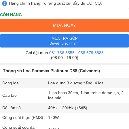
Hàng chính hãng, rõ ràng xuất xứ, đầy đủ CO, CQ.
CÒN HÀNG
MUA NGAY
MUA TRẢ GÓP
Duyệt hồ sơ nhanh
Gọi đặt mua
081.736.5555
-
058.679.8888
(08:00 - 19:00)
Thông số Loa Paramax Platinum D88 (Calvados)
Dòng loa
Loa đứng 3 đường tiếng, 4 loa
1 loa bass 30cm, 1 loa treble dome lụa, 2
Cấu tạo
loa mid
Dải tần số
40Hz – 20kHz (±3dB)
Công suất thực (RMS)
120W
Công suất cực đại