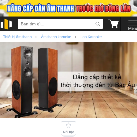
›
›
Thiết bị âm thanh
Âm thanh karaoke
Loa Karaoke