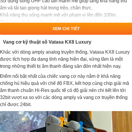
Sử dụng sóng UHF cao tần mạnh mẽ giúp tăng khả năng thu
âm và tái tạo giọng hát trong trẻo, chân thực.
Khả năng thu sóng mạnh mẽ với phạm vi lên đến 100m.
Phù hợp sử dụng cho các dàn karaoke, kinh doanh karaoke,
XEM CHI TIẾT
hội nghị và sân khấu chuyên nghiệp.
Vang cơ kỹ thuật số Vatasa KX8 Luxury
Khác với dòng amply analog truyền thống, Vatasa KX8 Luxury
được tích hợp đa dạng tính năng hiện đại, xứng tầm là một
trong những thiết bị âm thanh đáng săn đón nhất hiện nay.
Điểm nổi bật nhất của chiếc vang cơ này nằm ở khả năng
chống hú hiệu quả với chế độ FBX, kết hợp cùng chip giải mã
âm thanh chuẩn Hi-Res quốc tế có độ giải nén chi tiết lên tới
32bit vượt xa so với các dòng amply và vang cơ truyền thống
chỉ được 24bit.