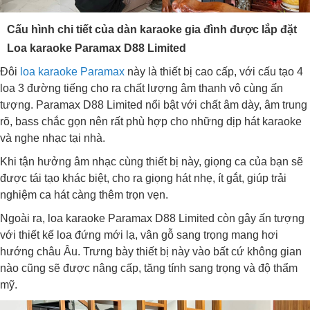
Cấu hình chi tiết của dàn karaoke gia đình được lắp đặt
Loa karaoke Paramax D88 Limited
Đôi
loa karaoke Paramax
này là thiết bị cao cấp, với cấu tạo 4
loa 3 đường tiếng cho ra chất lượng âm thanh vô cùng ấn
tượng. Paramax D88 Limited nổi bật với chất âm dày, âm trung
rõ, bass chắc gọn nên rất phù hợp cho những dịp hát karaoke
và nghe nhạc tại nhà.
Khi tận hưởng âm nhạc cùng thiết bị này, giọng ca của bạn sẽ
được tái tạo khác biệt, cho ra giọng hát nhẹ, ít gắt, giúp trải
nghiệm ca hát càng thêm trọn vẹn.
Ngoài ra, loa karaoke Paramax D88 Limited còn gây ấn tượng
với thiết kế loa đứng mới lạ, vân gỗ sang trọng mang hơi
hướng châu Âu. Trưng bày thiết bị này vào bất cứ không gian
nào cũng sẽ được nâng cấp, tăng tính sang trọng và độ thẩm
mỹ.