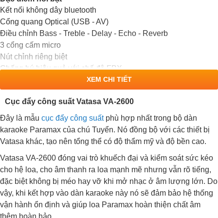
Kết nối không dây bluetooth
Cổng quang Optical (USB - AV)
Điều chỉnh Bass - Treble - Delay - Echo - Reverb
3 cổng cấm micro
Nút chỉnh riêng biệt
Chống hú hiệu quả với chế độ FBX
XEM CHI TIẾT
Trang bị màn LCD
Cục đẩy công suất Vatasa VA-2600
Đây là mẫu
cục đẩy công suất
phù hợp nhất trong bộ dàn
karaoke Paramax của chú Tuyển. Nó đồng bộ với các thiết bị
Vatasa khác, tạo nên tổng thể có độ thẩm mỹ và độ bền cao.
Vatasa VA-2600 đóng vai trò khuếch đại và kiểm soát sức kéo
cho hệ loa, cho âm thanh ra loa mạnh mẽ nhưng vẫn rõ tiếng,
đặc biệt không bị méo hay vỡ khi mở nhạc ở âm lượng lớn. Do
vậy, khi kết hợp vào dàn karaoke này nó sẽ đảm bảo hệ thống
vận hành ổn định và giúp loa Paramax hoàn thiện chất âm
thêm hoàn hảo.