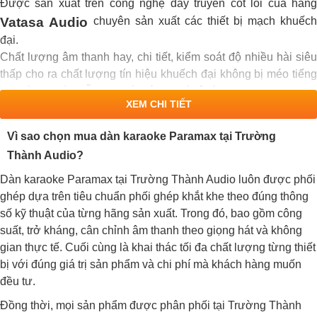
Được sản xuất trên công nghệ dây truyền cốt lõi của hãng
Vatasa Audio
chuyên sản xuất các thiết bị mạch khuếch
đại.
Chất lượng âm thanh hay, chi tiết, kiểm soát độ nhiều hài siêu
thấp cho ra chất lượng tín hiệu khuếch đại không bị méo tiếng
sai số như các mẫu cục đẩy công suất rẻ tiền.
XEM CHI TIẾT
Công suất lớn 1200w/ 2 kênh ở mức trở kháng là 8ohm và
1900w/ 2 kênh ở trở kháng là 4ohm.
Vì sao chọn mua dàn karaoke Paramax tại Trường
Kiểu dáng thiết kế độc quyền của
nhìn vô cùn
Vatasa Audio
Thành Audio?
cứng cáp, sang trọng, đẳng cấp.
Sản xuất trên nền tảng vỉ bo mạch Class H cho chất lượng âm
Dàn karaoke Paramax tại Trường Thành Audio luôn được phối
thanh dải âm bass chắc tiếng, âm Mid rõ dàng, dải âm treble
ghép dựa trên tiêu chuẩn phối ghép khắt khe theo đúng thông
sắc và gọn.
số kỹ thuật của từng hãng sản xuất. Trong đó, bao gồm công
Sản phẩm chính hãng của
được bảo hàng lê
Vatasa Audio
suất, trở kháng, cân chỉnh âm thanh theo giọng hát và không
tới 3 năm.
gian thực tế. Cuối cùng là khai thác tối đa chất lượng từng thiết
bị với đúng giá trị sản phẩm và chi phí mà khách hàng muốn
đều tư.
Đồng thời, mọi sản phẩm được phân phối tại Trường Thành