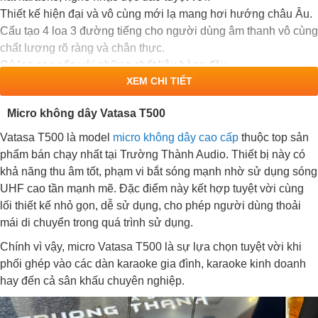
Thiết kế hiện đại và vô cùng mới lạ mang hơi hướng châu Âu.
Cấu tạo 4 loa 3 đường tiếng cho người dùng âm thanh vô cùng
chất lượng rõ ràng và chân thực.
Củ loa cao cấp với những chất liệu hàng đầu
XEM CHI TIẾT
Micro không dây Vatasa T500
Vatasa T500 là model
micro không dây cao cấp
thuộc top sản
phẩm bán chạy nhất tại Trường Thành Audio. Thiết bị này có
khả năng thu âm tốt, phạm vi bắt sóng mạnh nhờ sử dụng sóng
UHF cao tần mạnh mẽ. Đặc điểm này kết hợp tuyệt vời cùng
lối thiết kế nhỏ gọn, dễ sử dụng, cho phép người dùng thoải
mái di chuyển trong quá trình sử dụng.
Chính vì vậy, micro Vatasa T500 là sự lựa chọn tuyệt vời khi
phối ghép vào các dàn karaoke gia đình, karaoke kinh doanh
hay đến cả sân khấu chuyên nghiệp.