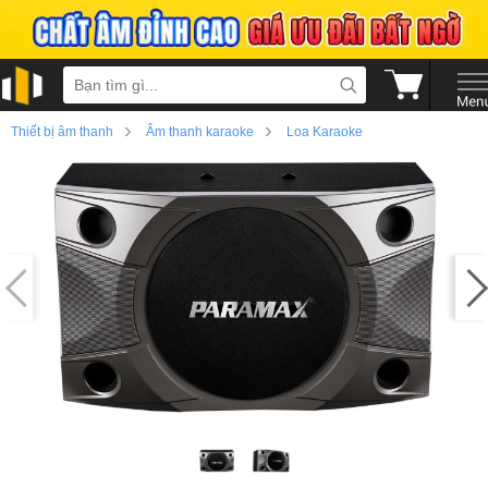
›
›
Thiết bị âm thanh
Âm thanh karaoke
Loa Karaoke
›