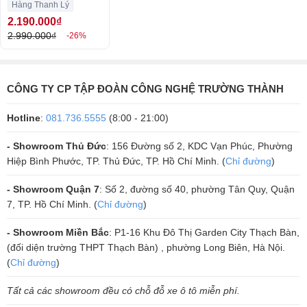
Likenew)
Hàng Thanh Lý
song lại vô cùng cứng cáp, tạo ra âm thanh mở rộng, sắc nét.
2.190.000₫
2.990.000₫
-26%
Phần loa woofer có gân nhún, sử dụng vật liệu Polyether dạng xốp đã
được ép nhiệt độ cao tăng cường tính đàn hồi linh hoạt. Đồng thời hỗ
trợ tái tạo đối với các tần số trung, trầm cực kỳ ưu việt. Từ đây, người
hát thêm phần hứng khởi, tự tin khoe trọn chất giọng của mình.
CÔNG TY CP TẬP ĐOÀN CÔNG NGHỆ TRƯỜNG THÀNH
Hotline
:
081.736.5555
(8:00 - 21:00)
- Showroom Thủ Đức
: 156 Đường số 2, KDC Vạn Phúc, Phường
Hiệp Bình Phước, TP. Thủ Đức, TP. Hồ Chí Minh. (
Chỉ đường
)
- Showroom Quận 7
: Số 2, đường số 40, phường Tân Quy, Quận
7, TP. Hồ Chí Minh. (
Chỉ đường
)
- Showroom Miền Bắc
: P1-16 Khu Đô Thị Garden City Thạch Bàn,
(đối diện trường THPT Thạch Bàn) , phường Long Biên, Hà Nội.
(
Chỉ đường
)
Tất cả các showroom đều có chỗ đỗ xe ô tô miễn phí.
Sở hữu dòng loa này chính là giải pháp để bạn thỏa mãn mong muốn