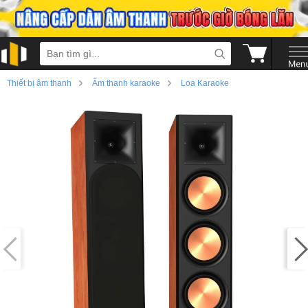
›
›
Thiết bị âm thanh
Âm thanh karaoke
Loa Karaoke
›