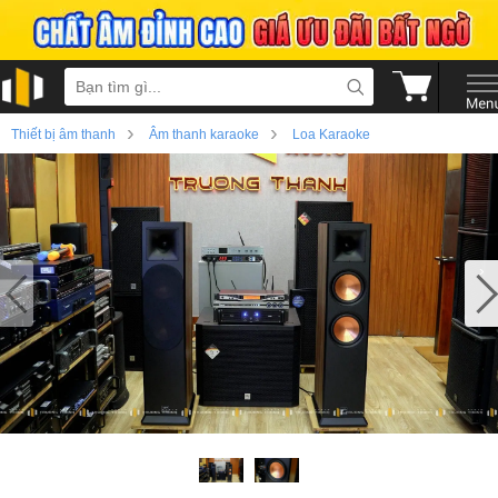
›
›
Thiết bị âm thanh
Âm thanh karaoke
Loa Karaoke
›