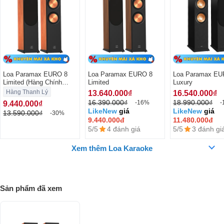
Tham dự sự kiện ra mắt sản phẩm Amply số Z-A450 cùng Loa HiFi
EURO 8 series "Tinh hoa công nghệ"
Loa Paramax EURO 8
Loa Paramax EURO 8
Loa Paramax EU
Limited (Hàng Chính
Limited
Luxury
Hãng Likenew)
Hàng Thanh Lý
13.640.000₫
16.540.000₫
16.390.000₫
18.990.000₫
-16%
-
9.440.000₫
LikeNew
giá
LikeNew
giá
13.590.000₫
-30%
9.440.000đ
11.480.000đ
5/5
4 đánh giá
5/5
3 đánh gi
Xem thêm Loa Karaoke
Sản phẩm đã xem
Đánh giá loa Paramax EURO 8 Limited