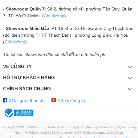
- Showroom Quận 7
: Số 2, đường số 40, phường Tân Quy, Quận
7, TP. Hồ Chí Minh. (
Chỉ đường
)
- Showroom Miền Bắc
: P1-16 Khu Đô Thị Garden City Thạch Bàn,
(đối diện trường THPT Thạch Bàn) , phường Long Biên, Hà Nội.
(
Chỉ đường
)
Ngoại hình của mẫu loa Paramax EURO 8 Limited có thiết kế sang
Tất cả các showroom đều có chỗ đỗ xe ô tô miễn phí.
trọng, đẳng cấp với 3 phiên bản vân gỗ thời thượng giúp cho bạn dễ
VỀ CÔNG TY
dàng lựa chọn theo sở thích cũng như theo nội thất trong gia
đình: Calvados, Walnut và Black-Ash.
HỖ TRỢ KHÁCH HÀNG
CHÍNH SÁCH CHUNG
31k người theo dõi
60,7k đăng ký
Copyright © 2018-2026 Trường Thành Audio - Công ty Cổ phần Tập Đoàn Công Nghệ Trường
Thành. GPDKKD: 0108322570 do sở KH & ĐT TP.HN cấp ngày 13/06/2018.