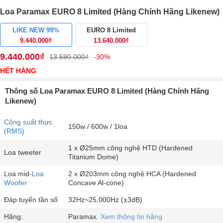
Loa Paramax EURO 8 Limited (Hàng Chính Hãng Likenew)
LIKE NEW 99%
EURO 8 Limited
9.440.000₫
13.640.000₫
9.440.000₫
13.590.000₫
-30%
HẾT HÀNG
Thông số Loa Paramax EURO 8 Limited (Hàng Chính Hãng
Likenew)
Công suất thực
150w / 600w / 1loa
(RMS)
1 x Ø25mm công nghệ HTD (Hardened
Loa tweeter
Titanium Dome)
Loa mid-
Loa
2 x Ø203mm công nghệ HCA (Hardened
Woofer
Concave Al-cone)
Đáp tuyến tần số
32Hz~25,000Hz (±3dB)
Hãng:
Paramax.
Xem thông tin hãng