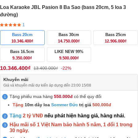
Loa Karaoke JBL Pasion 8 Ba Sao (bass 20cm, 5 loa 3
đường)
1
Bass 20cm
Bass 30cm
Bass 25cm
10.346.400₫
14.750.000₫
12.906.000₫
Bass 16.5cm
LIKE NEW 99%
9.350.000₫
9.500.000₫
10.346.400₫
13.400.000₫
-22%
Khuyến mãi
Giá và khuyến mãi dự kiến áp dụng đến 23:00 15/08
Tặng phiếu mua hàng
550.000đ
có thể quy đổi
Tặng
10m dây loa
Sommer Đức
trị giá
500.000đ
Tặng
2 tỷ VNĐ
nếu phát hiện hàng giả, hàng nhái.
Hậu mãi số 1 Việt Nam bảo hành 5 năm, 1 đổi 1 trong
30 ngày.