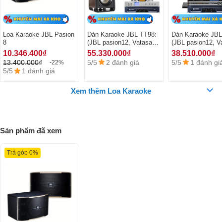
Thiết kế hoàn hảo, đẳng cấp
Loa karaoke với độ rộng 8 inch nằm ngang, mặt trước thiết kế bởi các
Loa Karaoke JBL Pasion
Dàn Karaoke JBL TT98:
Dàn Karaoke JBL
vòng nhôm màu gold sang bóng, bắt mắt, mạch điều chế phân tần
8
(JBL pasion12, Vatasa
(JBL pasion12, V
V8pro, Vatasa T900 ,
V6pro, Vatasa T5
mới cho âm thanh sống động thu hút người sử dụng.
10.346.400₫
55.330.000₫
38.510.000₫
Crown T5, Polk Audio
Crown T5)
5/5
2 đánh giá
5/5
1 đánh gi
13.400.000₫
-22%
HTS12)
5/5
1 đánh giá
Xem thêm Loa Karaoke
Sản phẩm đã xem
Trả góp 0%
Mặt trước loa JBL Pasion 8
Logo JBL entertainment trang trọng ở giữa mặt trước của loa, mặt sau