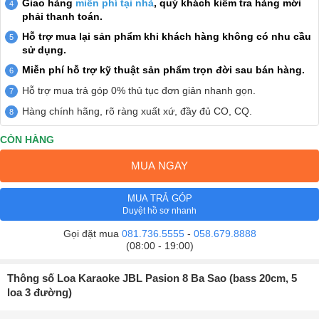
Giao hàng
miễn phí tại nhà
, quý khách kiểm tra hàng mới
phải thanh toán.
Hỗ trợ mua lại sản phẩm khi khách hàng không có nhu cầu
sử dụng.
Miễn phí hỗ trợ kỹ thuật sản phẩm trọn đời sau bán hàng.
Hỗ trợ mua trả góp 0% thủ tục đơn giản nhanh gọn.
Hàng chính hãng, rõ ràng xuất xứ, đầy đủ CO, CQ.
CÒN HÀNG
MUA NGAY
MUA TRẢ GÓP
Duyệt hồ sơ nhanh
Gọi đặt mua
081.736.5555
-
058.679.8888
(08:00 - 19:00)
Thông số Loa Karaoke JBL Pasion 8 Ba Sao (bass 20cm, 5
loa 3 đường)