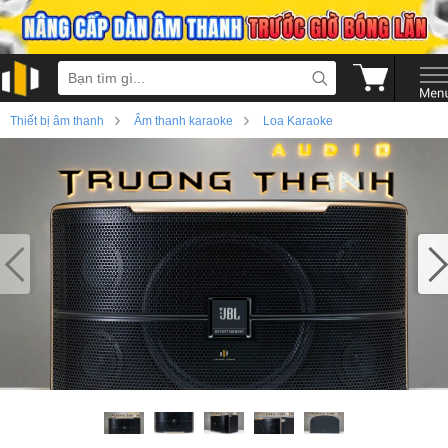
›
›
Thiết bị âm thanh
Âm thanh karaoke
Loa Karaoke
›