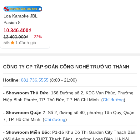
của loa có 2 jack cắm dùng để kết nối các thiết bị.
Loa Karaoke JBL
Nhỏ gọn là 1 lợi thế mạnh của
Loa JBL
Pasion 8 rất dễ có thể đặt đ
Pasion 8
hoặc treo lên các vị trí trong phòng khách gia đình, phòng hát tại nhà
10.346.400₫
mà không quá mất nhiều diện tích.
13.400.000₫
-22%
5/5
1 đánh giá
CÔNG TY CP TẬP ĐOÀN CÔNG NGHỆ TRƯỜNG THÀNH
Hotline
:
081.736.5555
(8:00 - 21:00)
- Showroom Thủ Đức
: 156 Đường số 2, KDC Vạn Phúc, Phường
Hiệp Bình Phước, TP. Thủ Đức, TP. Hồ Chí Minh. (
Chỉ đường
)
- Showroom Quận 7
: Số 2, đường số 40, phường Tân Quy, Quận
7, TP. Hồ Chí Minh. (
Chỉ đường
)
Chất âm hoàn hảo đến từng chi tiết
- Showroom Miền Bắc
: P1-16 Khu Đô Thị Garden City Thạch Bàn,
(đối diện trường THPT Thạch Bàn) , phường Long Biên, Hà Nội.
Vừa có ngoại hình bắt mắt, loa karaoke này lại có chất âm hoàn hảo