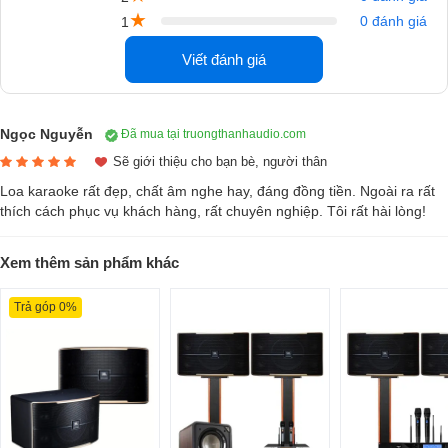
★
0 đánh giá
1
Loa karaoke chính hãng
có
loa bass 20 cao cấp
cùng với 2 tweeter 
Viết đánh giá
inch cho hiệu suất cao và tần số cao. Loa nổi bật trong môi trường âm
nhạc khác nhau, đặc biệt loa có khả năng đáp ứng tần số cao, xử lý
công suất cao, , độ méo tiếng thấp
Ngọc Nguyễn
Đã mua tại truongthanhaudio.com
Sẽ giới thiệu cho bạn bè, người thân
Công suất 150W và công suất lớn nhất 450W với độ nhạy 88dB.
Loa karaoke rất đẹp, chất âm nghe hay, đáng đồng tiền. Ngoài ra rất
thích cách phục vụ khách hàng, rất chuyên nghiệp. Tôi rất hài lòng!
Xem thêm sản phẩm khác
Trả góp 0%