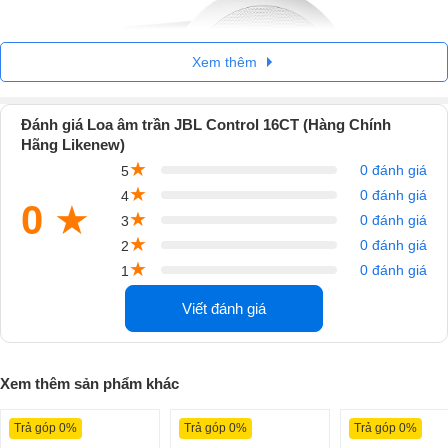
Xem thêm
Đánh giá Loa âm trần JBL Control 16CT (Hàng Chính
Hãng Likenew)
★
0 đánh giá
5
★
0 đánh giá
4
0
★
★
0 đánh giá
3
★
0 đánh giá
2
★
0 đánh giá
1
Tính Năng Nổi Bật
Viết đánh giá
Loa Control 16CT có thể hoạt động ở trở kháng thấp 8 ohm hoặc như
một phần của hệ thống 70V/100V. Với woofer 165 mm (6,5 inch) làm
từ polypropylene và được bao quanh bởi cao su butyl, loa đảm bảo độ
Xem thêm sản phẩm khác
bền cao. Cuộn dây thoại bằng nhôm bọc đồng giúp giảm thiểu độ méo
và nâng cao độ nhạy.
Trả góp 0%
Trả góp 0%
Trả góp 0%