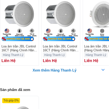
Loa âm trần JBL Control
Loa âm trần JBL Control
Loa âm trần JBL
16CT (Hàng Chính Hãng
16CT (Hàng Chính Hãng
(Hàng Chính Hãn
Likenew)
Likenew)
Likenew)
Hàng Thanh Lý
Hàng Thanh Lý
Hàng Thanh Lý
Liên Hệ
Liên Hệ
Liên Hệ
Xem thêm Hàng Thanh Lý
Tweeter mái vòm mềm 25 mm (1 inch) được trang bị công nghệ làm
mát bằng chất lỏng ferro, mang đến âm thanh cao rõ nét. Loa này có
Sản phẩm đã xem
công suất lên tới 30W và dải tần số từ 55 Hz đến 20 kHz, tạo ra âm
thanh mạnh mẽ và chân thực.
Trả góp 0%