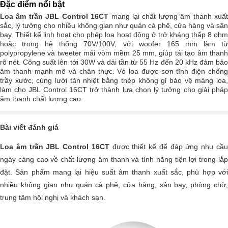
Đặc điểm nổi bật
Loa âm trần JBL Control 16CT
mang lại chất lượng âm thanh xuấ
sắc, lý tưởng cho nhiều không gian như quán cà phê, cửa hàng và sân
bay. Thiết kế linh hoạt cho phép loa hoạt động ở trở kháng thấp 8 ohm
hoặc trong hệ thống 70V/100V, với woofer 165 mm làm từ
polypropylene và tweeter mái vòm mềm 25 mm, giúp tái tạo âm thanh
rõ nét. Công suất lên tới 30W và dải tần từ 55 Hz đến 20 kHz đảm bảo
âm thanh mạnh mẽ và chân thực. Vỏ loa được sơn tĩnh điện chống
trầy xước, cùng lưới tản nhiệt bằng thép không gỉ bảo vệ màng loa,
làm cho JBL Control 16CT trở thành lựa chọn lý tưởng cho giải pháp
âm thanh chất lượng cao.
Bài viết đánh giá
Loa âm trần JBL Control 16CT
được thiết kế để đáp ứng nhu cầ
ngày càng cao về chất lượng âm thanh và tính năng tiện lợi trong lắp
đặt. Sản phẩm mang lại hiệu suất âm thanh xuất sắc, phù hợp với
nhiều không gian như quán cà phê, cửa hàng, sân bay, phòng chờ,
trung tâm hội nghị và khách sạn.