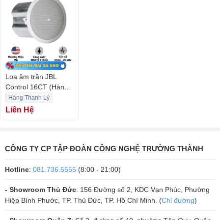
Loa âm trần JBL
Control 16CT (Hàng
Chính Hãng Likenew)
Hàng Thanh Lý
Liên Hệ
Thiết Kế Chắc Chắn
CÔNG TY CP TẬP ĐOÀN CÔNG NGHỆ TRƯỜNG THÀNH
Với lớp sơn tĩnh điện bên ngoài, loa không chỉ chống trầy xước mà
Hotline
:
081.736.5555
(8:00 - 21:00)
còn bảo vệ các linh kiện bên trong khỏi tác động từ môi trường. Lưới
tản nhiệt bằng thép không gỉ giúp bảo vệ màng loa khỏi bụi bẩn, đảm
- Showroom Thủ Đức
: 156 Đường số 2, KDC Vạn Phúc, Phường
bảo chất lượng âm thanh tốt nhất.
Hiệp Bình Phước, TP. Thủ Đức, TP. Hồ Chí Minh. (
Chỉ đường
)