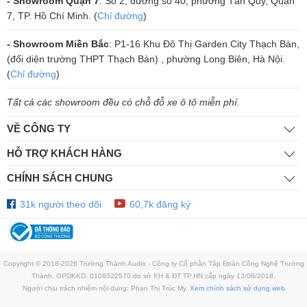
- Showroom Quận 7
: Số 2, đường số 40, phường Tân Quy, Quận
7, TP. Hồ Chí Minh. (
Chỉ đường
)
- Showroom Miền Bắc
: P1-16 Khu Đô Thị Garden City Thạch Bàn,
(đối diện trường THPT Thạch Bàn) , phường Long Biên, Hà Nội.
(
Chỉ đường
)
Tất cả các showroom đều có chỗ đỗ xe ô tô miễn phí.
VỀ CÔNG TY
HỖ TRỢ KHÁCH HÀNG
CHÍNH SÁCH CHUNG
31k người theo dõi
60,7k đăng ký
Thông Số Kỹ Thuật
Model
: Control 16CT
Dải tần số
: 55 Hz - 20 kHz
Công suất
: 30W (chương trình), 15W (mức tối đa)
Copyright © 2018-2026 Trường Thành Audio - Công ty Cổ phần Tập Đoàn Công Nghệ Trường
Độ nhạy
: 91 dB (1W, 1m)
Thành. GPDKKD: 0108322570 do sở KH & ĐT TP.HN cấp ngày 13/06/2018.
Trở kháng
: 8 ohms
Người chịu trách nhiệm nội dung: Phan Thị Trúc My.
Xem chính sách sử dụng web
Kích thước
: Đường kính 253 mm, chiều sâu 225 mm