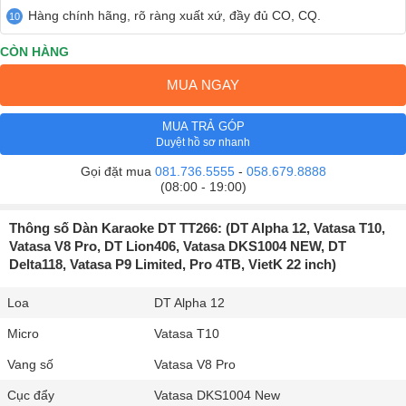
Hàng chính hãng, rõ ràng xuất xứ, đầy đủ CO, CQ.
CÒN HÀNG
MUA NGAY
MUA TRẢ GÓP
Duyệt hồ sơ nhanh
Gọi đặt mua
081.736.5555
-
058.679.8888
(08:00 - 19:00)
Thông số Dàn Karaoke DT TT266: (DT Alpha 12, Vatasa T10,
Vatasa V8 Pro, DT Lion406, Vatasa DKS1004 NEW, DT
Delta118, Vatasa P9 Limited, Pro 4TB, VietK 22 inch)
Loa
DT Alpha 12
Micro
Vatasa T10
Vang số
Vatasa V8 Pro
Cục đẩy
Vatasa DKS1004 New