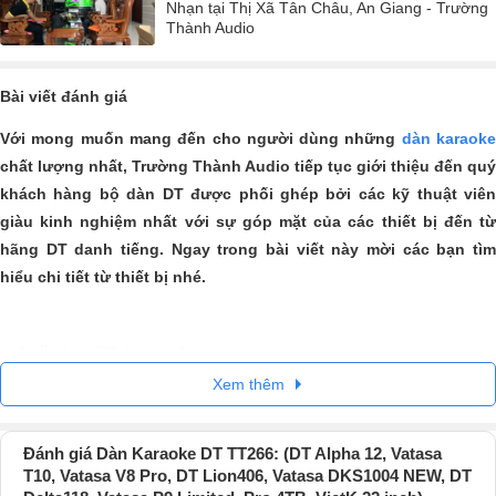
Nhạn tại Thị Xã Tân Châu, An Giang - Trường
Thành Audio
Bài viết đánh giá
Với mong muốn mang đến cho người dùng những
dàn karaok
chất lượng nhất, Trường Thành Audio tiếp tục giới thiệu đến quý
khách hàng bộ dàn DT
được phối ghép bởi các kỹ thuật viê
giàu kinh nghiệm nhất với sự góp mặt của các thiết bị đến từ
hãng DT danh tiếng. Ngay trong bài viết này mời các bạn tìm
hiểu chi tiết từ thiết bị nhé.
1. 2 cặp
Loa DT Alpha 12
Xem thêm
Một bộ dàn karaoke có hiệu suất âm thanh chất lượng thì yêu cầu tất
yếu đôi loa phải hoàn hảo. DT Alpha 12 là dòng loa karaoke cao cấp
được cung cấp bởi hãng DT, loa được đánh giá cao không chỉ ở chất
Đánh giá Dàn Karaoke DT TT266: (DT Alpha 12, Vatasa
T10, Vatasa V8 Pro, DT Lion406, Vatasa DKS1004 NEW, DT
lượng hoạt động mà thiết kế cũng rất nổi bật.