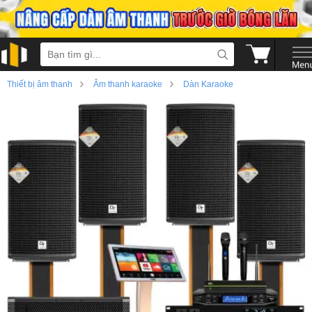
›
›
Thiết bị âm thanh
Âm thanh karaoke
Dàn Karaoke