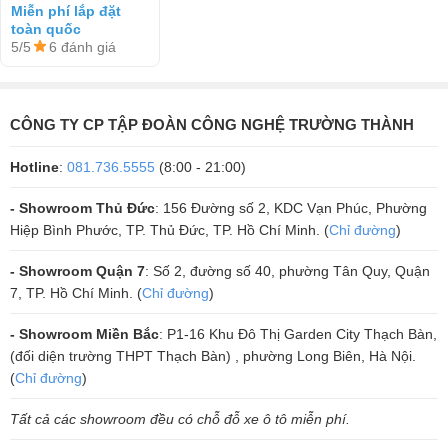
Vatasa DKS1004
Miễn phí lắp đặt
toàn quốc
NEW, DT Delta118,
5/5
6 đánh giá
Vatasa P9 Limited,
Pro 4TB, VietK 22
inch)
CÔNG TY CP TẬP ĐOÀN CÔNG NGHỆ TRƯỜNG THÀNH
Hotline
:
081.736.5555
(8:00 - 21:00)
- Showroom Thủ Đức
: 156 Đường số 2, KDC Vạn Phúc, Phường
Hiệp Bình Phước, TP. Thủ Đức, TP. Hồ Chí Minh. (
Chỉ đường
)
- Showroom Quận 7
: Số 2, đường số 40, phường Tân Quy, Quận
Micro Vatasa T10
7, TP. Hồ Chí Minh. (
Chỉ đường
)
Còn hàng
- Showroom Miền Bắc
: P1-16 Khu Đô Thị Garden City Thạch Bàn,
11.550.000₫
(đối diện trường THPT Thạch Bàn) , phường Long Biên, Hà Nội.
19.000.000₫
-39%
(
Chỉ đường
)
/5
3 đánh giá
5
Đặc điểm nổi bật
Tất cả các showroom đều có chỗ đỗ xe ô tô miễn phí.
Củ micro cao cấp giúp cho chất
Âm Thanh Chất Lượng Cao :