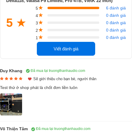
Delta118, Vatasa P9 Limited, Pro 4TB, VietK 22 inch)
Dáng loa đứng, chất liệu thùng kim loại cứng cáp. Màng loa làm bằng
★
6 đánh giá
5
giấy lụa mang đến âm thanh sáng rõ và ổn định.
★
0 đánh giá
4
5
★
★
0 đánh giá
3
★
0 đánh giá
2
★
0 đánh giá
1
Viết đánh giá
Duy Khang
Đã mua tại truongthanhaudio.com
Sẽ giới thiệu cho bạn bè, người thân
Test thử ở shop phát là chốt đơn liền luôn
Võ Thiện Tâm
Đã mua tại truongthanhaudio.com