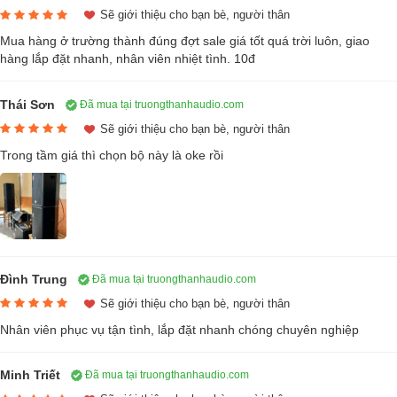
Sẽ giới thiệu cho bạn bè, người thân
Mua hàng ở trường thành đúng đợt sale giá tốt quá trời luôn, giao
hàng lắp đặt nhanh, nhân viên nhiệt tình. 10đ
Loa karaoke DT Alpha12 (full bass 30cm, 2 đường tiếng)
Còn hàng
Thái Sơn
Đã mua tại truongthanhaudio.com
30.800.000₫
62.000.000₫
-50%
Sẽ giới thiệu cho bạn bè, người thân
/5
4 đánh giá
5
Trong tầm giá thì chọn bộ này là oke rồi
Đặc điểm nổi bật
Thương hiệu đến từ CHLB Đức với hơn 30 năm tuổi đẳng cấp
thế giới.
Chất lượng âm thanh hay nhất trong phân khúc, độ chi tiết cao,
chất âm tạo ra nhiều cảm xúc cho người nghe.
Đình Trung
Được ưa chuộng sử dụng cho nghe nhạc và hát karaoke gia
Đã mua tại truongthanhaudio.com
đình, sử dụng trong quán karaoke kinh doanh, hội trường, sân
Sẽ giới thiệu cho bạn bè, người thân
XEM CHI TIẾT
khấu...
Nhân viên phục vụ tận tình, lắp đặt nhanh chóng chuyên nghiệp
Dòng loa toàn giải giúp tái tạo âm thanh tốt với nhiều thể loại
nhạc như: Bolero, Nonstop, Pop, Acoustic, Cổ điển, cải lương, nhạc
Minh Triết
Đã mua tại truongthanhaudio.com
đỏ, rumba, xem phim... cho chất lượng âm thanh tốt nhất.
2.
Micro Vatasa T10