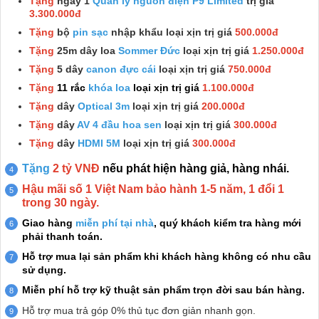
Tặng
ngay 1
Quản lý nguồn điện P9 Limited
trị giá
3.300.000đ
Tặng
bộ
pin sạc
nhập khẩu loại xịn trị giá
500.000đ
Tặng
25m dây loa
Sommer Đức
loại xịn trị giá
1.250.000đ
Tặng
5 dây
canon đực cái
loại xịn trị giá
750.000đ
Tặng
11 rắc
khóa loa
loại xịn trị giá
1.100.000đ
Tặng
dây
Optical 3m
loại xịn trị giá
200.000đ
Tặng
dây
AV 4 đầu hoa sen
loại xịn trị giá
300.000đ
Tặng
dây
HDMI 5M
loại xịn trị giá
300.000đ
Tặng
2 tỷ VNĐ
nếu phát hiện hàng giả, hàng nhái.
Hậu mãi số 1 Việt Nam bảo hành 1-5 năm, 1 đổi 1
trong 30 ngày.
Giao hàng
miễn phí tại nhà
, quý khách kiểm tra hàng mới
phải thanh toán.
Hỗ trợ mua lại sản phẩm khi khách hàng không có nhu cầu
sử dụng.
Miễn phí hỗ trợ kỹ thuật sản phẩm trọn đời sau bán hàng.
Hỗ trợ mua trả góp 0% thủ tục đơn giản nhanh gọn.