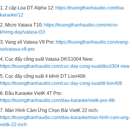
1. 2 cặp Loa DT Alpha 12:
https://truongthanhaudio.com/loa-
karaoke/12
2. Micro Vatasa T10:
https://truongthanhaudio.com/micro-
khong-day/vatasa-t10
3. Vang số Vatasa V8 Pro:
https://truongthanhaudio.com/vang-
so/vatasa-v8-pro
4. Cục đẩy công suất Vatasa DKS1004 New:
https://truongthanhaudio.com/cuc-day-cong-suat/dks1004-new
5. Cục đẩy công suất 4 kênh DT Lion406:
https://truongthanhaudio.com/cuc-day-cong-suat/dt-lion406
6. Đầu Karaoke VietK 4T Pro:
https://truongthanhaudio.com/dau-karaoke/vietk-pro-4tb
7. Màn Hình Cảm Ứng Chọn Bài VietK 22 inch:
https://truongthanhaudio.com/dau-karaoke/man-hinh-cam-ung-
vietk-22-inch