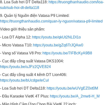
8. Loa Sub hơi DT Delta118:
https://truongthanhaudio.com/loa-
sub/sub-hoi-dt-delta118
9. Quản lý Nguồn điện Vatasa P9 Limited:
https://truongthanhaudio.com/quan-ly-nguon/vatasa-p9-limited
Video giới thiệu sản phẩm:
- Loa DT Alpha 12:
https://youtu.be/qkUt2NLDI1o
- Micro Vatasa T10:
https://youtu.be/gZq6TrJQAw0
- Vang số Vatasa V8 Pro:
https://youtu.be/7iFBcKyA9B8
- Cục đẩy công suất Vatasa DKS1004:
https://youtu.be/uJPz2QVE824
- Cục đẩy công suất 4 kênh DT Lion406:
https://youtu.be/bUcdgwIeCuI
- Loa Sub hơi DT Delta118:
https://youtu.be/wUVgEZ0xt0M
- Đầu Karaoke VietK 4T Plus:
https://youtu.be/A_2mwtl-H_M
- Màn Hình Cảm Ứng Chọn Bài VietK 22 inch: