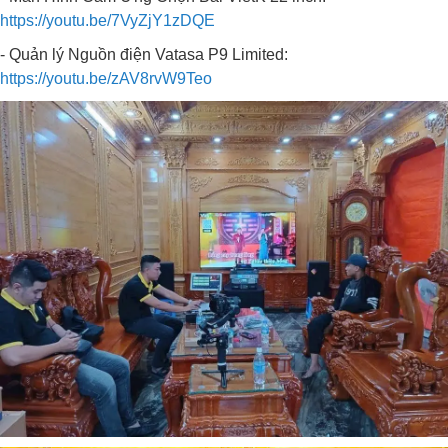
https://youtu.be/7VyZjY1zDQE
- Quản lý Nguồn điện Vatasa P9 Limited:
https://youtu.be/zAV8rvW9Teo