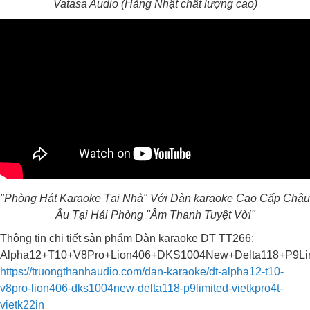
Vatasa Audio (Hàng Nhật chất lượng cao)
"Phòng Hát Karaoke Tại Nhà" Với Dàn karaoke Cao Cấp Châu
Âu Tại Hải Phòng "Âm Thanh Tuyệt Vời"
Thông tin chi tiết sản phẩm Dàn karaoke DT TT266:
Alpha12+T10+V8Pro+Lion406+DKS1004New+Delta118+P9Limi
https://truongthanhaudio.com/dan-karaoke/dt-alpha12-t10-
v8pro-lion406-dks1004new-delta118-p9limited-vietkpro4t-
vietk22in