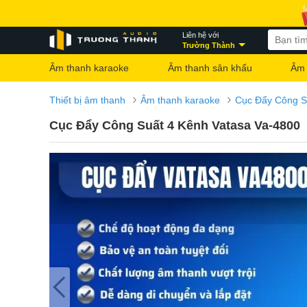
Liên hệ với
Trường Thành
Âm thanh karaoke
Âm thanh sân khấu
Âm 
›
›
Thiết bị âm thanh
Âm thanh karaoke
Cục Đẩy Công S
Cục Đẩy Công Suất 4 Kênh Vatasa Va-4800