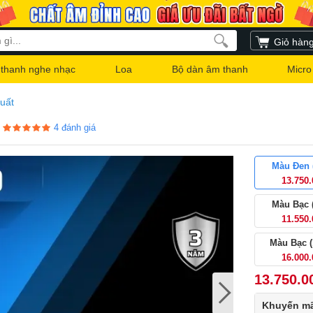
Giỏ hàn
thanh nghe nhạc
Loa
Bộ dàn âm thanh
Micro
uất
4
đánh giá
Màu Đen 
13.750
Màu Bạc 
11.550
Màu Bạc 
16.000
13.750.0
Khuyến mã