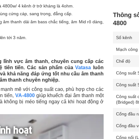
à 4800w/ 4 kênh ở trở kháng là 4ohm.
ùng cứng cáp, sang trọng, đẳng cấp.
Thông số
ng âm thanh dải âm bass chắc tiếng, âm Mid rõ dàng,
4800
ên tới 3 năm.
Số kênh
Mạch công 
ng lĩnh vực âm thanh, chuyên cung cấp các
Chế độ
hệ tiên tiến. Các sản phẩm của
Vatasa
luôn
Công suất 
 và khả năng đáp ứng tốt nhu cầu âm thanh
 âm thanh chuyên nghiệp.
Công suất 
bị mạnh mẽ với công suất cao, phù hợp cho các
n tiến,
VA-4800
giúp khuếch đại âm thanh một
Công suất 
và không bị méo tiếng ngay cả khi hoạt động ở
(Bridged) 
Cổng đầu r
Cổng đầu 
Cổng nối (L