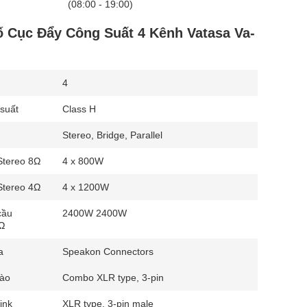
(08:00 - 19:00)
 Cục Đẩy Công Suất 4 Kênh Vatasa Va-
4
suất
Class H
Stereo, Bridge, Parallel
Stereo 8Ω
4 x 800W
Stereo 4Ω
4 x 1200W
cầu
2400W 2400W
8Ω
a
Speakon Connectors
vào
Combo XLR type, 3-pin
ink
XLR type, 3-pin male