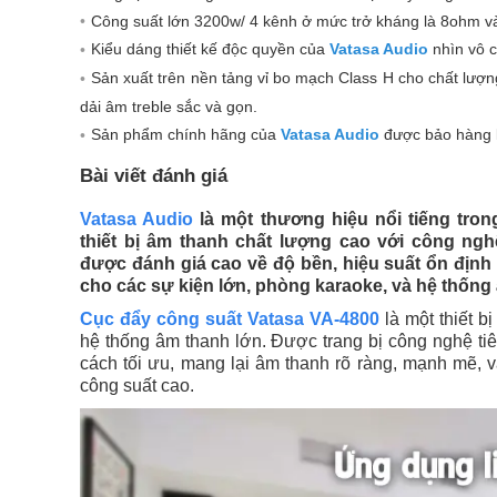
Công suất lớn 3200w/ 4 kênh ở mức trở kháng là 8ohm v
Kiểu dáng thiết kế độc quyền của
Vatasa Audio
nhìn vô c
Sản xuất trên nền tảng vỉ bo mạch Class H cho chất lượ
dải âm treble sắc và gọn.
Sản phẩm chính hãng của
Vatasa Audio
được bảo hàng l
Bài viết đánh giá
Vatasa Audio
là một thương hiệu nổi tiếng tro
thiết bị âm thanh chất lượng cao với công ng
được đánh giá cao về độ bền, hiệu suất ổn định
cho các sự kiện lớn, phòng karaoke, và hệ thống
Cục đẩy công suất Vatasa VA-4800
là một thiết 
hệ thống âm thanh lớn. Được trang bị công nghệ tiê
cách tối ưu, mang lại âm thanh rõ ràng, mạnh mẽ, 
công suất cao.