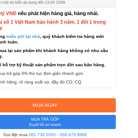
n mãi dự kiến áp dụng đến 23:00 15/08
 tỷ VNĐ
nếu phát hiện hàng giả, hàng nhái.
 số 1 Việt Nam bảo hành 3 năm, 1 đổi 1 trong
y.
àng
miễn phí tại nhà
, quý khách kiểm tra hàng mới
anh toán.
mua lại sản phẩm khi khách hàng không có nhu cầu
g.
í hỗ trợ kỹ thuật sản phẩm trọn đời sau bán hàng.
ua trả góp 0% thủ tục đơn giản nhanh gọn.
nh hãng, rõ ràng xuất xứ, đầy đủ CO, CQ.
MUA NGAY
MUA TRẢ GÓP
Duyệt hồ sơ nhanh
Gọi đặt mua
081.736.5555
-
058.679.8888