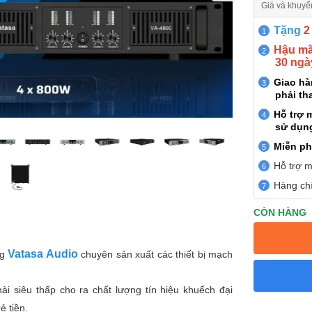
Giá và khuyế
Tặng
2
Hậu mãi
30 ngà
Giao h
phải th
Hỗ trợ 
sử dụn
Miễn ph
Hỗ trợ m
Hàng chí
CÒN HÀNG
Vatasa Audio
ng
chuyên sản xuất các thiết bị mạch
hài siêu thấp cho ra chất lượng tín hiệu khuếch đại
ẻ tiền.