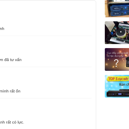
ịnh
ơn đã tư vấn
mình rất ổn
VA Series 2024: VA2500, VA2600, VA2800,
nh rất có lực.
4800,…