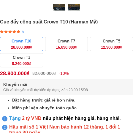
Cục đẩy công suất Crown T10 (Harman Mỹ)
5
Crown T10
Crown T7
Crown T5
28.800.000₫
16.890.000₫
12.900.000₫
Crown T3
8.240.000₫
28.800.000₫
32.000.000₫
-10%
Khuyến mãi
Giá và khuyến mãi dự kiến áp dụng đến 23:00 15/08
Đặt hàng trước giá rẻ hơn nữa.
Miễn phí vận chuyển toàn quốc.
Tặng
2 tỷ VNĐ
nếu phát hiện hàng giả, hàng nhái.
Hậu mãi số 1 Việt Nam bảo hành 12 tháng, 1 đổi 1
trong 30 ngày.