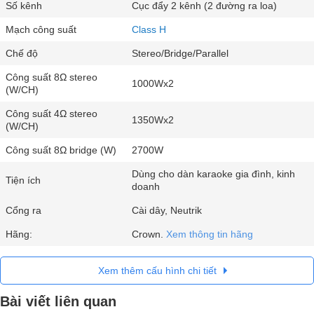
Số kênh
Cục đẩy 2 kênh (2 đường ra loa)
Mạch công suất
Class H
Chế độ
Stereo/Bridge/Parallel
Công suất 8Ω stereo
1000Wx2
(W/CH)
Công suất 4Ω stereo
1350Wx2
(W/CH)
Công suất 8Ω bridge (W)
2700W
Dùng cho dàn karaoke gia đình, kinh
Tiện ích
doanh
Cổng ra
Cài dây, Neutrik
Hãng:
Crown.
Xem thông tin hãng
Xem thêm cấu hình chi tiết
Bài viết liên quan