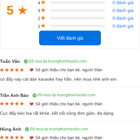
★
0 đánh giá
4
5
★
★
0 đánh giá
3
★
0 đánh giá
2
★
0 đánh giá
1
Review Cục đẩy công suất Crown T10 của Trường Thành Audio
Viết đánh giá
Thiết kế tinh tế
Thu hút người xem ngay từ cái nhìn đầu tiên bởi thiết kế đẹp mắt, tinh
tế và vô cùng hiện đại. Với thiết kế nhỏ gọn, tinh xảo đến từng chi tiết
Tuấn Văn
Đã mua tại truongthanhaudio.com
với lớp vỏ bọc kim loại cao cấp cùng gam màu xanh coban nổi bật với
Sẽ giới thiệu cho bạn bè, người thân
bảng điều khiển báo hiệu thông số hoạt động vừa tạo nên điểm nhấn
có đẩy này cái dàn karaoke hay hẳn, nên mua nhé anh em
đặc biệt cho thiết bị này vừa tạo nên sự tiện lợi cho người dùng.
Trần Anh Bảo
Đã mua tại truongthanhaudio.com
Sẽ giới thiệu cho bạn bè, người thân
Cục đẩy kéo loa rất khỏe, kết nối cũng đơn giản, đa dạng
Hùng Anh
Đã mua tại truongthanhaudio.com
Sẽ giới thiệu cho bạn bè, người thân