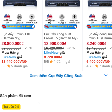
Cục đẩy Crown T10
Cục đẩy công suất
Cục đẩy công su
(Harman Mỹ)
Crown T5 (Harman Mỹ)
Crown T3 (Harma
28.800.000₫
12.900.000₫
8.240.000₫
32.000.000₫
16.420.000₫
12.420.000₫
-10%
-21%
-
Mua Hàng
LikeNew
giá
Mua Hàng
LikeNew
giá
8.720.000đ
LikeNew
giá
13.440.000VNĐ
5/5
4 đánh giá
6.400.000VNĐ
5/5
5 đánh giá
4.7/5
7 đánh 
Xem thêm Cục Đẩy Công Suất
Sản phẩm đã xem
Siêu Phẩm Cục Đẩy Crown T10 chính hãng "Rất Đáng Mua" -
Bao Ship toàn quốc ☎️ 081.736.5555
Trả góp 0%