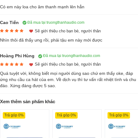
Có em này loa cho âm thanh mạnh lên hẳn
Cao Tiến
Đã mua tại truongthanhaudio.com
Sẽ giới thiệu cho bạn bè, người thân
Hệ thống jack cắm ở phía sau thiết bị được chú thích rõ ràng giúp
Nhìn thôi đã thấy ưng rồi, phải tậu em này mới được
người dùng dễ dàng sử dụng và kết nối với các thiết bị khác tùy vào
nhu cầu sử dụng.
Hoàng Phi Hùng
Đã mua tại truongthanhaudio.com
Một ưu điểm lớn của
cục đẩy công suất
này là kích thước nhỏ gọn và
Sẽ giới thiệu cho bạn bè, người thân
trọng lượng vừa phải giúp chúng ta có thể dễ dàng di chuyển và lắp
Quá tuyệt vời, không biết mọi người dùng sao chứ em thấy oke, đáp
đặt ở bát kỳ không gian giải trí nào để có thể đạt được chất lượng âm
ứng nhu cầu ca hát của em. Về dịch vụ thì tư vấn rất nhiệt tình và chu
đáo. Xứng đáng được 5 sao.
thanh phát ra tối đa và cũng rất dễ vệ sinh cho sản phẩm.
Xem thêm sản phẩm khác
Trả góp 0%
Trả góp 0%
Trả góp 0%