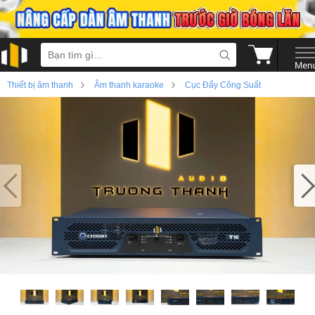
›
›
Thiết bị âm thanh
Âm thanh karaoke
Cục Đẩy Công Suất
›