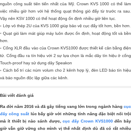
nguồn công suất tiên tiến nhất của Mỹ. Crown KVS 1000 có thể làm
việc nhiều giờ hơn với hệ thống quạt thông gió đẩy từ trước ra sau.
Vậy nên KSV 1000 có thể hoạt động ổn định nhiều giờ liên tục.
Lớp vỏ thép 2U của KVS 1000 giúp bảo vệ cục đẩy tốt hơn, bền hơn.
Quạt gió làm mát giúp máy luôn được ổn định, hoạt động tốt và bền
hơn.
Cổng XLR đầu vào của Crown KVS1000 được thiết kế cân bằng điện
tử. Cổng đầu ra tín hiệu với 2 sự lựa chọn là mắc dây tín hiệu ở cổng
Touch-proof hay sử dụng dây Speakon
Cách bố trí các núm volum cho 2 kênh hợp lý, đèn LED báo tín hiệu
và báo nguồn độc lập giữa các kênh.
Bài viết đánh giá
Ra đời năm 2016 và đã gây tiếng vang lớn trong ngành hàng
cục
đẩy công suất
lúc bấy giờ với những tính năng đặc biệt nổi trộ
mà ít thiết bị nào sánh được,
cục đẩy Crown KVS1000
đến bây
giờ vẫn giữ vững cho mình vị thế nhất định dù đã có rất nhiều