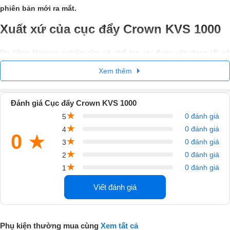
phiên bản mới ra mắt.
Xuất xứ của cục đẩy Crown KVS 1000
Do hãng Harman nghiên cứu và chế tạo ra, được vận dụng tất cả
những điểm nổi trội đặc biệt nên
cục đẩy 2 kênh
này được rất nhiề
Xem thêm
người tiêu dùng tin tưởng ủng hộ.
Trải qua nhiều năm, mẫu
cục đẩy Crown
sáng giá này được đưa vào
Đánh giá Cục đẩy Crown KVS 1000
Việt Nam và được rất nhiều người tin dùng trong nước đón chào, tin
★
0 đánh giá
5
dùng.
★
0 đánh giá
4
0
★
★
0 đánh giá
3
★
0 đánh giá
2
★
0 đánh giá
1
Viết đánh giá
Phụ kiện thường mua cùng
Xem tất cả