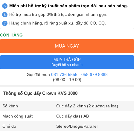
Miễn phí hỗ trợ kỹ thuật sản phẩm trọn đời sau bán hàng.
Hỗ trợ mua trả góp 0% thủ tục đơn giản nhanh gọn.
Hàng chính hãng, rõ ràng xuất xứ, đầy đủ CO, CQ.
CÒN HÀNG
MUA NGAY
MUA TRẢ GÓP
Duyệt hồ sơ nhanh
Gọi đặt mua
081.736.5555
-
058.679.8888
(08:00 - 19:00)
Thông số Cục đẩy Crown KVS 1000
Số kênh
Cục đẩy 2 kênh (2 đường ra loa)
Mạch công suất
Cục đẩy class AB
Chế độ
Stereo/Bridge/Parallel