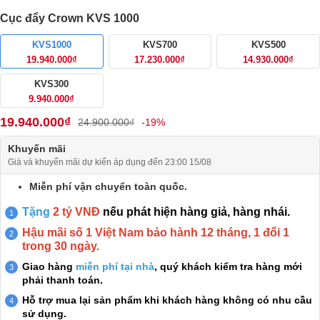
Cục đẩy Crown KVS 1000
KVS1000
KVS700
KVS500
19.940.000₫
17.230.000₫
14.930.000₫
KVS300
9.940.000₫
19.940.000₫
24.900.000₫
-19%
Khuyến mãi
Giá và khuyến mãi dự kiến áp dụng đến 23:00 15/08
Miễn phí vận chuyển toàn quốc.
Tặng
2 tỷ VNĐ
nếu phát hiện hàng giả, hàng nhái.
Hậu mãi số 1 Việt Nam bảo hành 12 tháng, 1 đổi 1
trong 30 ngày.
Giao hàng
miễn phí tại nhà
, quý khách kiểm tra hàng mới
phải thanh toán.
Hỗ trợ mua lại sản phẩm khi khách hàng không có nhu cầu
sử dụng.