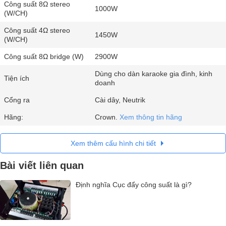
Công suất 8Ω stereo
1000W
(W/CH)
Công suất 4Ω stereo
1450W
(W/CH)
Công suất 8Ω bridge (W)
2900W
Dùng cho dàn karaoke gia đình, kinh
Tiện ích
doanh
Cổng ra
Cài dây, Neutrik
Hãng:
Crown.
Xem thông tin hãng
Xem thêm cấu hình chi tiết
Bài viết liên quan
Định nghĩa Cục đẩy công suất là gì?