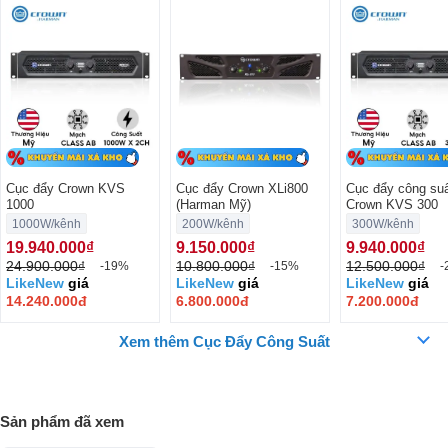
đầu vào được thiết kế cân bằng điện tử, cổng đầu ra với 2 sự lựa chọn
là mắc dây tín hiệu ở cổng Touch - proof hay Speakon.
Cục đẩy Crown KVS
Cục đẩy Crown XLi800
Cục đẩy công su
1000
(Harman Mỹ)
Crown KVS 300
1000W/kênh
200W/kênh
300W/kênh
19.940.000₫
9.150.000₫
9.940.000₫
24.900.000₫
10.800.000₫
12.500.000₫
-19%
-15%
-
LikeNew
giá
LikeNew
giá
LikeNew
giá
14.240.000đ
6.800.000đ
7.200.000đ
Xem thêm Cục Đẩy Công Suất
Đánh giá tính năng hoạt động của cục
đẩy Crown
Sản phẩm đã xem
Cục đẩy Crown KVS 1000 có mức công suất 1000W/kênh ở mức trở