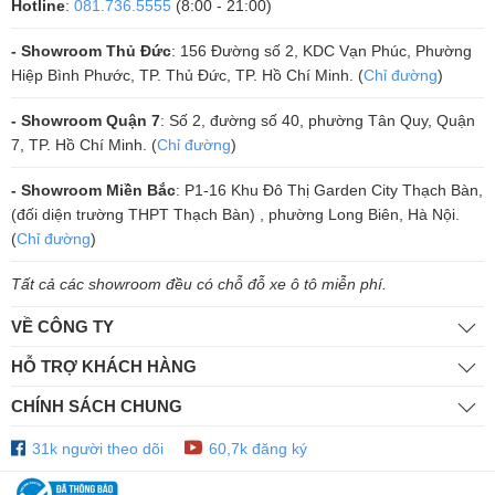
Hotline
:
081.736.5555
(8:00 - 21:00)
- Showroom Thủ Đức
: 156 Đường số 2, KDC Vạn Phúc, Phường
Hiệp Bình Phước, TP. Thủ Đức, TP. Hồ Chí Minh. (
Chỉ đường
)
- Showroom Quận 7
: Số 2, đường số 40, phường Tân Quy, Quận
7, TP. Hồ Chí Minh. (
Chỉ đường
)
- Showroom Miền Bắc
: P1-16 Khu Đô Thị Garden City Thạch Bàn,
(đối diện trường THPT Thạch Bàn) , phường Long Biên, Hà Nội.
(
Chỉ đường
)
Thông số kỹ thuật
Cục đẩy Crown KVS 1000
Tất cả các showroom đều có chỗ đỗ xe ô tô miễn phí.
Công suất thiết kế KVS 1000
VỀ CÔNG TY
1450W: 4 ohm stereo
HỖ TRỢ KHÁCH HÀNG
1000W: 8 ohm stereo
2900W: 8 ohm Bridged
CHÍNH SÁCH CHUNG
Tần số đáp ứng: 20Hz - 20kHz, +0/-1dB
31k người theo dõi
60,7k đăng ký
Độ méo tiếng (THD): > 0.5%, 20 Hz - 20 kHz
Trọng lượng: 9.7 kg