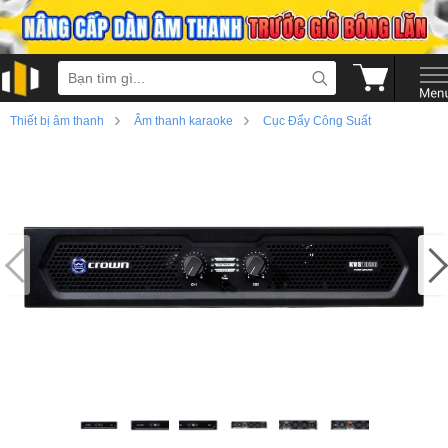
›
›
Thiết bị âm thanh
Âm thanh karaoke
Cục Đẩy Công Suất
›