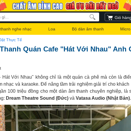
Giỏ hàn
thanh nghe nhạc
Loa
Bộ dàn âm thanh
Micro
Đặt Thực Tế
Thanh Quán Cafe "Hát Với Nhau" Anh 
t
Hát Với Nhau" không chỉ là một quán cà phê mà còn là điể
m nhạc và karaoke. Để nâng tầm trải nghiệm giải trí cho khách
gần 100 triệu đồng cho một dàn âm thanh chuyên nghiệp, là 
ng:
Dream Theatre Sound (Đức)
và
Vatasa Audio (Nhật Bản)
.