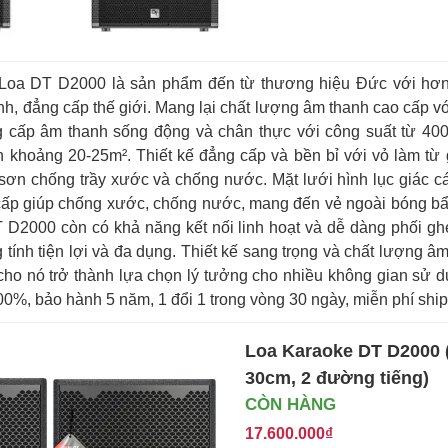
 Loa DT D2000 là sản phẩm đến từ thương hiệu Đức với hơ
h, đẳng cấp thế giới. Mang lại chất lượng âm thanh cao cấp v
ung cấp âm thanh sống động và chân thực với công suất từ 4
 khoảng 20-25m². Thiết kế đẳng cấp và bền bỉ với vỏ làm t
sơn chống trầy xước và chống nước. Mặt lưới hình lục giác c
ấp giúp chống xước, chống nước, mang đến vẻ ngoài bóng bẩ
D2000 còn có khả năng kết nối linh hoạt và dễ dàng phối ghép
 tính tiện lợi và đa dụng. Thiết kế sang trọng và chất lượng âm
ho nó trở thành lựa chọn lý tưởng cho nhiều không gian sử 
%, bảo hành 5 năm, 1 đổi 1 trong vòng 30 ngày, miễn phí ship
Loa Karaoke DT D2000 (
30cm, 2 đường tiếng)
CÒN HÀNG
17.600.000₫