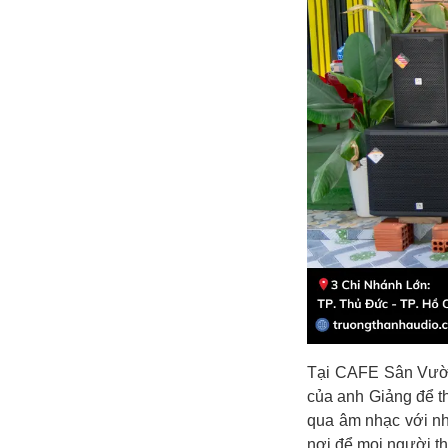
Tại CAFE Sân Vư
của anh Giảng để t
qua âm nhạc với nh
nơi để mọi người th