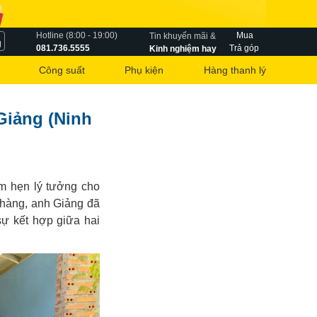
Hotline (8:00 - 19:00)
Mua
Tin khuyến mãi &
g
081.736.5555
Trả góp
Kinh nghiệm hay
Công suất
Phụ kiện
Hàng thanh lý
Giảng (Ninh
m hẹn lý tưởng cho
 hàng, anh Giảng đã
sự kết hợp giữa hai