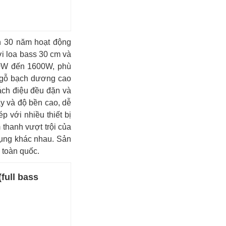
n 30 năm hoạt động
ới loa bass 30 cm và
00W đến 1600W, phù
ừ gỗ bạch dương cao
ách điệu đều đặn và
y và độ bền cao, dễ
 với nhiều thiết bị
 thanh vượt trội của
dụng khác nhau. Sản
 toàn quốc.
full bass