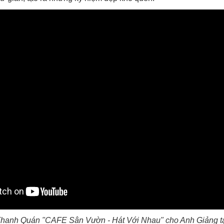
hanh Quán "CAFE Sân Vườn - Hát Với Nhau" cho Anh Giảng t