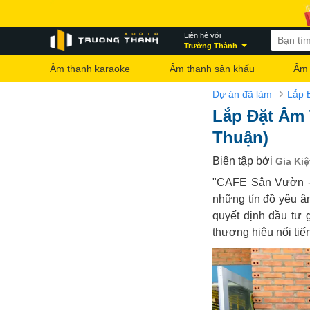
Liên hệ với
Trường Thành
Âm thanh karaoke
Âm thanh sân khấu
Âm 
›
Dự án đã làm
Lắp 
Lắp Đặt Âm 
Thuận)
Biên tập bởi
Gia Kiệ
"CAFE Sân Vườn - 
những tín đồ yêu â
quyết định đầu tư 
thương hiệu nổi tiế