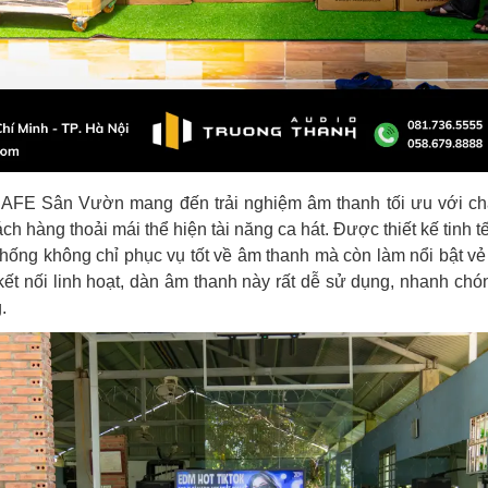
CAFE Sân Vườn mang đến trải nghiệm âm thanh tối ưu với chấ
ch hàng thoải mái thể hiện tài năng ca hát. Được thiết kế tinh 
thống không chỉ phục vụ tốt về âm thanh mà còn làm nổi bật v
kết nối linh hoạt, dàn âm thanh này rất dễ sử dụng, nhanh ch
g.