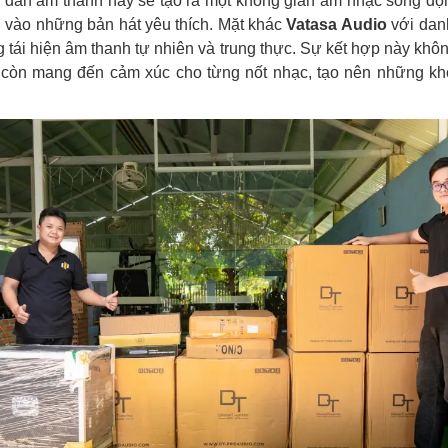
n, dàn âm thanh này sẽ tạo ra một không gian âm nhạc sống độ
vào những bản hát yêu thích. Mặt khác
Vatasa Audio
với danh
g tái hiện âm thanh tự nhiên và trung thực. Sự kết hợp này khô
 còn mang đến cảm xúc cho từng nốt nhạc, tạo nên những kh