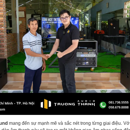
ound
mang đến sự mạnh mẽ và sắc nét trong từng giai điệu. Với 