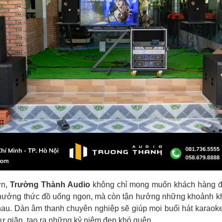
ờn,
Trường Thành Audio
không chỉ mong muốn khách hàng đ
hưởng thức đồ uống ngon, mà còn tận hưởng những khoảnh khắ
au. Dàn âm thanh chuyên nghiệp sẽ giúp mọi buổi hát karaoke t
ư giãn, tạo ra những kỷ niệm đẹp khó quên.