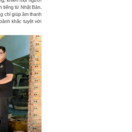
ng, khiến mọi người
 tiếng từ Nhật Bản,
ng chỉ giúp âm thanh
oảnh khắc tuyệt vời