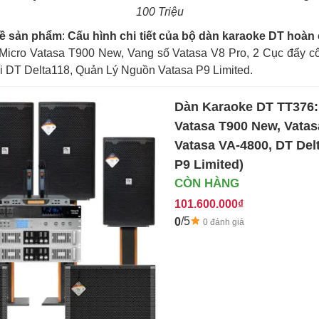
100 Triệu
 về sản phẩm
:
Cấu hình chi tiết của bộ dàn karaoke DT hoàn
Micro Vatasa T900 New, Vang số Vatasa V8 Pro, 2 Cục đẩy cô
i DT Delta118, Quản Lý Nguồn Vatasa P9 Limited.
Dàn Karaoke DT TT376: 
Vatasa T900 New, Vatas
Vatasa VA-4800, DT Del
P9 Limited)
CÒN HÀNG
101.600.000₫
/5
0
0 đánh giá