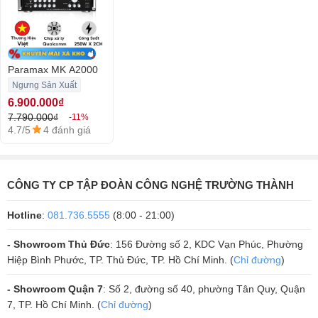
cao cấp được phối ghép cùng, mang đến một không gian âm nhạc
sống động và tràn đầy năng lượng.
Paramax MK A2000
Ngưng Sản Xuất
6.900.000₫
7.790.000₫
-11%
4.7/5
4 đánh giá
CÔNG TY CP TẬP ĐOÀN CÔNG NGHỆ TRƯỜNG THÀNH
Hotline
:
081.736.5555
(8:00 - 21:00)
Với những ưu điểm vượt trội từ thiết kế đến công nghệ và hiệu suất,
- Showroom Thủ Đức
: 156 Đường số 2, KDC Vạn Phúc, Phường
Amply Paramax MK A2000 thực sự là một siêu phẩm không thể thiếu
Hiệp Bình Phước, TP. Thủ Đức, TP. Hồ Chí Minh. (
Chỉ đường
)
trong bộ dàn karaoke đẳng cấp, hứa hẹn mang đến những trải nghiệm
- Showroom Quận 7
: Số 2, đường số 40, phường Tân Quy, Quận
giải trí âm nhạc đỉnh cao và chuyên nghiệp.
7, TP. Hồ Chí Minh. (
Chỉ đường
)