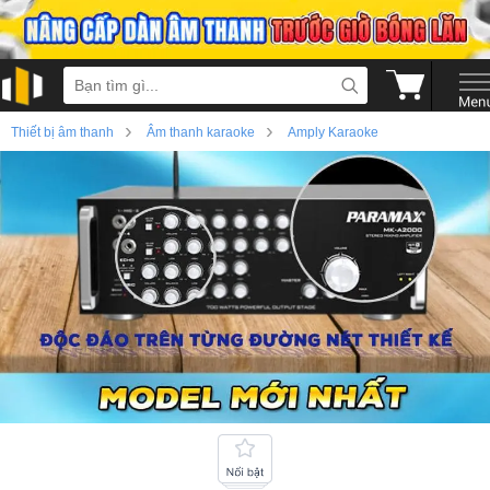
›
›
Thiết bị âm thanh
Âm thanh karaoke
Amply Karaoke