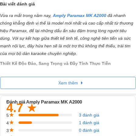
Bài viết đánh giá
Vừa ra mắt trong năm nay,
Amply Paramax MK A2000
đã nhanh
chóng khẳng định vị thế là model mới nhất và cao cấp nhất từ thương
hiệu Paramax, để lại những dấu ấn sâu đậm trong lòng người tiêu
dùng. Với sự kết hợp giữa thiết kế tinh tế, công nghệ tiên tiến và sức
mạnh nội lực, đây hứa hẹn sẽ là một trợ thủ không thể thiếu, trái tim
của mọi bộ dàn karaoke chuyên nghiệp.
Thiết Kế Độc Đáo, Sang Trọng và Đầy Tính Thực Tiễn
Amply karaoke Paramax MK A2000 chinh phục người dùng ngay từ vẻ
ngoài với một thiết kế nhỏ gọn, cùng những đường nét vuông vắn,
Xem thêm
mạnh mẽ. Điều này giúp sản phẩm dễ dàng hòa hợp và trở thành
điểm nhấn sang trọng trong không gian giải trí âm nhạc của bạn.
Đánh giá Amply Paramax MK A2000
4.7
★
Không chỉ đẹp mắt, thiết bị còn được hỗ trợ bởi hai tay cầm khá chắc
chắn ở mặt trước, mang lại sự tiện lợi tối đa khi bạn cần di chuyển hay
★
3 đánh giá
5
thay đổi vị trí lắp đặt trong căn phòng.
★
1 đánh giá
4
★
0 đánh giá
3