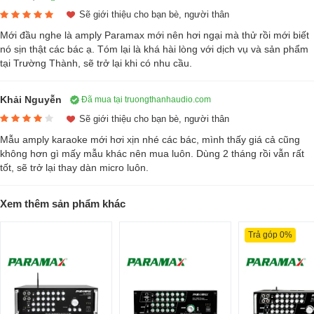
Sẽ giới thiệu cho bạn bè, người thân
thuần mà còn tích hợp hàng loạt công nghệ và tính năng đột phá.
Điển hình là việc tích hợp ứng dụng Paramax Go, cho phép người
Mới đầu nghe là amply Paramax mới nên hơi ngại mà thử rồi mới biết
nó sịn thật các bác ạ. Tóm lại là khá hài lòng với dịch vụ và sản phẩm
dùng hát karaoke online trực tiếp từ smartphone hoặc tablet thông qua
tại Trường Thành, sẽ trở lại khi có nhu cầu.
kết nối Bluetooth với amply một cách nhanh chóng và ổn định.
Để mang đến trải nghiệm kết nối liền mạch cùng chất âm trong trẻo và
Khải Nguyễn
Đã mua tại truongthanhaudio.com
tinh tế, Amply karaoke Paramax MK A2000 sử dụng chip xử lý cao cấp
Sẽ giới thiệu cho bạn bè, người thân
CSR-8645 từ Qualcomm (Mỹ), kết hợp hoàn hảo với bộ giải mã âm
Mẫu amply karaoke mới hơi xịn nhé các bác, mình thấy giá cả cũng
thanh nổi DAC 16-bit. Sự kết hợp này giúp đạt tỷ lệ tín hiệu cực đại
không hơn gì mấy mẫu khác nên mua luôn. Dùng 2 tháng rồi vẫn rất
trên nhiễu (SNR) ấn tượng ở mức 93 decibel. Đặc biệt, sản phẩm gây
tốt, sẽ trở lại thay dàn micro luôn.
đột phá với công nghệ truyền tín hiệu không dây Bluetooth chuẩn
aptX, giúp mở rộng và nâng tầm trải nghiệm giải trí Online lên mức độ
Xem thêm sản phẩm khác
chuyên nghiệp, mang đến cho bạn giọng hát đầy nội lực và cuốn hút.
Trả góp 0%