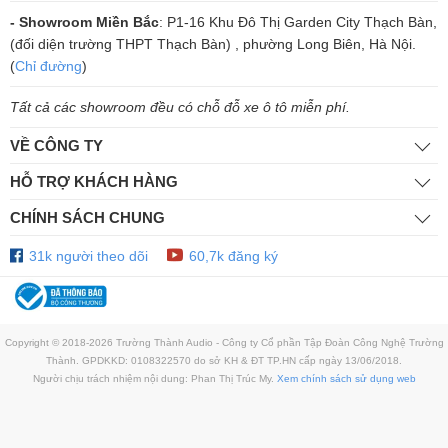
Amply Karaoke Gia Đình Hay Giá Rẻ, Có Trả
- Showroom Miền Bắc
: P1-16 Khu Đô Thị Garden City Thạch Bàn,
Góp - 2026
(đối diện trường THPT Thạch Bàn) , phường Long Biên, Hà Nội.
Mua Amply Karaoke Chống Hú Rít 100% Cho
(
Chỉ đường
)
Gia Đình. Nhiều Công Nghệ Âm Thanh Mới
Giúp Hát Nhẹ, Nịnh Giọng. Bảo Hành Chính
Tất cả các showroom đều có chỗ đỗ xe ô tô miễn phí.
Hãng. Xem Ngay!
VỀ CÔNG TY
HỖ TRỢ KHÁCH HÀNG
CHÍNH SÁCH CHUNG
31k người theo dõi
60,7k đăng ký
Copyright © 2018-2026 Trường Thành Audio - Công ty Cổ phần Tập Đoàn Công Nghệ Trường
Thành. GPDKKD: 0108322570 do sở KH & ĐT TP.HN cấp ngày 13/06/2018.
Người chịu trách nhiệm nội dung: Phan Thị Trúc My.
Xem chính sách sử dụng web