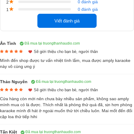
★
0 đánh giá
2
★
0 đánh giá
1
Viết đánh giá
Ân Tình
Đã mua tại truongthanhaudio.com
Sẽ giới thiệu cho bạn bè, người thân
Mình đến shop được tư vấn nhiệt tình lắm, mua được amply karaoke
này vô cùng ưng ý
Các nút vặn điều chỉnh trên Paramax MK A2000 được bố trí một cách
Thảo Nguyên
Đã mua tại truongthanhaudio.com
khoa học và đẹp mắt, cho phép người dùng dễ dàng tương tác và tùy
Sẽ giới thiệu cho bạn bè, người thân
chỉnh hệ thống âm thanh theo nhu cầu cũng như sở thích cá nhân.
Mặt sau của amply karaoke này được trang bị đầy đủ các cổng kết nối
Cửa hàng còn mới nên chưa bày nhiều sản phẩm, không sao amply
mình mua có là được. Thích nhất là phòng thử quá đã, sịn hơn phòng
dây tín hiệu cần thiết, đảm bảo khả năng phối ghép linh hoạt với các
karaoke mình đi hát ở ngoài muốn thử tới chiều luôn. Mai mốt đến đổi
thiết bị khác trong hệ thống âm thanh của bạn.
cặp loa thử tiếp hihi
Những Tính Năng Đột Phá Khẳng Định Chất Lượng Sản Phẩm
Tấn Kiệt
Đã mua tại truongthanhaudio.com
Amply Paramax MK A2000
không chỉ là một thiết bị khuếch đại đơn