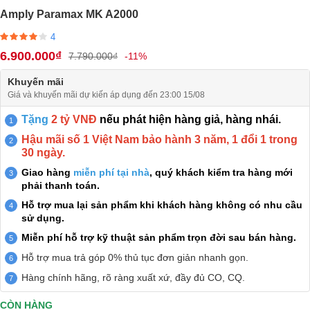
Amply Paramax MK A2000
4
6.900.000₫
7.790.000₫
-11%
Khuyến mãi
Giá và khuyến mãi dự kiến áp dụng đến 23:00 15/08
Tặng
2 tỷ VNĐ
nếu phát hiện hàng giả, hàng nhái.
Hậu mãi số 1 Việt Nam bảo hành 3 năm, 1 đổi 1 trong
30 ngày.
Giao hàng
miễn phí tại nhà
, quý khách kiểm tra hàng mới
phải thanh toán.
Hỗ trợ mua lại sản phẩm khi khách hàng không có nhu cầu
sử dụng.
Miễn phí hỗ trợ kỹ thuật sản phẩm trọn đời sau bán hàng.
Hỗ trợ mua trả góp 0% thủ tục đơn giản nhanh gọn.
Hàng chính hãng, rõ ràng xuất xứ, đầy đủ CO, CQ.
CÒN HÀNG