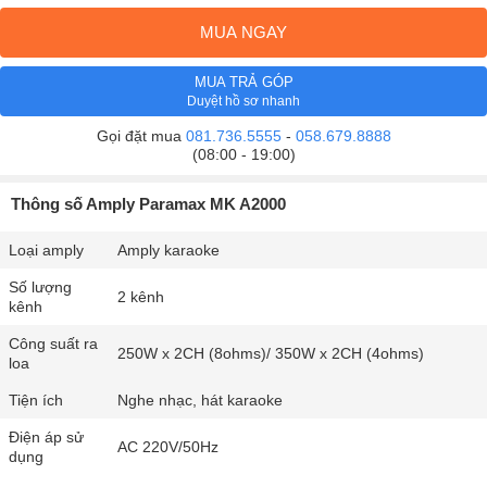
MUA NGAY
MUA TRẢ GÓP
Duyệt hồ sơ nhanh
Gọi đặt mua
081.736.5555
-
058.679.8888
(08:00 - 19:00)
Thông số Amply Paramax MK A2000
Loại amply
Amply karaoke
Số lượng
2 kênh
kênh
Công suất ra
250W x 2CH (8ohms)/ 350W x 2CH (4ohms)
loa
Tiện ích
Nghe nhạc, hát karaoke
Điện áp sử
AC 220V/50Hz
dụng