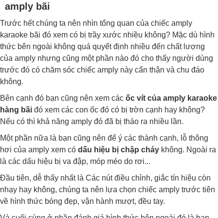
amply bãi
Trước hết chúng ta nên nhìn tổng quan của chiếc amply
karaoke bãi đó xem có bị trầy xước nhiều không? Mặc dù hình
thức bên ngoài không quá quyết định nhiều đến chất lượng
của amply nhưng cũng một phần nào đó cho thấy người dùng
trước đó có chăm sóc chiếc amply này cẩn thận và chu đáo
không.
Bên cạnh đó bạn cũng nên xem các
ốc vít của amply karaoke
hàng bãi
đó xem các con ốc đó có bị trờn cạnh hay không?
Nếu có thì khả năng amply đó đã bị tháo ra nhiều lần.
Một phần nữa là bạn cũng nên để ý các thành cạnh, lỗ thông
hơi của amply xem có
dấu hiệu bị chập cháy
không. Ngoài ra
là các dấu hiệu bị va đập, móp méo do rơi...
Đầu tiên, dễ thấy nhất là Các nút điều chỉnh, giắc tín hiệu còn
nhạy hay không, chúng ta nên lựa chọn chiếc amply trước tiên
về hình thức bóng đẹp, vận hành mượt, đều tay.
Và cuối cùng ở phần đánh giá hình thức bên ngoài đó là bạn