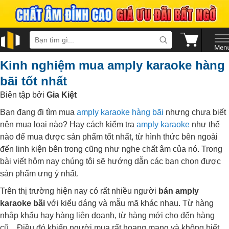
Kinh nghiệm mua amply karaoke hàng
bãi tốt nhất
Biên tập bởi
Gia Kiệt
Bạn đang đi tìm mua
amply karaoke hàng bãi
nhưng chưa biết
nên mua loại nào? Hay cách kiểm tra
amply karaoke
như thế
nào để mua được sản phẩm tốt nhất, từ hình thức bên ngoài
đến linh kiện bên trong cũng như nghe chất âm của nó. Trong
bài viết hôm nay chúng tôi sẽ hướng dẫn các bạn chọn được
sản phẩm ưng ý nhất.
Trên thị trường hiện nay có rất nhiều người
bán amply
karaoke bãi
với kiểu dáng và mẫu mã khác nhau. Từ hàng
nhập khẩu hay hàng liên doanh, từ hàng mới cho đến hàng
cũ... Điều đó khiến người mua rất hoang mang và không biết