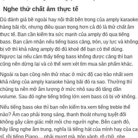
Nghe thử chất âm thực tế
Dù đánh giá bề ngoài hay nội thất bên trong của amply karaoke
hàng bãi rồi, nhưng điều quan trọng hơn cả đó là thử chất âm
thực tế. Bạn cần kiểm tra sức mạnh của amply đó qua tiếng
bass. Bạn cảm nhận nếu tiếng bass căng, tròn, uy lực và không
bị vỡ thì khả năng amply đó đủ khoẻ để bạn có thể dùng.
Ngược lại nếu cảm thấy tiếng bass không được căng thì bạn
cũng nên dừng lại và có thể xem xét tìm mua sản phẩm khác.
Ngoài ra bạn cũng nên thử nhạc ở mức độ cao trào nhất xem
khả năng của amply karaoke hàng bãi đó ra sao. Thường thì
chúng ta nên mở âm lượng ở mức nhỏ sau đó tăng dần
volume. Sau đó nghe tiếng trống lớn xem bass có bị vỡ không.
Nếu tiếng bass oke thì bạn nên kiểm tra xem tiếng treble thế
nào? Âm cao phải trong sáng, thanh thoát nhưng tuyệt đối
không gây cảm giác mệt mỏi cho người nghe. Bên cạnh đó,
hãy lắng nghe âm trung, nghĩa là tiếng hát của mình hay của ca
sĩ, rồi tiếng Piano,…phải mượt mà, tròn vành, rõ chữ, nhẹ