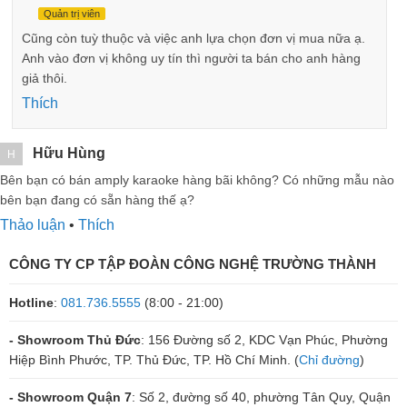
Quản trị viên
Cũng còn tuỳ thuộc và việc anh lựa chọn đơn vị mua nữa ạ.
Anh vào đơn vị không uy tín thì người ta bán cho anh hàng
giả thôi.
Thích
Hữu Hùng
H
Bên bạn có bán amply karaoke hàng bãi không? Có những mẫu nào
bên bạn đang có sẵn hàng thế ạ?
Thảo luận
•
Thích
CÔNG TY CP TẬP ĐOÀN CÔNG NGHỆ TRƯỜNG THÀNH
Hotline
:
081.736.5555
(8:00 - 21:00)
- Showroom Thủ Đức
: 156 Đường số 2, KDC Vạn Phúc, Phường
Hiệp Bình Phước, TP. Thủ Đức, TP. Hồ Chí Minh. (
Chỉ đường
)
- Showroom Quận 7
: Số 2, đường số 40, phường Tân Quy, Quận