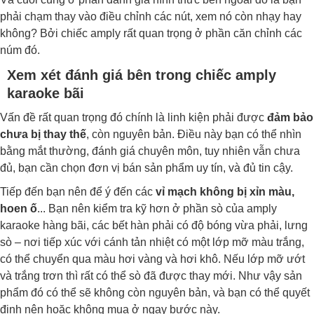
phải chạm thay vào điều chỉnh các nút, xem nó còn nhạy hay
không? Bởi chiếc amply rất quan trọng ở phần căn chỉnh các
núm đó.
Xem xét đánh giá bên trong chiếc amply
karaoke bãi
Vấn đề rất quan trọng đó chính là linh kiện phải được
đảm bảo
chưa bị thay thế
, còn nguyên bản. Điều này bạn có thể nhìn
bằng mắt thường, đánh giá chuyên môn, tuy nhiên vẫn chưa
đủ, bạn cần chọn đơn vị bán sản phẩm uy tín, và đủ tin cậy.
Tiếp đến bạn nên để ý đến các
vỉ mạch không bị xỉn màu,
hoen ố
... Bạn nên kiểm tra kỹ hơn ở phần sò của amply
karaoke hàng bãi, các bết hàn phải có độ bóng vừa phải, lưng
sò – nơi tiếp xúc với cánh tản nhiệt có một lớp mỡ màu trắng,
có thể chuyển qua màu hơi vàng và hơi khô. Nếu lớp mỡ ướt
và trắng trơn thì rất có thể sò đã được thay mới. Như vậy sản
phẩm đó có thể sẽ không còn nguyên bản, và bạn có thể quyết
định nên hoặc không mua ở ngay bước này.