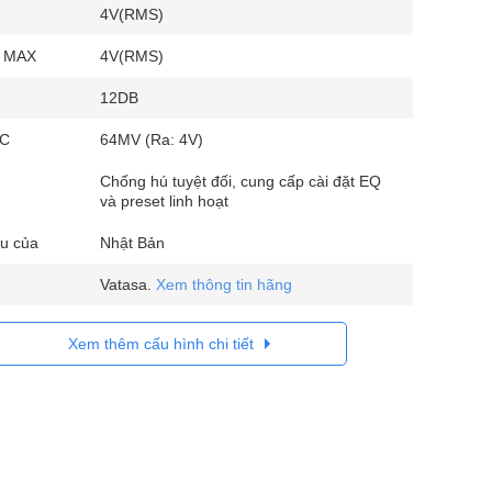
4V(RMS)
a MAX
4V(RMS)
12DB
IC
64MV (Ra: 4V)
Chống hú tuyệt đối, cung cấp cài đặt EQ
và preset linh hoạt
u của
Nhật Bản
Vatasa.
Xem thông tin hãng
Xem thêm cấu hình chi tiết