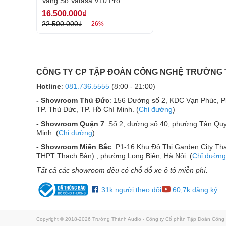
Vang Số Vatasa V10 Pro
16.500.000₫
22.500.000₫
-26%
Mức Đầu Ra MAX Cho Âm Thanh Mạnh Mẽ
Vang Số Vatasa V10 Pro tự hào có mức đầu ra MAX 
CÔNG TY CP TẬP ĐOÀN CÔNG NGHỆ TRƯỜNG
đến sức mạnh âm thanh. Điều này cho phép thiết bị
Hotline
:
081.736.5555
(8:00 - 21:00)
cầu của các sự kiện lớn như hòa nhạc, sân khấu trự
âm thanh cao.
- Showroom Thủ Đức
: 156 Đường số 2, KDC Vạn Phúc, 
TP. Thủ Đức, TP. Hồ Chí Minh. (
Chỉ đường
)
- Showroom Quận 7
: Số 2, đường số 40, phường Tân Quy
Minh. (
Chỉ đường
)
- Showroom Miền Bắc
: P1-16 Khu Đô Thị Garden City Thạ
THPT Thạch Bàn) , phường Long Biên, Hà Nội. (
Chỉ đường
Tất cả các showroom đều có chỗ đỗ xe ô tô miễn phí.
31k người theo dõi
60,7k đăng ký
Copyright © 2018-2026 Trường Thành Audio - Công ty Cổ phần Tập Đoàn Côn