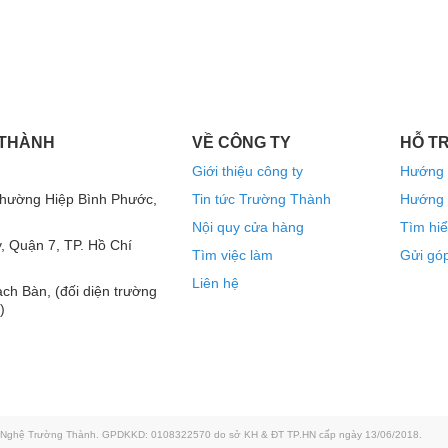
lên đến 4V(RMS), một con số đáng nể khi nói
 THÀNH
VỀ CÔNG TY
HỖ T
 vận hành ở cấp độ chuyên nghiệp, đáp ứng nhu
Giới thiệu công ty
Hướng 
c tiếp, và các buổi biểu diễn đòi hỏi cường độ
Phường Hiệp Bình Phước,
Tin tức Trường Thành
Hướng 
Nội quy cửa hàng
Tìm hiể
, Quận 7, TP. Hồ Chí
Tìm việc làm
Gửi góp
Liên hệ
ch Bàn, (đối diện trường
)
g Nghệ Trường Thành. GPDKKD: 0108322570 do sở KH & ĐT TP.HN cấp ngày 13/06/2018.