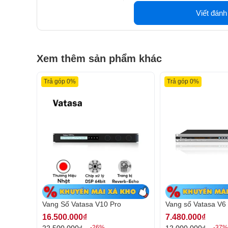
Viết đánh
Xem thêm sản phẩm khác
Trả góp 0%
Trả góp 0%
Danh sách lắp đặt thực tế vang số 
Vang Số Vatasa V10 Pro
Vang số Vatasa V6
16.500.000₫
7.480.000₫
22.500.000₫
12.000.000₫
-26%
-37%