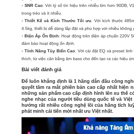
SNR Cao
: Với tỷ số tín hiệu trên nhiễu lớn hơn 90DB,
trong trẻo và ít nhiễu.
Thiết Kế và Kích Thước Tối ưu
: Với kích thước 48
4.5kg, thiết bị dễ dàng lắp đặt và phù hợp với nhiều không
Điện Áp Ổn Định
: Hoạt động trên điện áp chuẩn 220V 5
đảm bảo hoạt động ổn định.
Tính Năng Tùy Biến Cao
: Với cài đặt EQ và preset lin
thích, từ việc cân bằng âm bass cho đến tạo ra các hiệu ứ
Bài viết đánh giá
Để luôn khẳng định là 1 hãng dẫn đầu công nghệ
quyết tâm ra mắt phiên bản cao cấp nhất hiện n
những sản phẩm cao cấp định hình lên xu thế c
nghe nhạc của người tiều dùng quốc tế và Việ
hưởng rất nhiều công nghệ lõi của hãng tích l
phát minh cải tiến mới nhất ưu Việt nhất.