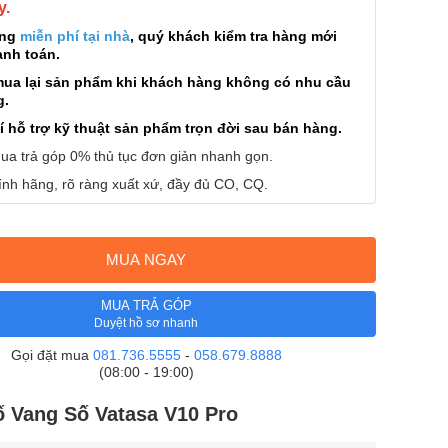
y.
àng
miễn phí tại nhà
, quý khách kiểm tra hàng mới
anh toán.
mua lại sản phẩm khi khách hàng không có nhu cầu
g.
í hỗ trợ kỹ thuật sản phẩm trọn đời sau bán hàng.
ua trả góp 0% thủ tục đơn giản nhanh gọn.
nh hãng, rõ ràng xuất xứ, đầy đủ CO, CQ.
MUA NGAY
MUA TRẢ GÓP
Duyệt hồ sơ nhanh
Gọi đặt mua
081.736.5555
-
058.679.8888
(08:00 - 19:00)
 Vang Số Vatasa V10 Pro