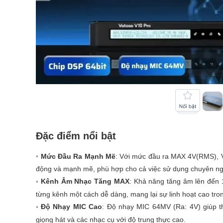
Đặc điểm nổi bật
Mức Đầu Ra Mạnh Mẽ
: Với mức đầu ra MAX 4V(RMS), 
động và mạnh mẽ, phù hợp cho cả việc sử dụng chuyên nghi
Kênh Âm Nhạc Tăng MAX
: Khả năng tăng âm lên đến 
từng kênh một cách dễ dàng, mang lại sự linh hoạt cao tron
Độ Nhạy MIC Cao
: Độ nhạy MIC 64MV (Ra: 4V) giúp th
giọng hát và các nhạc cụ với độ trung thực cao.