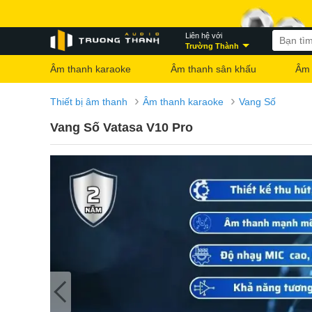
Liên hệ với
Trường Thành
Âm thanh karaoke
Âm thanh sân khấu
Âm 
›
›
Thiết bị âm thanh
Âm thanh karaoke
Vang Số
Vang Số Vatasa V10 Pro