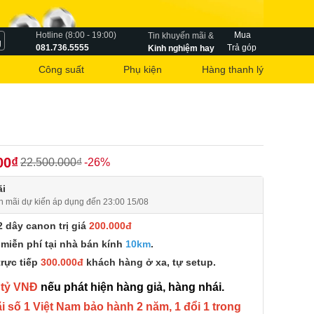
Hotline (8:00 - 19:00)
Mua
Tin khuyến mãi &
g
081.736.5555
Trả góp
Kinh nghiệm hay
Công suất
Phụ kiện
Hàng thanh lý
00₫
22.500.000₫
-26%
i
n mãi dự kiến áp dụng đến 23:00 15/08
 dây canon trị giá
200.000đ
miễn phí tại nhà bán kính
10km
.
trực tiếp
300.000đ
khách hàng ở xa, tự setup.
 tỷ VNĐ
nếu phát hiện hàng giả, hàng nhái.
 số 1 Việt Nam bảo hành 2 năm, 1 đổi 1 trong