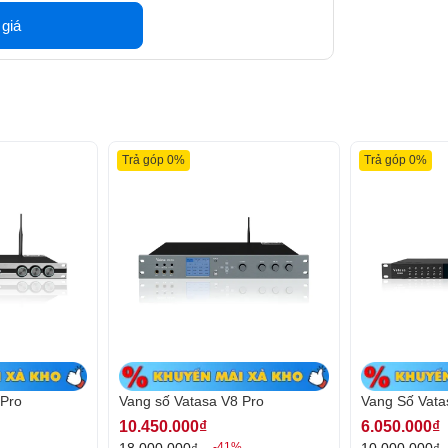
 giá
Trả góp 0%
Trả góp 0%
Vatasa của Trường Thành Audio
 Pro
Vang số Vatasa V8 Pro
Vang Số Vat
10.450.000₫
6.050.000₫
18.000.000₫
10.000.000₫
-41%