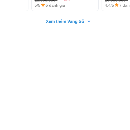
5/5
6 đánh giá
4.4/5
7 đán
kết hợp giữa công nghệ và thẩm mỹ. Mặt trước
ùng có thể thấy thông tin chi tiết về cài đặt và
Xem thêm Vang Số
a sổ vào trái tim của vang số này, cho phép người
n điện tử cao cấp. Không chỉ mang lại giá trị
ảo trì dễ dàng hơn.