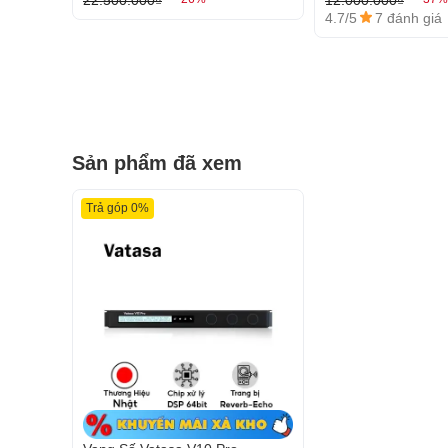
Công Nghệ Tinh Viết Và Thiết Kế Đột Phá
4.7/5
7 đánh giá
Thiết kế của vang số Vatasa V10 Pro phản ánh sự 
của thiết bị có một màn hình LCD sắc nét, nơi người d
trạng thái của thiết bị. Mặt trên trong suốt là một cử
dùng chiêm ngưỡng nội thất phức tạp của các bộ phậ
thẩm mỹ, mà còn tạo điều kiện cho việc kiểm tra và b
Sản phẩm đã xem
Trả góp 0%