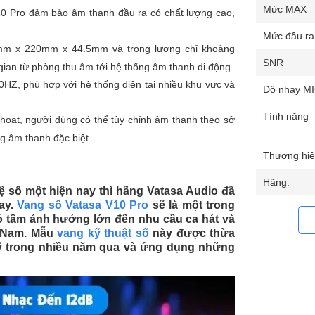
Mức MAX
 V10 Pro đảm bảo âm thanh đầu ra có chất lượng cao,
Mức đầu r
5mm x 220mm x 44.5mm và trọng lượng chỉ khoảng
SNR
 gian từ phòng thu âm tới hệ thống âm thanh di động.
0HZ, phù hợp với hệ thống điện tại nhiều khu vực và
Độ nhạy M
Tính năng
h hoạt, người dùng có thể tùy chỉnh âm thanh theo sở
ng âm thanh đặc biệt.
Thương hiệ
Hãng:
 số một hiện nay thì hãng Vatasa Audio đã
ay.
Vang số Vatasa V10 Pro
sẽ là một trong
ó tầm ảnh hưởng lớn đến nhu cầu ca hát và
t Nam. Mẫu
vang kỹ thuật số
này được thừa
uỹ trong nhiều năm qua và ứng dụng những