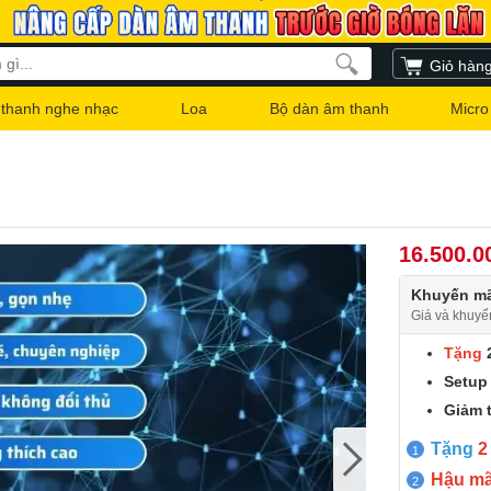
Giỏ hàn
thanh nghe nhạc
Loa
Bộ dàn âm thanh
Micro
16.500.0
Khuyến mã
Giá và khuyế
Tặng
2
Setup 
Giảm 
Tặng
2
Hậu mãi