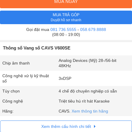
MUA NGAY
MUA TRẢ GÓP
Duyệt hồ sơ nhanh
Gọi đặt mua
081.736.5555
-
058.679.8888
(08:00 - 19:00)
Thông số Vang số CAVS V600SE
Analog Devices (Mỹ) 28-/56-bit
Chip âm thanh
48KHz
Công nghệ xử lý kỹ thuật
3xDSP
số
Tùy chọn
4 chế độ chuyên nghiệp có sẵn
Công nghệ
Triệt tiêu hú rít hát Karaoke
Hãng:
CAVS.
Xem thông tin hãng
Xem thêm cấu hình chi tiết