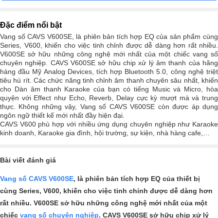
Đặc điểm nổi bật
Vang số CAVS V600SE, là phiên bản tích hợp EQ của sản phẩm cùng
Series, V600, khiến cho việc tinh chỉnh được dễ dàng hơn rất nhiều.
V600SE sở hữu những công nghệ mới nhất của một chiếc vang số
chuyên nghiệp. CAVS V600SE sở hữu chip xử lý âm thanh của hãng
hàng đầu Mỹ Analog Devices, tích hợp Bluetooth 5.0, công nghệ triệt
tiêu hú rít. Các chức năng tinh chỉnh âm thanh chuyên sâu nhất, khiến
cho Dàn âm thanh Karaoke của bạn có tiếng Music và Micro, hòa
quyện với Effect như Echo, Reverb, Delay cực kỳ mượt mà và trung
thực. Không những vậy, Vang số CAVS V600SE còn được áp dụng
ngôn ngữ thiết kế mới nhất đầy hiện đại.
CAVS V600 phù hợp với nhiều ứng dụng chuyên nghiệp như Karaoke
kinh doanh, Karaoke gia đình, hội trường, sự kiện, nhà hàng cafe,…
Bài viết đánh giá
Vang số CAVS V600SE
, là phiên bản tích hợp EQ của thiết bị
cùng Series, V600, khiến cho việc tinh chỉnh được dễ dàng hơn
rất nhiều. V600SE sở hữu những công nghệ mới nhất của một
chiếc
vang số chuyên nghiệp
. CAVS V600SE sở hữu chip xử lý