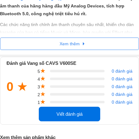
âm thanh của hãng hàng đầu Mỹ Analog Devices, tích hợp
Bluetooth 5.0, công nghệ triệt tiêu hú rít.
Các chức năng tinh chỉnh âm thanh chuyên sâu nhất, khiến cho dàn
karaoke của bạn có tiếng Music và Micro, hòa quyện với Effect như
Echo, Reverb, Delay cực kỳ mượt mà và trung thực. Không những vậy,
Xem thêm
vang số CAVS V600SE còn được áp dụng ngôn ngữ thiết kế mới nhất
đầy hiện đại.
Đánh giá Vang số CAVS V600SE
Vang số CAVS V600SE phù hợp với nhiều ứng dụng chuyên nghiệp
★
như Karaoke kinh doanh, Karaoke gia đình, hội trường, sự kiện, nhà
0 đánh giá
5
★
hàng cafe,…
0 đánh giá
4
0
★
★
0 đánh giá
3
★
0 đánh giá
2
★
0 đánh giá
1
Viết đánh giá
Xem thêm sản phẩm khác