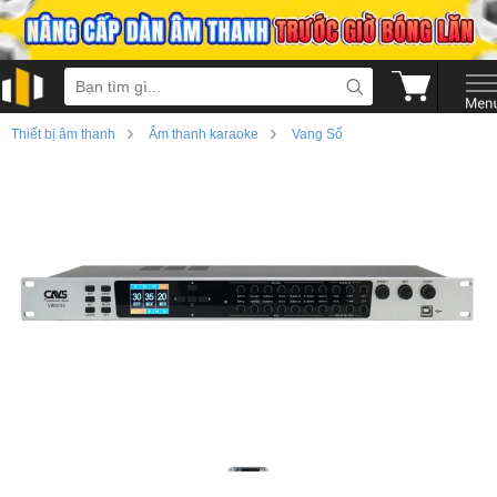
›
›
Thiết bị âm thanh
Âm thanh karaoke
Vang Số