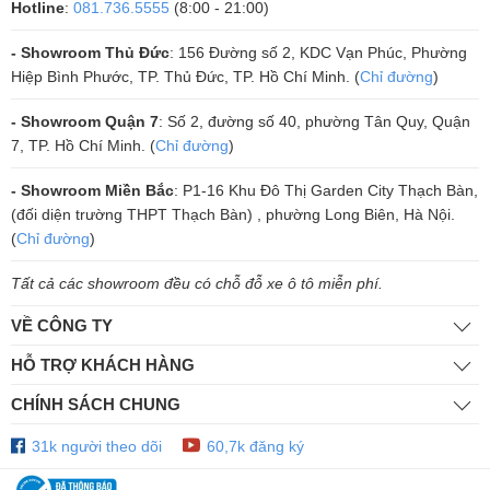
– Giao diện phần mềm chuyên nghiệp, giao diện tổng thể được nâng
Hotline
:
081.736.5555
(8:00 - 21:00)
cấp hoàn hảo hơn
- Showroom Thủ Đức
: 156 Đường số 2, KDC Vạn Phúc, Phường
Hiệp Bình Phước, TP. Thủ Đức, TP. Hồ Chí Minh. (
Chỉ đường
)
- Showroom Quận 7
: Số 2, đường số 40, phường Tân Quy, Quận
7, TP. Hồ Chí Minh. (
Chỉ đường
)
- Showroom Miền Bắc
: P1-16 Khu Đô Thị Garden City Thạch Bàn,
(đối diện trường THPT Thạch Bàn) , phường Long Biên, Hà Nội.
(
Chỉ đường
)
Tất cả các showroom đều có chỗ đỗ xe ô tô miễn phí.
VỀ CÔNG TY
HỖ TRỢ KHÁCH HÀNG
SPECIFICATION CAVS V600SE
CHÍNH SÁCH CHUNG
Colorful screen designed +Bluetooth playback digital+analog preamp
effector .More suit for home and other places use .
31k người theo dõi
60,7k đăng ký
●Self develop 3xDSP digital processing technology