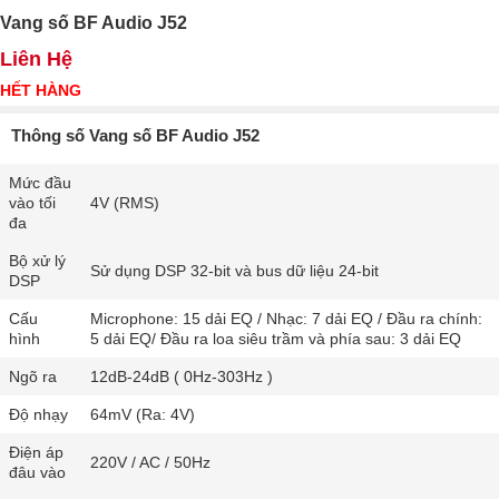
Vang số BF Audio J52
Liên Hệ
HẾT HÀNG
Thông số Vang số BF Audio J52
Mức đầu
vào tối
4V (RMS)
đa
Bộ xử lý
Sử dụng DSP 32-bit và bus dữ liệu 24-bit
DSP
Cấu
Microphone: 15 dải EQ / Nhạc: 7 dải EQ / Đầu ra chính:
hình
5 dải EQ/ Đầu ra loa siêu trầm và phía sau: 3 dải EQ
Ngõ ra
12dB-24dB ( 0Hz-303Hz )
Độ nhạy
64mV (Ra: 4V)
Điện áp
220V / AC / 50Hz
đâu vào