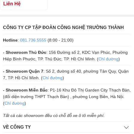
Liên Hệ
nó sở hữu:
Xử lý tín hiệu siêu tốc và chính xác:
Được trang bị chip xử lý DSP
32-bit mạnh mẽ cùng dữ liệu 24-bit, BF Audio J52 có khả năng xử lý
CÔNG TY CP TẬP ĐOÀN CÔNG NGHỆ TRƯỜNG THÀNH
và tái tạo tín hiệu tần số đầu vào một cách cực kỳ nhanh chóng với độ
chính xác gần như tuyệt đối. Mọi sắc thái giai điệu đều được nắm bắt
Hotline
:
081.736.5555
(8:00 - 21:00)
và tinh chỉnh hoàn hảo.
Âm thanh chân thực, tinh khiết đến từng chi tiết:
Thiết bị tái tạo
- Showroom Thủ Đức
: 156 Đường số 2, KDC Vạn Phúc, Phường
chất âm một cách trung thực, loại bỏ hiệu quả các tạp âm, tiếng hú rít
Hiệp Bình Phước, TP. Thủ Đức, TP. Hồ Chí Minh. (
Chỉ đường
)
không mong muốn mà vẫn giữ trọn vẹn bản chất và màu sắc của
nguồn âm gốc. Từ những dải âm trầm sâu lắng, âm trung rõ ràng đến
- Showroom Quận 7
: Số 2, đường số 40, phường Tân Quy, Quận
âm cao trong trẻo, tất cả đều được cân bằng và hoàn hảo.
7, TP. Hồ Chí Minh. (
Chỉ đường
)
Kiểm soát đầu ra hiệu quả, không độ trễ:
Hệ thống đầu ra của
vang số BF Audio J52 được tích hợp tính năng kìm hãm tín hiệu thông
- Showroom Miền Bắc
: P1-16 Khu Đô Thị Garden City Thạch Bàn,
minh (Compressor/Limiter). Điều này giúp bảo vệ loa, tránh hiện
(đối diện trường THPT Thạch Bàn) , phường Long Biên, Hà Nội.
tượng vỡ tiếng khi tín hiệu lớn đột ngột mà không gây ra sự chậm trễ
(
Chỉ đường
)
hay méo tiếng đáng kể, đảm bảo âm thanh luôn mượt mà và ổn định.
Tất cả các showroom đều có chỗ đỗ xe ô tô miễn phí.
VỀ CÔNG TY