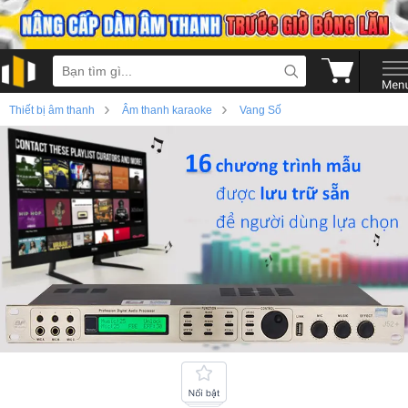
›
›
Thiết bị âm thanh
Âm thanh karaoke
Vang Số