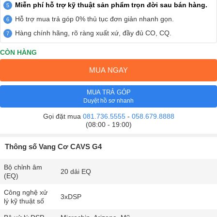
Miễn phí hỗ trợ kỹ thuật sản phẩm trọn đời sau bán hàng.
Hỗ trợ mua trả góp 0% thủ tục đơn giản nhanh gọn.
Hàng chính hãng, rõ ràng xuất xứ, đầy đủ CO, CQ.
CÒN HÀNG
MUA NGAY
MUA TRẢ GÓP
Duyệt hồ sơ nhanh
Gọi đặt mua
081.736.5555
-
058.679.8888
(08:00 - 19:00)
Thông số Vang Cơ CAVS G4
Bộ chỉnh âm
20 dải EQ
(EQ)
Công nghệ xử
3xDSP
lý kỹ thuật số