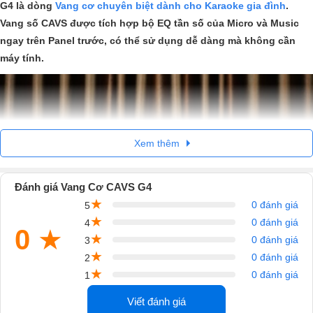
G4 là dòng
Vang cơ chuyên biệt dành cho Karaoke gia đình
.
Vang số CAVS được tích hợp bộ EQ tần số của Micro và Music
ngay trên Panel trước, có thể sử dụng dễ dàng mà không cần
máy tính.
Xem thêm
Đánh giá Vang Cơ CAVS G4
★
0 đánh giá
5
★
0 đánh giá
4
0
★
★
0 đánh giá
3
★
0 đánh giá
2
Vang cơ CAVS G4 sử dụng chipset DSP cao cấp của hãng Microchip,
★
0 đánh giá
1
Arizona Hoa Kỳ. Chất âm của mẫu vang cơ này là sự đột phá, thực sự
Viết đánh giá
không thua kém các model cao cấp với giá chỉ bằng 1 nửa CAVS G4