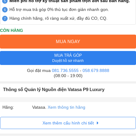
Miễn phí hỗ trợ kỹ thuật sản phẩm trọn đời sau bán hàng.
Hỗ trợ mua trả góp 0% thủ tục đơn giản nhanh gọn.
Hàng chính hãng, rõ ràng xuất xứ, đầy đủ CO, CQ.
CÒN HÀNG
MUA NGAY
MUA TRẢ GÓP
Duyệt hồ sơ nhanh
Gọi đặt mua
081.736.5555
-
058.679.8888
(08:00 - 19:00)
Thông số Quản lý Nguồn điện Vatasa P9 Luxury
Hãng:
Vatasa.
Xem thông tin hãng
Xem thêm cấu hình chi tiết