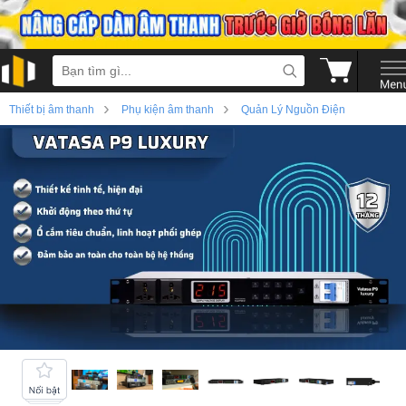
›
›
Thiết bị âm thanh
Phụ kiện âm thanh
Quản Lý Nguồn Điện