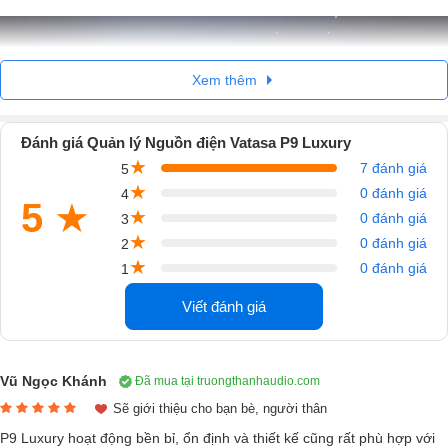
Xem thêm
Đánh giá Quản lý Nguồn điện Vatasa P9 Luxury
★
7 đánh giá
5
★
0 đánh giá
4
5
★
★
0 đánh giá
3
★
0 đánh giá
2
★
0 đánh giá
1
Viết đánh giá
Quản lý Nguồn điện Vatasa P9 Luxury
- thiết bị quản lý nguồn điện
cho toàn bộ hệ thống âm thanh của phòng karaoke. Đây là một thiết bị
không thể thiếu và rất cần thiết đối với hệ thống âm thanh bởi các thiết
Vũ Ngọc Khánh
Đã mua tại truongthanhaudio.com
bị âm thanh đa phần đều có công suất lớn, việc bật tất cả các thiết bị
Sẽ giới thiệu cho bạn bè, người thân
đồng thời sẽ làm sụt điện áp và làm giảm tuổi thọ của thiết bị: Đầu
P9 Luxury hoạt động bền bỉ, ổn định và thiết kế cũng rất phù hợp với