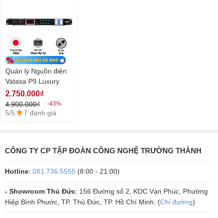
Bật và tắt các thiết bị lần lượt theo thứ tự chủ ý của người dùng. Các
thiết bị âm thanh thường có công suất lớn, tải cao, việc sử dụng hay
ngắt nguồn đồng thời có thể khiến điện áp bị sụt giảm, shock điện,
ảnh hưởng đến tuổi thọ của các thiết bị
Quản lý Nguồn điện
Vatasa P9 Luxury
2.750.000₫
4.900.000₫
-43%
5/5
7 đánh giá
CÔNG TY CP TẬP ĐOÀN CÔNG NGHỆ TRƯỜNG THÀNH
Hotline
:
081.736.5555
(8:00 - 21:00)
- Showroom Thủ Đức
: 156 Đường số 2, KDC Vạn Phúc, Phường
Tại Sao Dùng Quản Lý Nguồn Thay Cho Ổ Điện Để Bảo Vệ Dàn Hệ
Hiệp Bình Phước, TP. Thủ Đức, TP. Hồ Chí Minh. (
Chỉ đường
)
Thống Âm Thanh - Top 3 Quản Lý Nguồn