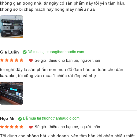
Karaoke, Amply Karaoke, Loa.
không gian trong nhà, từ ngày có sản phẩm này tôi yên tâm hẳn,
không sợ bị chập mạch hay hỏng máy nhiều nữa
Gia Luân
Đã mua tại truongthanhaudio.com
Sẽ giới thiệu cho bạn bè, người thân
tôi nghĩ đây là sản phẩm nên mua để đảm bảo an toàn cho dàn
karaoke, tôi cũng vừa mua 1 chiếc rất đẹp và nhẹ
Quản lý nguồn Vatasa P9 Luxury "Rất cần thiết cho dàn âm thanh
chuyên nghiệp và gia đình"
Đánh giá thiết kế Quản lý Nguồn điện Vatasa
Họa Mi
Đã mua tại truongthanhaudio.com
P9 Luxury
Sẽ giới thiệu cho bạn bè, người thân
Tôi dùng cho phòng hát kinh doanh, yên tâm hẳn khi ghép nhiều thiết