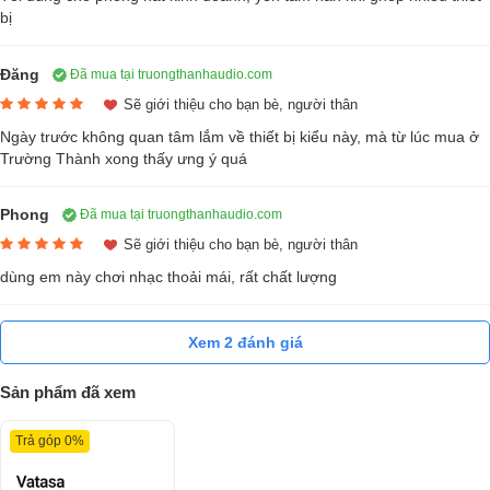
Quản lý Nguồn điện Vatasa P9 Luxury
được thiết kế hộp chữ nhật
bị
với chất liệu vỏ từ nhôm cứng bền bỉ, chắc chắn, đường nét tinh tế và
tỉ mỉ cùng tông màu đen thích hợp với nhiều không gian mang tới sự
Đăng
Đã mua tại truongthanhaudio.com
sang trọng, hiện đại. Kích thước và trọng lượng cân đối, nhỏ gọn thích
Sẽ giới thiệu cho bạn bè, người thân
hợp cho việc bố trí, phối ghép và không chiếm quá nhiều diện tích
Ngày trước không quan tâm lắm về thiết bị kiểu này, mà từ lúc mua ở
trong bộ dàn âm thanh.
Trường Thành xong thấy ưng ý quá
Phong
Đã mua tại truongthanhaudio.com
Sẽ giới thiệu cho bạn bè, người thân
dùng em này chơi nhạc thoải mái, rất chất lượng
Xem 2 đánh giá
Sản phẩm đã xem
Trả góp 0%