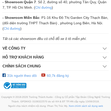
- Showroom Quận 7
: Số 2, đường số 40, phường Tân Quy, Quận
Đánh giá chất lượng Quản lý Nguồn điện
7, TP. Hồ Chí Minh. (
Chỉ đường
)
Vatasa P9 Luxury
- Showroom Miền Bắc
: P1-16 Khu Đô Thị Garden City Thạch Bàn,
Quản lý Nguồn điện Vatasa P9 Luxury
được thiết kế với 10 cổng kế
(đối diện trường THPT Thạch Bàn) , phường Long Biên, Hà Nội.
nối gồm 8 cái mặt sau và 2 cái mặt trước. Khởi động nguồn được bật
(
Chỉ đường
)
theo thứ tự 1 -> 8 và khi tắt ngược lại theo thứ tự 8 -> 1, là dạng khởi
Tất cả các showroom đều có chỗ đỗ xe ô tô miễn phí.
động từ. Làm ổn định thiết bị sau khi cân chỉnh. Có 2 cổng cắm điện
mặt trước luôn có điện (tắt CP sẽ ngắt 2 cổng này)
VỀ CÔNG TY
thiết bị được bật lần lượt, 8 đèn led phía trước thông báo kênh nào tắt
HỖ TRỢ KHÁCH HÀNG
kênh nào mở.
CHÍNH SÁCH CHUNG
Hiệu quả sử dụng tối đa, hiệu suất cao khác phục vấn đề các thiết bị
âm thanh thường công suất lớn do đó khi bật tất cả thiết bị đồng thời
31k người theo dõi
60,7k đăng ký
cùng lúc sẽ làm sụt điện áp và giảm tuổi thọ của các thiết bị khác. Khi
có quá nhiều sản phẩm ảnh hưởng đến việc lắp đặt và chuyển đổi
nguồn điện.
Copyright © 2018-2026 Trường Thành Audio - Công ty Cổ phần Tập Đoàn Công Nghệ Trường
Thành. GPDKKD: 0108322570 do sở KH & ĐT TP.HN cấp ngày 13/06/2018.
Người chịu trách nhiệm nội dung: Phan Thị Trúc My.
Xem chính sách sử dụng web