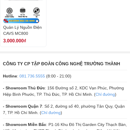
chuyển hoặc phối ghép dễ dàng, không gặp bất cứ khó khăn nào.
Quản Lý Nguồn Điện
CAVS MC800
3.000.000₫
CÔNG TY CP TẬP ĐOÀN CÔNG NGHỆ TRƯỜNG THÀNH
Mặt trước là hệ thống các nút điều chỉnh, núm nguồn, đèn LED màu
Hotline
:
081.736.5555
(8:00 - 21:00)
sắc hiển thị chế độ hoạt động của thiết bị. Tên thương hiệu Lenovo
- Showroom Thủ Đức
: 156 Đường số 2, KDC Vạn Phúc, Phường
cũng được bố trí nổi bật ở mặt trước tăng độ nhận diện cho thương
Hiệp Bình Phước, TP. Thủ Đức, TP. Hồ Chí Minh. (
Chỉ đường
)
hiệu. Mặt sau là hệ thống cổng kết nối, đường ra vào tín hiệu cùng
một vài thông số kỹ thuật đảm bảo quá trình phối ghép nhanh chóng,
- Showroom Quận 7
: Số 2, đường số 40, phường Tân Quy, Quận
thuận tiện.
7, TP. Hồ Chí Minh. (
Chỉ đường
)
- Showroom Miền Bắc
: P1-16 Khu Đô Thị Garden City Thạch Bàn,