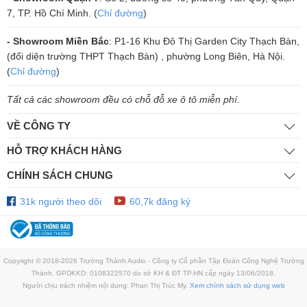
7, TP. Hồ Chí Minh. (
Chỉ đường
)
Củ loa chất lượng mang đến âm thanh tuyệt vời
- Showroom Miền Bắc
: P1-16 Khu Đô Thị Garden City Thạch Bàn,
Công nghệ Dual Power Port Deep Bass độc quyền của Polk
(đối diện trường THPT Thạch Bàn) , phường Long Biên, Hà Nội.
Polk S50 chuyển luồng không khí từ cổng loa vào không gian nghe
(
Chỉ đường
)
của bạn một cách mượt mà, mở rộng cổng bass, cung cấp diện tích
Tất cả các showroom đều có chỗ đỗ xe ô tô miễn phí.
bề mặt lớn hơn giúp loại bỏ âm nhiễu và biến dạng, mang đến chất
âm trầm lớn hơn, sâu hơn.
VỀ CÔNG TY
Độ nhạy và độ tương thích cao
HỖ TRỢ KHÁCH HÀNG
Polk S50 dễ dàng hoạt động với nhiều amplifier và receiver khác
CHÍNH SÁCH CHUNG
nhau, dù bạn kết nối với sản phẩm nào, Polk S50 vẫn tái tạo và mang
31k người theo dõi
60,7k đăng ký
đến âm thanh chất lượng, rõ ràng. Ngoài ra, loa còn tương thích với
những công nghệ âm thanh mới nhất như Dolby và DTS.
Copyright © 2018-2026 Trường Thành Audio - Công ty Cổ phần Tập Đoàn Công Nghệ Trường
Thành. GPDKKD: 0108322570 do sở KH & ĐT TP.HN cấp ngày 13/06/2018.
Người chịu trách nhiệm nội dung: Phan Thị Trúc My.
Xem chính sách sử dụng web