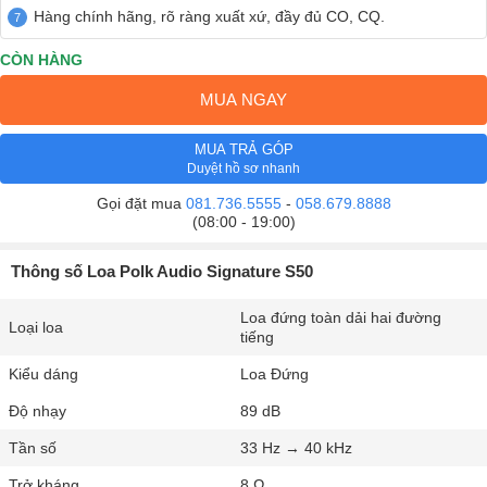
Hàng chính hãng, rõ ràng xuất xứ, đầy đủ CO, CQ.
CÒN HÀNG
MUA NGAY
MUA TRẢ GÓP
Duyệt hồ sơ nhanh
Gọi đặt mua
081.736.5555
-
058.679.8888
(08:00 - 19:00)
Thông số Loa Polk Audio Signature S50
Loa đứng toàn dải hai đường
Loại loa
tiếng
Kiểu dáng
Loa Đứng
Độ nhạy
89 dB
Tần số
33 Hz → 40 kHz
Trở kháng
8 Ω