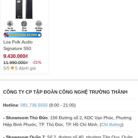
Loa Polk Audio
Signature S50
9.430.000₫
11.990.000₫
-21%
5/5
5 đánh giá
CÔNG TY CP TẬP ĐOÀN CÔNG NGHỆ TRƯỜNG THÀNH
Hotline
:
081.736.5555
(8:00 - 21:00)
- Showroom Thủ Đức
: 156 Đường số 2, KDC Vạn Phúc, Phường
Hiệp Bình Phước, TP. Thủ Đức, TP. Hồ Chí Minh. (
Chỉ đường
)
- Showroom Quận 7
: Số 2, đường số 40, phường Tân Quy, Quận