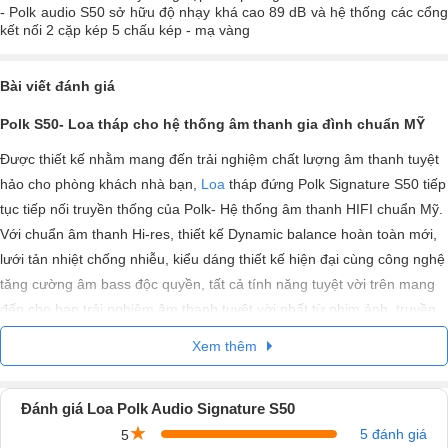
- Polk audio S50 sở hữu độ nhạy khá cao 89 dB và hệ thống các cổng
kết nối 2 cặp kép 5 chấu kép - mạ vàng
Bài viết đánh giá
Polk S50- Loa tháp cho hệ thống âm thanh gia đình chuẩn MỸ
Được thiết kế nhằm mang đến trải nghiệm chất lượng âm thanh tuyệt
hảo cho phòng khách nhà bạn,
Loa
tháp đứng Polk Signature S50 tiếp
tục tiếp nối truyền thống của Polk- Hệ thống âm thanh HIFI chuẩn Mỹ.
Với chuẩn âm thanh Hi-res, thiết kế Dynamic balance hoàn toàn mới,
lưới tản nhiệt chống nhiễu, kiểu dáng thiết kế hiện đại cùng công nghệ
tăng cường âm bass độc quyền, tất cả tính năng tuyệt vời trên mang
đến cho bạn trải nghiệm âm thanh tuyệt vời nhất từ phim ảnh, truyền
hình hay đơn giản chỉ là những giây phút thư giãn khi tận hưởng âm
Xem thêm
nhạc tại nhà.
Đánh giá Loa Polk Audio Signature S50
★
5 đánh giá
5