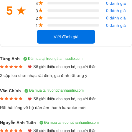
★
0 đánh giá
4
5
★
★
0 đánh giá
3
★
0 đánh giá
2
★
0 đánh giá
1
Viết đánh giá
Tùng Anh
Đã mua tại truongthanhaudio.com
Sẽ giới thiệu cho bạn bè, người thân
2 cặp loa chơi nhạc rất đỉnh, gia đình rất ưng ý
Văn Chính
Đã mua tại truongthanhaudio.com
Sẽ giới thiệu cho bạn bè, người thân
Rất hài lòng về bộ dàn âm thanh karaoke mới
Mạnh mẽ, tinh tế ĐẬM chất Mỹ
Nguyễn Anh Tuấn
Đã mua tại truongthanhaudio.com
Sẽ giới thiệu cho bạn bè, người thân
Công nghệ Dynamic balance