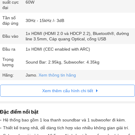
suất cực
60W
đại
Tần số
30Hz - 15kHz /- 3dB
đáp ứng
1x HDMI (HDMI 2.0 và HDCP 2.2), Bluetooth®, đường
Đầu vào
line 3.5mm, Cáp quang Optical, cổng USB
Đầu ra
1x HDMI (CEC enabled with ARC)
Trọng
Sound Bar: 2.95kg, Subwoofer: 4.35kg
lượng
Hãng:
Jamo.
Xem thông tin hãng
Xem thêm cấu hình chi tiết
Đặc điểm nổi bật
Hệ thống bao gồm 1 loa thanh soundbar và 1 subwoofer đi kèm.
Thiết kế trang nhã, dễ dàng tích hợp vào nhiều không gian giải trí.