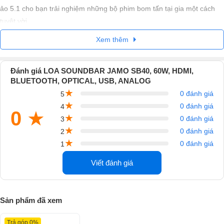
ảo 5.1 cho bạn trải nghiệm những bộ phim bom tấn tại gia một cách
tuyệt vời.
Xem thêm
Đánh giá LOA SOUNDBAR JAMO SB40, 60W, HDMI,
BLUETOOTH, OPTICAL, USB, ANALOG
★
0 đánh giá
5
★
0 đánh giá
4
0
★
★
0 đánh giá
3
★
0 đánh giá
2
★
Thiết kế tiện dụng
0 đánh giá
1
Trên thanh Soundbar của
loa
là các nút điều khiển bố trí khá tinh tế
Viết đánh giá
trên nền nhựa đen bóng ngoài ra còn đi kèm các phụ kiện gồm điều
khiển từ xa, 2xAdapter với dây nguồn dài 2m, dây HDMI dài 1.5m và
giá treo loa nhằm mang lại sự tiện dụng cao nhất cho khách hàng.
Sản phẩm đã xem
Trả góp 0%