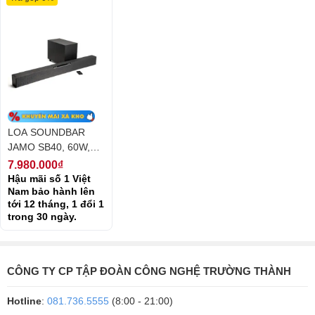
LOA SOUNDBAR
JAMO SB40, 60W,
HDMI, BLUETOOTH,
7.980.000₫
OPTICAL, USB,
Hậu mãi số 1 Việt
ANALOG
Nam bảo hành lên
tới 12 tháng, 1 đổi 1
Dễ dàng kết nối với Tivi
trong 30 ngày.
Loa Soundbar Jamo SB40 được thiết kế để nhanh chóng kết nối với
TV của bạn. Chỉ cần cắm cáp HDMI đi kèm để trải nghiệm âm thanh
đỉnh cao.
CÔNG TY CP TẬP ĐOÀN CÔNG NGHỆ TRƯỜNG THÀNH
Hotline
:
081.736.5555
(8:00 - 21:00)