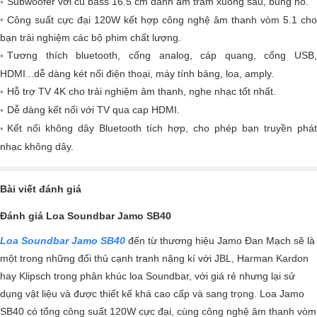
Subwoofer với củ bass 16.5 cm đánh âm trầm xuống sâu, bủng nổ.
Công suất cực đại 120W kết hợp công nghệ âm thanh vòm 5.1 cho
bạn trải nghiệm các bộ phim chất lượng.
Tương thích bluetooth, cổng analog, cáp quang, cổng USB,
HDMI...dễ dàng két nối điện thoại, máy tính bảng, loa, amply.
Hỗ trợ TV 4K cho trải nghiệm âm thanh, nghe nhạc tốt nhất.
Dễ dàng kết nối với TV qua cap HDMI.
Kết nối không dây Bluetooth tích hợp, cho phép bạn truyền phát
nhạc không dây.
Bài viết đánh giá
Đánh giá Loa Soundbar Jamo SB40
Loa Soundbar Jamo SB40
đến từ thương hiệu Jamo Đan Mạch sẽ là
một trong những đối thủ cạnh tranh nặng kí với JBL, Harman Kardon
hay Klipsch trong phân khúc loa Soundbar, với giá rẻ nhưng lại sử
dụng vật liệu và được thiết kế khá cao cấp và sang trọng. Loa Jamo
SB40 có tổng công suất 120W cực đại, cùng công nghệ âm thanh vòm