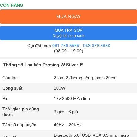
CÒN HÀNG
MUA NGAY
MUA TRẢ GÓP
Duyệt hồ sơ nhanh
Gọi đặt mua
081.736.5555
-
058.679.8888
(08:00 - 19:00)
Thông số Loa kéo Prosing W Silver-E
Cấu tạo
2 loa, 2 đường tiếng, bass 20cm
Công suất
100W
Pin
12v 2500 MAh lion
Thời gian pin dùng
3 giờ – 6 giờ
được
Tần số đáp tuyến
40Hz – 20KHz
Bluetooth 5.0, USB, AUX 3.5mm, micro