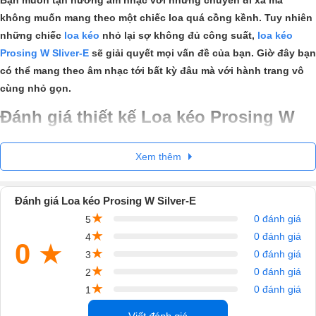
không muốn mang theo một chiếc loa quá cồng kềnh. Tuy nhiên
những chiếc
loa kéo
nhỏ lại sợ không đủ công suất,
loa kéo
Prosing W Sliver-E
sẽ giải quyết mọi vấn đề của bạn. Giờ đây bạn
có thể mang theo âm nhạc tới bất kỳ đâu mà với hành trang vô
cùng nhỏ gọn.
Đánh giá thiết kế Loa kéo Prosing W
Silver-E:
Xem thêm
Loa kéo Prosing
được chăm chút từ những chi tiết nhỏ nhất. Thùng
loa được làm từ chất liệu gỗ tổng hợp có độ bền cao, giúp bảo vệ các
Đánh giá Loa kéo Prosing W Silver-E
linh kiện bên trong. Cũng chính kết cấu này giúp giọng hát trong trẻo
★
0 đánh giá
5
và tròn trịa hơn.
★
0 đánh giá
4
0
★
★
0 đánh giá
3
★
0 đánh giá
2
★
0 đánh giá
1