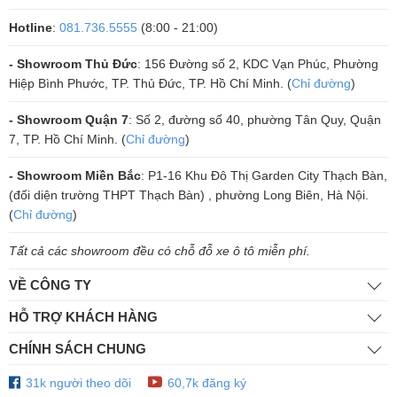
bass 20cm và loa treble tái tạo âm thanh đẹp và sáng, thu hút người
nghe mà không bị rè. Các diễn giả khác trong cùng phần.
Hotline
:
081.736.5555
(8:00 - 21:00)
Công suất cực đại đạt 100W, giúp bạn thoải mái ca hát khi loa hoạt
- Showroom Thủ Đức
: 156 Đường số 2, KDC Vạn Phúc, Phường
động hết tải, không lo bị gián đoạn. Tối đa hóa trải nghiệm âm nhạc
Hiệp Bình Phước, TP. Thủ Đức, TP. Hồ Chí Minh. (
Chỉ đường
)
của bạn trong mọi cuộc vui thích hợp sử dụng nghe nhạc, hát
- Showroom Quận 7
: Số 2, đường số 40, phường Tân Quy, Quận
karaoke, bạn cũng có thể sử dụng loa di động Prosing W-Silver-E làm
7, TP. Hồ Chí Minh. (
Chỉ đường
)
loa thuyết trình, giảng dạy, bán hàng…
- Showroom Miền Bắc
: P1-16 Khu Đô Thị Garden City Thạch Bàn,
(đối diện trường THPT Thạch Bàn) , phường Long Biên, Hà Nội.
(
Chỉ đường
)
Tất cả các showroom đều có chỗ đỗ xe ô tô miễn phí.
VỀ CÔNG TY
HỖ TRỢ KHÁCH HÀNG
CHÍNH SÁCH CHUNG
31k người theo dõi
60,7k đăng ký