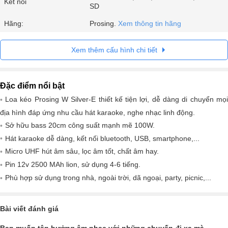
Kết nối
SD
Hãng:
Prosing.
Xem thông tin hãng
Xem thêm cấu hình chi tiết
Đặc điểm nổi bật
Loa kéo Prosing W Silver-E thiết kế tiện lợi, dễ dàng di chuyển mọi
địa hình đáp ứng nhu cầu hát karaoke, nghe nhạc linh động.
Sở hữu bass 20cm công suất mạnh mẽ 100W.
Hát karaoke dễ dàng, kết nối bluetooth, USB, smartphone,...
Micro UHF hút âm sâu, lọc âm tốt, chất âm hay.
Pin 12v 2500 MAh lion, sử dụng 4-6 tiếng.
Phù hợp sử dụng trong nhà, ngoài trời, dã ngoại, party, picnic,...
Bài viết đánh giá
Bạn muốn tận hưởng âm nhạc với những chuyến đi xa mà