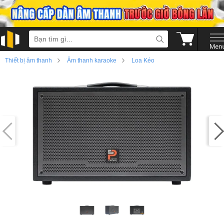
›
›
Thiết bị âm thanh
Âm thanh karaoke
Loa Kéo
›