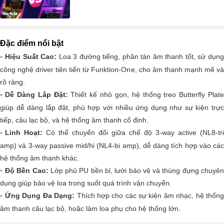
Đặc điểm nổi bật
Hiệu Suất Cao:
Loa 3 đường tiếng, phân tán âm thanh tốt, sử dụn
công nghệ driver tiên tiến từ Funktion-One, cho âm thanh mạnh mẽ và
rõ ràng.
Dễ Dàng Lắp Đặt:
Thiết kế nhỏ gọn, hệ thống treo Butterfly Plate
giúp dễ dàng lắp đặt, phù hợp với nhiều ứng dụng như sự kiện trực
tiếp, câu lạc bộ, và hệ thống âm thanh cố định.
Linh Hoạt:
Có thể chuyển đổi giữa chế độ 3-way active (NL8-tri
amp) và 3-way passive mid/hi (NL4-bi amp), dễ dàng tích hợp vào các
hệ thống âm thanh khác.
Độ Bền Cao:
Lớp phủ PU bền bỉ, lưới bảo vệ và thùng đựng chuyê
dụng giúp bảo vệ loa trong suốt quá trình vận chuyển.
Ứng Dụng Đa Dạng:
Thích hợp cho các sự kiện âm nhạc, hệ thốn
âm thanh câu lạc bộ, hoặc làm loa phụ cho hệ thống lớn.