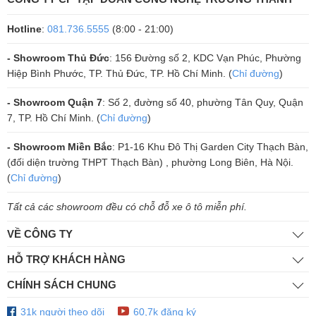
hỗ trợ cho các hệ thống lớn hơn như Vero, Evo hoặc Vero VX.
Hotline
:
081.736.5555
(8:00 - 21:00)
- Tính Linh Hoạt trong Kết Nối
Evo 2 có thể dễ dàng chuyển đổ
giữa hai chế độ:
3-way active
(NL8-tri amp) hoặc
3-way passiv
- Showroom Thủ Đức
: 156 Đường số 2, KDC Vạn Phúc, Phường
mid/hi
(NL4-bi amp), mang lại sự linh hoạt cao khi sử dụng trong các
Hiệp Bình Phước, TP. Thủ Đức, TP. Hồ Chí Minh. (
Chỉ đường
)
hệ thống âm thanh khác nhau.
- Showroom Quận 7
: Số 2, đường số 40, phường Tân Quy, Quận
- Độ Bền Cao và Thiết Kế Mới Mẻ
Evo 2 có thể lựa chọn lớp phủ P
7, TP. Hồ Chí Minh. (
Chỉ đường
)
đen bền bỉ hoặc lớp hoàn thiện màu tím đặc trưng của Funktion-One.
- Showroom Miền Bắc
: P1-16 Khu Đô Thị Garden City Thạch Bàn,
Đặc biệt, bạn cũng có thể thêm lưới chống bụi để có vẻ ngoài gọn
(đối diện trường THPT Thạch Bàn) , phường Long Biên, Hà Nội.
gàng và dễ dàng bảo vệ loa trong quá trình sử dụng.
(
Chỉ đường
)
- Vận Chuyển An Toàn
Để dễ dàng vận chuyển và bảo quản, Sasio
Tất cả các showroom đều có chỗ đỗ xe ô tô miễn phí.
Audio cung cấp thùng đựng chuyên dụng cho hai chiếc Evo 2, đảm
bảo an toàn trong quá trình di chuyển.
VỀ CÔNG TY
HỖ TRỢ KHÁCH HÀNG
Lý Do Chọn Loa Sasion Evo 2
CHÍNH SÁCH CHUNG
Loa Sasion Evo 2 không chỉ là lựa chọn hoàn hảo cho những ai tìm
31k người theo dõi
60,7k đăng ký