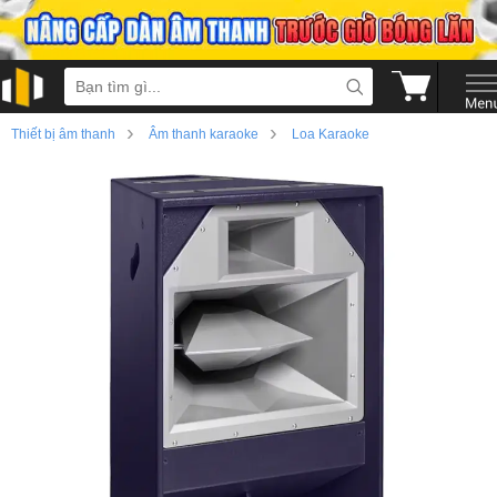
›
›
Thiết bị âm thanh
Âm thanh karaoke
Loa Karaoke