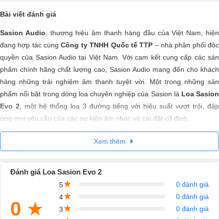
Bài viết đánh giá
Sasion Audio
, thương hiệu âm thanh hàng đầu của Việt Nam, hiệ
đang hợp tác cùng
Công ty TNHH Quốc tế TTP
– nhà phân phối độ
quyền của Sasion Audio tại Việt Nam. Với cam kết cung cấp các sản
phẩm chính hãng chất lượng cao, Sasion Audio mang đến cho khách
hàng những trải nghiệm âm thanh tuyệt vời. Một trong những sản
phẩm nổi bật trong dòng loa chuyên nghiệp của Sasion là
Loa Sasio
Evo 2
, một hệ thống loa 3 đường tiếng với hiệu suất vượt trội, đáp
ứng mọi yêu cầu của các sự kiện âm nhạc và cài đặt cố định.
Xem thêm
Đánh giá Loa Sasion Evo 2
★
0 đánh giá
5
★
0 đánh giá
4
0
★
★
0 đánh giá
3