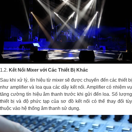
1.2.
Kết Nối Mixer với Các Thiết Bị Khác
Sau khi xử lý, tín hiệu từ mixer sẽ được chuyển đến các thiết bị
như amplifier và loa qua các dây kết nối. Amplifier có nhiệm vụ
tăng cường tín hiệu âm thanh trước khi gửi đến loa. Số lượng
thiết bị và độ phức tạp của sơ đồ kết nối có thể thay đổi tùy
thuộc vào hệ thống âm thanh sử dụng.