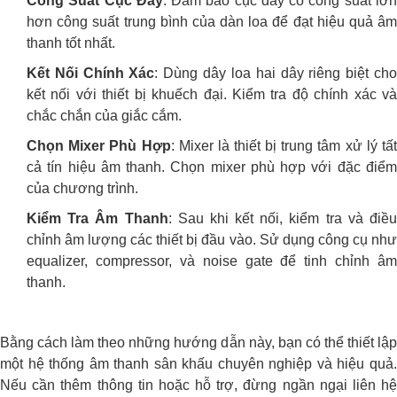
Công Suất Cục Đẩy
: Đảm bảo cục đẩy có công suất lớ
hơn công suất trung bình của dàn loa để đạt hiệu quả âm
thanh tốt nhất.
Kết Nối Chính Xác
: Dùng dây loa hai dây riêng biệt ch
kết nối với thiết bị khuếch đại. Kiểm tra độ chính xác và
chắc chắn của giắc cắm.
Chọn Mixer Phù Hợp
: Mixer là thiết bị trung tâm xử lý tất
cả tín hiệu âm thanh. Chọn mixer phù hợp với đặc điểm
của chương trình.
Kiểm Tra Âm Thanh
: Sau khi kết nối, kiểm tra và điề
chỉnh âm lượng các thiết bị đầu vào. Sử dụng công cụ như
equalizer, compressor, và noise gate để tinh chỉnh âm
thanh.
Bằng cách làm theo những hướng dẫn này, bạn có thể thiết lập
một hệ thống âm thanh sân khấu chuyên nghiệp và hiệu quả.
Nếu cần thêm thông tin hoặc hỗ trợ, đừng ngần ngại liên hệ